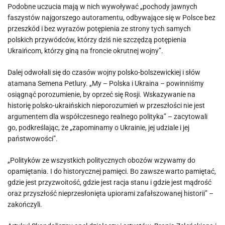
Podobne uczucia mają w nich wywoływać „pochody jawnych
faszystów najgorszego autoramentu, odbywające się w Polsce bez
przeszkód i bez wyrazów potępienia ze strony tych samych
polskich przywódców, którzy dziś nie szczędzą potępienia
Ukraińcom, którzy giną na froncie okrutnej wojny”.
Dalej odwołali się do czasów wojny polsko-bolszewickiej i słów
atamana Semena Petlury. „My – Polska i Ukraina – powinniśmy
osiągnąć porozumienie, by oprzeć się Rosji. Wskazywanie na
historię polsko-ukraińskich nieporozumień w przeszłości nie jest
argumentem dla współczesnego realnego polityka” – zacytowali
go, podkreślając, że „zapominamy o Ukrainie, jej udziale i jej
państwowości”.
„Polityków ze wszystkich politycznych obozów wzywamy do
opamiętania. I do historycznej pamięci. Bo zawsze warto pamiętać,
gdzie jest przyzwoitość, gdzie jest racja stanu i gdzie jest mądrość
oraz przyszłość nieprzesłonięta upiorami zafałszowanej historii” –
zakończyli.