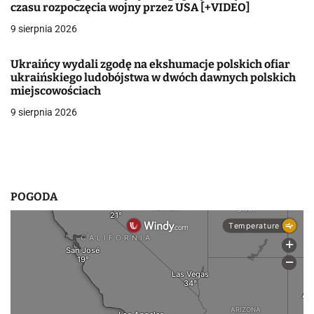
w
czasu rozpoczęcia wojny przez USA [+VIDEO]
9 sierpnia 2026
p
i
Ukraińcy wydali zgodę na ekshumacje polskich ofiar
ukraińskiego ludobójstwa w dwóch dawnych polskich
s
miejscowościach
u
9 sierpnia 2026
POGODA