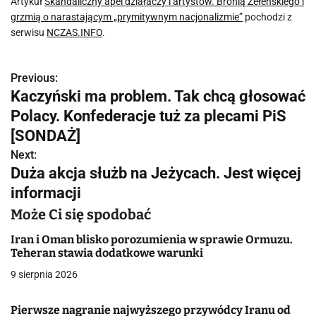
Artykuł
Skandaliczny apel działaczy i artystów. Bronią Zełeńskiego i
grzmią o narastającym „prymitywnym nacjonalizmie”
pochodzi z
serwisu
NCZAS.INFO
.
Previous:
N
Kaczyński ma problem. Tak chcą głosować
a
Polacy. Konfederacje tuż za plecami PiS
w
[SONDAŻ]
Next:
i
Duża akcja służb na Jeżycach. Jest więcej
g
informacji
a
Może Ci się spodobać
c
Iran i Oman blisko porozumienia w sprawie Ormuzu.
Teheran stawia dodatkowe warunki
j
9 sierpnia 2026
a
Pierwsze nagranie najwyższego przywódcy Iranu od