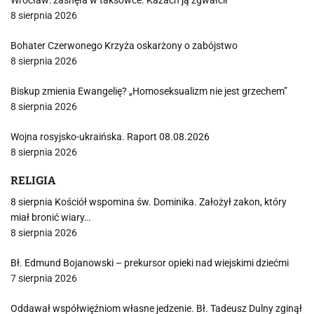
Wrocław: zasnęła w taksówce. Kazach ją zgwałcił
8 sierpnia 2026
Bohater Czerwonego Krzyża oskarżony o zabójstwo
8 sierpnia 2026
Biskup zmienia Ewangelię? „Homoseksualizm nie jest grzechem”
8 sierpnia 2026
Wojna rosyjsko-ukraińska. Raport 08.08.2026
8 sierpnia 2026
RELIGIA
8 sierpnia Kościół wspomina św. Dominika. Założył zakon, który
miał bronić wiary…
8 sierpnia 2026
Bł. Edmund Bojanowski – prekursor opieki nad wiejskimi dziećmi
7 sierpnia 2026
Oddawał współwięźniom własne jedzenie. Bł. Tadeusz Dulny zginął