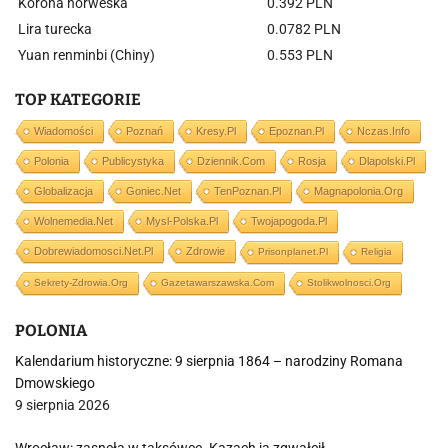
Korona norweska
0.392 PLN
Lira turecka
0.0782 PLN
Yuan renminbi (Chiny)
0.553 PLN
TOP KATEGORIE
Wiadomości
Poznań
Kresy.pl
Epoznan.pl
Nczas.info
Polonia
Publicystyka
Dziennik.com
Rosja
Dlapolski.pl
Globalizacja
Goniec.net
TenPoznan.pl
Magnapolonia.org
Wolnemedia.net
Mysl-Polska.pl
Twojapogoda.pl
Dobrewiadomosci.net.pl
Zdrowie
Prisonplanet.pl
Religia
Sekrety-Zdrowia.org
Gazetawarszawska.com
Stolikwolnosci.org
POLONIA
Kalendarium historyczne: 9 sierpnia 1864 – narodziny Romana
Dmowskiego
9 sierpnia 2026