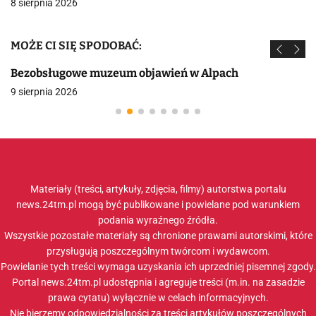
8 sierpnia 2026
MOŻE CI SIĘ SPODOBAĆ:
Bezobsługowe muzeum objawień w Alpach
9 sierpnia 2026
Materiały (treści, artykuły, zdjęcia, filmy) autorstwa portalu
news.24tm.pl mogą być publikowane i powielane pod warunkiem
podania wyraźnego źródła.
Wszystkie pozostałe materiały są chronione prawami autorskimi, które
przysługują poszczególnym twórcom i wydawcom.
Powielanie tych treści wymaga uzyskania ich uprzedniej pisemnej zgody.
Portal news.24tm.pl udostępnia i agreguje treści (m.in. na zasadzie
prawa cytatu) wyłącznie w celach informacyjnych.
Nie bierzemy odpowiedzialności za treści artykułów poszczególnych