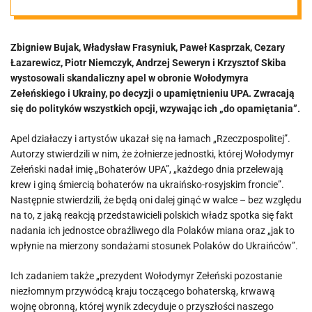
Zełeńskiego i
Zbigniew Bujak, Władysław Frasyniuk, Paweł Kasprzak, Cezary
grzmią o
Łazarewicz, Piotr Niemczyk, Andrzej Seweryn i Krzysztof Skiba
wystosowali skandaliczny apel w obronie Wołodymyra
narastającym
Zełeńskiego i Ukrainy, po decyzji o upamiętnieniu UPA. Zwracają
się do polityków wszystkich opcji, wzywając ich „do opamiętania”.
„prymitywnym
Apel działaczy i artystów ukazał się na łamach „Rzeczpospolitej”.
Autorzy stwierdzili w nim, że żołnierze jednostki, której Wołodymyr
nacjonalizmie”
Zełeński nadał imię „Bohaterów UPA”, „każdego dnia przelewają
krew i giną śmiercią bohaterów na ukraińsko-rosyjskim froncie”.
Następnie stwierdzili, że będą oni dalej ginąć w walce – bez względu
na to, z jaką reakcją przedstawicieli polskich władz spotka się fakt
nadania ich jednostce obraźliwego dla Polaków miana oraz „jak to
wpłynie na mierzony sondażami stosunek Polaków do Ukraińców”.
Ich zadaniem także „prezydent Wołodymyr Zełeński pozostanie
niezłomnym przywódcą kraju toczącego bohaterską, krwawą
wojnę obronną, której wynik zdecyduje o przyszłości naszego