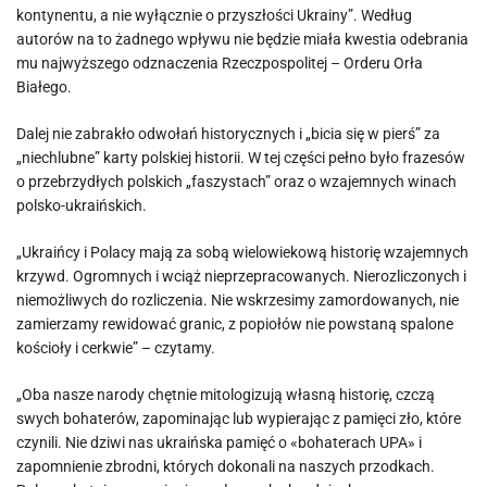
kontynentu, a nie wyłącznie o przyszłości Ukrainy”. Według
autorów na to żadnego wpływu nie będzie miała kwestia odebrania
mu najwyższego odznaczenia Rzeczpospolitej – Orderu Orła
Białego.
Dalej nie zabrakło odwołań historycznych i „bicia się w pierś” za
„niechlubne” karty polskiej historii. W tej części pełno było frazesów
o przebrzydłych polskich „faszystach” oraz o wzajemnych winach
polsko-ukraińskich.
„Ukraińcy i Polacy mają za sobą wielowiekową historię wzajemnych
krzywd. Ogromnych i wciąż nieprzepracowanych. Nierozliczonych i
niemożliwych do rozliczenia. Nie wskrzesimy zamordowanych, nie
zamierzamy rewidować granic, z popiołów nie powstaną spalone
kościoły i cerkwie” – czytamy.
„Oba nasze narody chętnie mitologizują własną historię, czczą
swych bohaterów, zapominając lub wypierając z pamięci zło, które
czynili. Nie dziwi nas ukraińska pamięć o «bohaterach UPA» i
zapomnienie zbrodni, których dokonali na naszych przodkach.