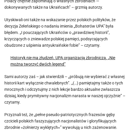
Polacy chętnie zapominają o własnych zbrodniach —
dokonywanych także na Ukraińcach” – grzmią autorzy.
Utyskiwali oni także na wskazanie przez polskich polityków, że
decyzja Zełeńskiego o nadaniu imienia „Bohaterów UPA” była
błędem. „I pouczających Ukraińców o „prawdziwej historii”,
krzyczących o zniewadze polskiej pamięci, podsycających
obudzone z uśpienia antyukraińskie fobie” – czytamy.
Historyk nie ma złudzeń. UPA organizacją zbrodniczą. „Nie
można tworzyć dwóch legend”
Sami autorzy zaś – jak stwierdzili – „próbują nie wybierać z własnej
historii kart wyłącznie chwalebnych”. „(…) pamiętajmy także o tych
mrocznych i odczytujmy z nich lekcje bardzo aktualne zwłaszcza
dzisiaj, kiedy prymitywny nacjonalizm narasta w naszej ojczyźnie” –
czytamy.
Przyznali też, że „pełne pseudo-patriotycznych frazesów gęby
czcicieli polskich faszyzujących nacjonalistów i gloryfikujących
zbrodnie »żołnierzy wyklętych«” wywołują u nich zażenowanie.