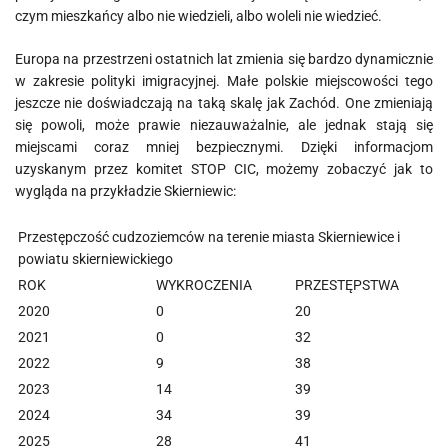
czym mieszkańcy albo nie wiedzieli, albo woleli nie wiedzieć.
Europa na przestrzeni ostatnich lat zmienia się bardzo dynamicznie
w zakresie polityki imigracyjnej. Małe polskie miejscowości tego
jeszcze nie doświadczają na taką skalę jak Zachód. One zmieniają
się powoli, może prawie niezauważalnie, ale jednak stają się
miejscami coraz mniej bezpiecznymi. Dzięki informacjom
uzyskanym przez komitet STOP CIC, możemy zobaczyć jak to
wygląda na przykładzie Skierniewic:
Przestępczość cudzoziemców na terenie miasta Skierniewice i
powiatu skierniewickiego
ROK
WYKROCZENIA
PRZESTĘPSTWA
2020
0
20
2021
0
32
2022
9
38
2023
14
39
2024
34
39
2025
28
41