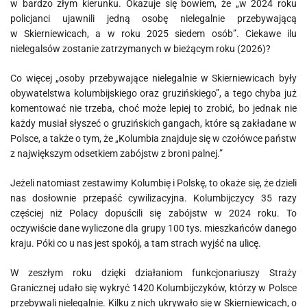
w bardzo złym kierunku. Okazuje się bowiem, że „w 2024 roku
policjanci ujawnili jedną osobę nielegalnie przebywającą
w Skierniewicach, a w roku 2025 siedem osób”. Ciekawe ilu
nielegalsów zostanie zatrzymanych w bieżącym roku (2026)?
Co więcej „osoby przebywające nielegalnie w Skierniewicach były
obywatelstwa kolumbijskiego oraz gruzińskiego”, a tego chyba już
komentować nie trzeba, choć może lepiej to zrobić, bo jednak nie
każdy musiał słyszeć o gruzińskich gangach, które są zakładane w
Polsce, a także o tym, że „Kolumbia znajduje się w czołówce państw
z największym odsetkiem zabójstw z broni palnej.”
Jeżeli natomiast zestawimy Kolumbię i Polskę, to okaże się, że dzieli
nas dosłownie przepaść cywilizacyjna. Kolumbijczycy 35 razy
częściej niż Polacy dopuścili się zabójstw w 2024 roku. To
oczywiście dane wyliczone dla grupy 100 tys. mieszkańców danego
kraju. Póki co u nas jest spokój, a tam strach wyjść na ulicę.
W zeszłym roku dzięki działaniom funkcjonariuszy Straży
Granicznej udało się wykryć 1420 Kolumbijczyków, którzy w Polsce
przebywali nielegalnie. Kilku z nich ukrywało się w Skierniewicach, o