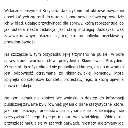
Widocznie prezydent Krzysztof Jażdżyk nie potraktował poważnie
gości, których zaprosił do ratusza i postanowił celowo wprowadzić
ich w błąd, udając przychylność dla sprawy, którą reprezentują, co
jak ustaliła nasza redakcja, jest stałą strategią Jażdżyka. Jak
zawsze naiwnym okazuje się ten, kto po polityku oczekiwałby
prawdomówności.
Na szczęście w tym przypadku rękę trzymano na pulsie i w porę
sprawdzono wartość słów prezydenta Skierniewic. Prezydent
Krzysztof Jażdżyk okazał się pospolitym kłamcą, czego dowodem
jest odpowiedź otrzymana ze skierniewickiej komendy, która
spłynęła do członków komitetu protestacyjnego, a którą ujawnia
nasza redakcja.
Na tym jednak nie koniec! We wniosku o dostęp do informacji
publicznej zawarte były również pytani o dane statystyczne, które,
jak się okazuje, przedstawiają dynamicznie zmieniającą się
rzeczywistość tego byłego miasta wojewódzkiego. Widoki na
przyszłość malują się w szarych barwach. Niestety, ale zmiany idą