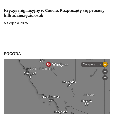
i
Kryzys migracyjny w Cuecie. Rozpoczęły się procesy
kilkudziesięciu osób
s
6 sierpnia 2026
u
POGODA