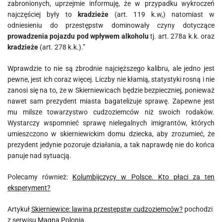
zabronionych, uprzejmie informuję, że w przypadku wykroczeń
najczęściej były to
kradzieże
(art. 119 k.w,) natomiast w
odniesieniu do przestępstw dominowały czyny dotyczące
prowadzenia pojazdu pod wpływem alkoholu
tj. art. 278a k.k. oraz
kradzieże
(art. 278 k.k.).”
Wprawdzie to nie są zbrodnie najcięższego kalibru, ale jedno jest
pewne, jest ich coraz więcej. Liczby nie kłamią, statystyki rosną i nie
zanosi się na to, że w Skierniewicach będzie bezpieczniej, ponieważ
nawet sam prezydent miasta bagatelizuje sprawę. Zapewne jest
mu milsze towarzystwo cudzoziemców niż swoich rodaków.
Wystarczy wspomnieć sprawę nielegalnych imigrantów, których
umieszczono w skierniewickim domu dziecka, aby zrozumieć, że
prezydent jedynie pozoruje działania, a tak naprawdę nie do końca
panuje nad sytuacją.
Polecamy również:
Kolumbijczycy w Polsce. Kto płaci za ten
eksperyment?
Artykuł
Skierniewice: lawina przestępstw cudzoziemców?
pochodzi
z serwisu
Magna Polonia
.