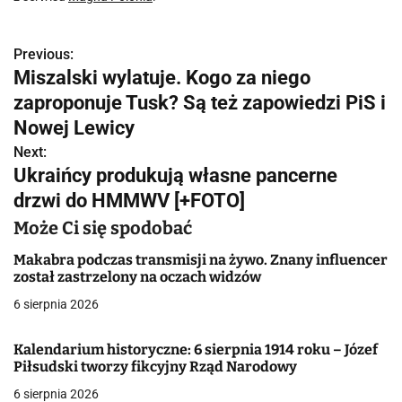
Previous:
N
Miszalski wylatuje. Kogo za niego
a
zaproponuje Tusk? Są też zapowiedzi PiS i
w
Nowej Lewicy
Next:
i
Ukraińcy produkują własne pancerne
g
drzwi do HMMWV [+FOTO]
a
Może Ci się spodobać
c
Makabra podczas transmisji na żywo. Znany influencer
został zastrzelony na oczach widzów
j
6 sierpnia 2026
a
Kalendarium historyczne: 6 sierpnia 1914 roku – Józef
w
Piłsudski tworzy fikcyjny Rząd Narodowy
6 sierpnia 2026
p