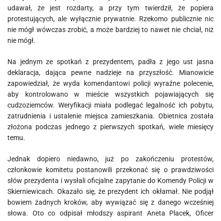
udawał, że jest rozdarty, a przy tym twierdził, że popiera
protestujących, ale wyłącznie prywatnie. Rzekomo publicznie nic
nie mógł wówczas zrobić, a może bardziej to nawet nie chciał, niż
nie mógł.
Na jednym ze spotkań z prezydentem, padła z jego ust jasna
deklaracja, dająca pewne nadzieje na przyszłość. Mianowicie
zapowiedział, że wyda komendantowi policji wyraźne polecenie,
aby kontrolowano w mieście wszystkich pojawiających się
cudzoziemców. Weryfikacji miała podlegać legalność ich pobytu,
zatrudnienia i ustalenie miejsca zamieszkania. Obietnica została
złożona podczas jednego z pierwszych spotkań, wiele miesięcy
temu.
Jednak dopiero niedawno, już po zakończeniu protestów,
członkowie komitetu postanowili przekonać się o prawdziwości
słów prezydenta i wysłali oficjalne zapytanie do Komendy Policji w
Skierniewicach. Okazało się, że prezydent ich okłamał. Nie podjął
bowiem żadnych kroków, aby wywiązać się z danego wcześniej
słowa. Oto co odpisał młodszy aspirant Aneta Placek, Oficer