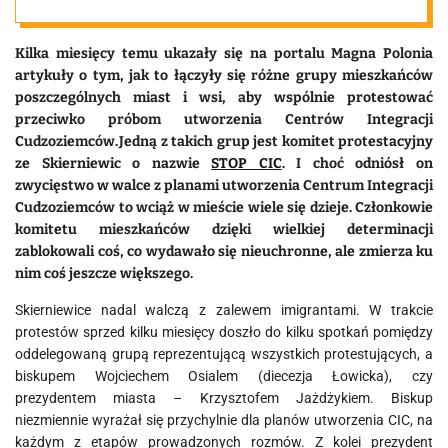
Kilka miesięcy temu ukazały się na portalu Magna Polonia
artykuły o tym, jak to łączyły się różne grupy mieszkańców
poszczególnych miast i wsi, aby wspólnie protestować
przeciwko próbom utworzenia Centrów Integracji
Cudzoziemców.Jedną z takich grup jest komitet protestacyjny
ze Skierniewic o nazwie
STOP CIC
. I choć odniósł on
zwycięstwo w walce z planami utworzenia Centrum Integracji
Cudzoziemców to wciąż w mieście wiele się dzieje. Członkowie
komitetu mieszkańców dzięki wielkiej determinacji
zablokowali coś, co wydawało się nieuchronne, ale zmierza ku
nim coś jeszcze większego.
Skierniewice nadal walczą z zalewem imigrantami. W trakcie
protestów sprzed kilku miesięcy doszło do kilku spotkań pomiędzy
oddelegowaną grupą reprezentującą wszystkich protestujących, a
biskupem Wojciechem Osialem (diecezja Łowicka), czy
prezydentem miasta – Krzysztofem Jażdżykiem. Biskup
niezmiennie wyrażał się przychylnie dla planów utworzenia CIC, na
każdym z etapów prowadzonych rozmów. Z kolei prezydent