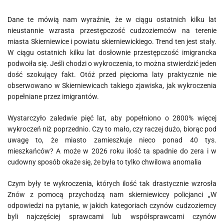
Dane te mówią nam wyraźnie, że w ciągu ostatnich kilku lat
nieustannie wzrasta przestępczość cudzoziemców na terenie
miasta Skierniewice i powiatu skierniewickiego. Trend ten jest stały.
W ciągu ostatnich kilku lat dosłownie przestępczość imigrancka
podwoiła się. Jeśli chodzi o wykroczenia, to można stwierdzić jeden
dość szokujący fakt. Otóż przed pięcioma laty praktycznie nie
obserwowano w Skierniewicach takiego zjawiska, jak wykroczenia
popełniane przez imigrantów.
Wystarczyło zaledwie pięć lat, aby popełniono o 2800% więcej
wykroczeń niż poprzednio. Czy to mało, czy raczej dużo, biorąc pod
uwagę to, że miasto zamieszkuje nieco ponad 40 tys.
mieszkańców? A może w 2026 roku ilość ta spadnie do zera i w
cudowny sposób okaże się, że była to tylko chwilowa anomalia
Czym były te wykroczenia, których ilość tak drastycznie wzrosła
Znów z pomocą przychodzą nam skierniewiccy policjanci „W
odpowiedzi na pytanie, w jakich kategoriach czynów cudzoziemcy
byli najczęściej sprawcami lub współsprawcami czynów