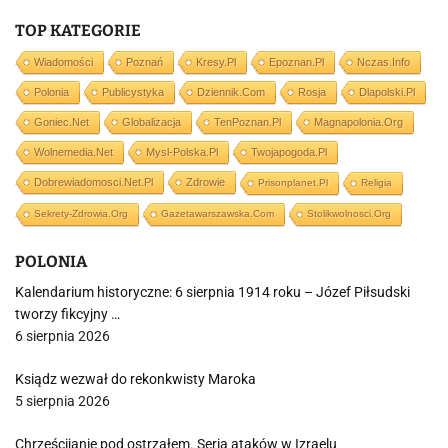
TOP KATEGORIE
Wiadomości
Poznań
Kresy.pl
Epoznan.pl
Nczas.info
Polonia
Publicystyka
Dziennik.com
Rosja
Dlapolski.pl
Goniec.net
Globalizacja
TenPoznan.pl
Magnapolonia.org
Wolnemedia.net
Mysl-Polska.pl
Twojapogoda.pl
Dobrewiadomosci.net.pl
Zdrowie
Prisonplanet.pl
Religia
Sekrety-Zdrowia.org
Gazetawarszawska.com
Stolikwolnosci.org
POLONIA
Kalendarium historyczne: 6 sierpnia 1914 roku – Józef Piłsudski
tworzy fikcyjny …
6 sierpnia 2026
Ksiądz wezwał do rekonkwisty Maroka
5 sierpnia 2026
Chrześcijanie pod ostrzałem. Seria ataków w Izraelu