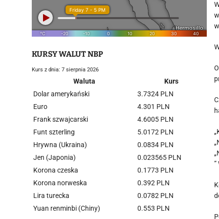
W
w
w
W
KURSY WALUT NBP
O
Kurs z dnia: 7 sierpnia 2026
p
Waluta
Kurs
Dolar amerykański
3.7324 PLN
C
Euro
4.301 PLN
h
Frank szwajcarski
4.6005 PLN
„
Funt szterling
5.0172 PLN
„
Hrywna (Ukraina)
0.0834 PLN
„
Jen (Japonia)
0.023565 PLN
”
Korona czeska
0.1773 PLN
Korona norweska
0.392 PLN
K
Lira turecka
0.0782 PLN
d
Yuan renminbi (Chiny)
0.553 PLN
P