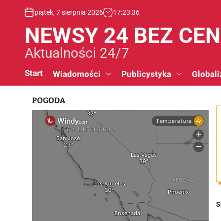
S
piątek, 7 sierpnia 2026
17
:
23
:
37
k
i
NEWSY 24 BEZ CE
p
t
Aktualności 24/7
o
c
Start
Wiadomości
Publicystyka
Globali
o
n
POGODA
t
e
n
t
S