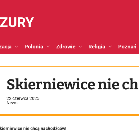
NZURY
zacja
Polonia
Zdrowie
Religia
Poznań
Skierniewice nie c
22 czerwca 2025
News
kierniewice nie chcą nachodźców!