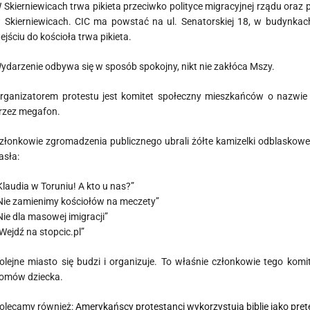
 Skierniewicach trwa pikieta przeciwko polityce migracyjnej rządu ora
 Skierniewicach. CIC ma powstać na ul. Senatorskiej 18, w budynkac
ejściu do kościoła trwa pikieta.
ydarzenie odbywa się w sposób spokojny, nikt nie zakłóca Mszy.
rganizatorem protestu jest komitet społeczny mieszkańców o nazwi
rzez megafon.
złonkowie zgromadzenia publicznego ubrali żółte kamizelki odblaskow
asła:
Klaudia w Toruniu! A kto u nas?”
Nie zamienimy kościołów na meczety”
Nie dla masowej imigracji”
 Wejdź na stopcic.pl”
olejne miasto się budzi i organizuje. To właśnie członkowie tego kom
omów dziecka.
olecamy również:
Amerykańscy protestanci wykorzystują biblię jako pret