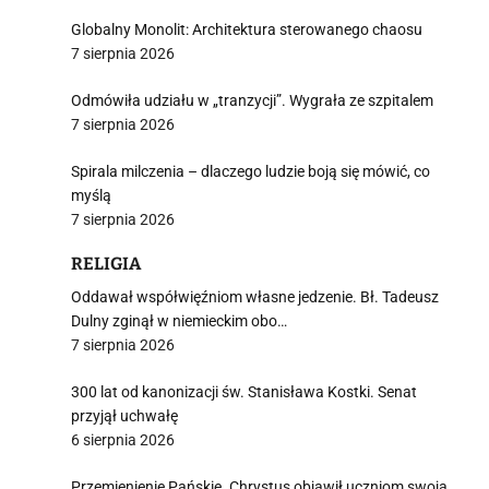
Globalny Monolit: Architektura sterowanego chaosu
7 sierpnia 2026
i
Odmówiła udziału w „tranzycji”. Wygrała ze szpitalem
7 sierpnia 2026
Spirala milczenia – dlaczego ludzie boją się mówić, co
myślą
7 sierpnia 2026
RELIGIA
Oddawał współwięźniom własne jedzenie. Bł. Tadeusz
Dulny zginął w niemieckim obo…
7 sierpnia 2026
300 lat od kanonizacji św. Stanisława Kostki. Senat
przyjął uchwałę
6 sierpnia 2026
Przemienienie Pańskie. Chrystus objawił uczniom swoją