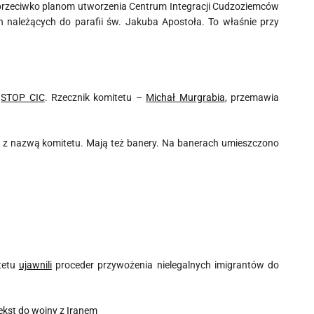
z przeciwko planom utworzenia Centrum Integracji Cudzoziemców
h należących do parafii św. Jakuba Apostoła. To właśnie przy
e
STOP CIC
. Rzecznik komitetu –
Michał Murgrabia
, przemawia
e z nazwą komitetu. Mają też banery. Na banerach umieszczono
itetu
ujawnili
proceder przywożenia nielegalnych imigrantów do
ekst do wojny z Iranem