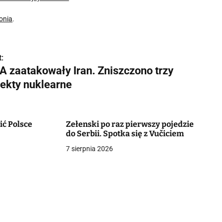
onia
.
:
A zaatakowały Iran. Zniszczono trzy
iekty nuklearne
ić Polsce
Zełenski po raz pierwszy pojedzie
do Serbii. Spotka się z Vučiciem
7 sierpnia 2026