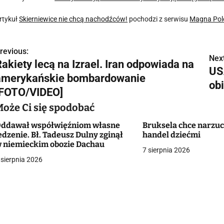
rtykuł
Skierniewice nie chcą nachodźców!
pochodzi z serwisu
Magna Pol
revious:
N
Next
akiety lecą na Izrael. Iran odpowiada na
US
a
amerykańskie bombardowanie
ob
w
[FOTO/VIDEO]
Może Ci się spodobać
ddawał współwięźniom własne
Bruksela chce narzuc
g
edzenie. Bł. Tadeusz Dulny zginął
handel dziećmi
 niemieckim obozie Dachau
a
7 sierpnia 2026
 sierpnia 2026
c
a