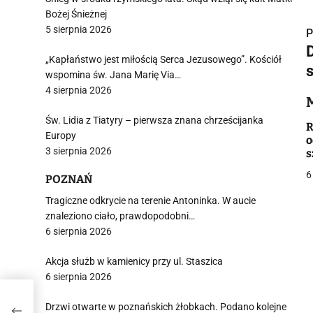
Bożej Śnieżnej
5 sierpnia 2026
P
„Kapłaństwo jest miłością Serca Jezusowego”. Kościół
wspomina św. Jana Marię Via…
4 sierpnia 2026
i
Św. Lidia z Tiatyry – pierwsza znana chrześcijanka
R
Europy
o
3 sierpnia 2026
s
6
POZNAŃ
Tragiczne odkrycie na terenie Antoninka. W aucie
j
znaleziono ciało, prawdopodobni…
6 sierpnia 2026
Akcja służb w kamienicy przy ul. Staszica
6 sierpnia 2026
Drzwi otwarte w poznańskich żłobkach. Podano kolejne