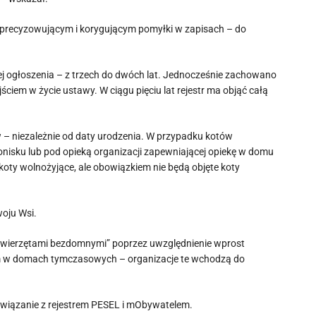
oprecyzowującym i korygującym pomyłki w zapisach – do
jej ogłoszenia – z trzech do dwóch lat. Jednocześnie zachowano
ściem w życie ustawy. W ciągu pięciu lat rejestr ma objąć całą
– niezależnie od daty urodzenia. W przypadku kotów
onisku lub pod opieką organizacji zapewniającej opiekę w domu
ty wolnożyjące, ale obowiązkiem nie będą objęte koty
woju Wsi.
d zwierzętami bezdomnymi” poprzez uwzględnienie wprost
ym w domach tymczasowych – organizacje te wchodzą do
powiązanie z rejestrem PESEL i mObywatelem.