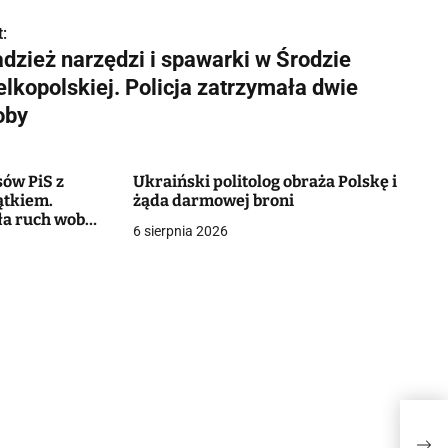
:
adzież narzędzi i spawarki w Środzie
lkopolskiej. Policja zatrzymała dwie
oby
sów PiS z
Ukraiński politolog obraża Polskę i
ątkiem.
żąda darmowej broni
a ruch wobec
6 sierpnia 2026
J.
Krad