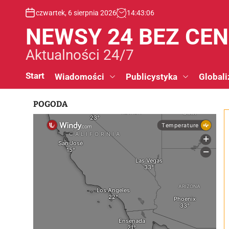
S
czwartek, 6 sierpnia 2026
14
:
43
:
07
k
i
NEWSY 24 BEZ CE
p
t
Aktualności 24/7
o
c
Start
Wiadomości
Publicystyka
Globali
o
n
POGODA
t
e
n
t