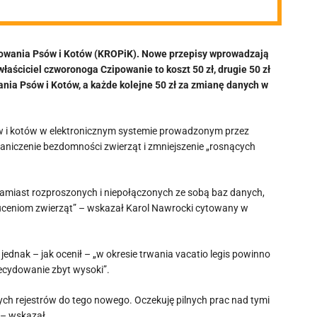
kowania Psów i Kotów (KROPiK). Nowe przepisy wprowadzają
 właściciel czworonoga Czipowanie to koszt 50 zł, drugie 50 zł
nia Psów i Kotów, a każde kolejne 50 zł za zmianę danych w
w i kotów w elektronicznym systemie prowadzonym przez
ograniczenie bezdomności zwierząt i zmniejszenie „rosnących
a zamiast rozproszonych i niepołączonych ze sobą baz danych,
rzuceniom zwierząt” – wskazał Karol Nawrocki cytowany w
 jednak – jak ocenił – „w okresie trwania vacatio legis powinno
decydowanie zbyt wysoki”.
ych rejestrów do tego nowego. Oczekuję pilnych prac nad tymi
 – wskazał.