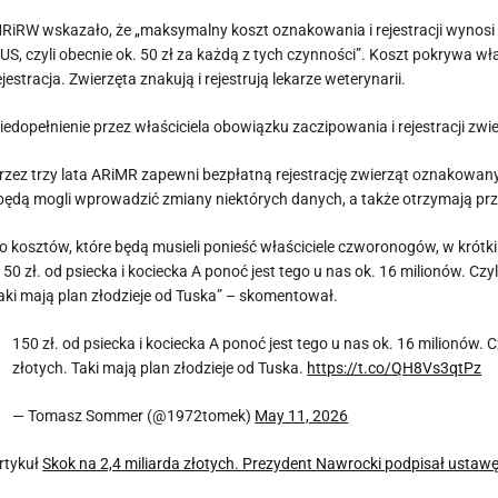
RiRW wskazało, że „maksymalny koszt oznakowania i rejestracji wynosi
US, czyli obecnie ok. 50 zł za każdą z tych czynności”. Koszt pokrywa 
ejestracja. Zwierzęta znakują i rejestrują lekarze weterynarii.
iedopełnienie przez właściciela obowiązku zaczipowania i rejestracji zwie
rzez trzy lata ARiMR zapewni bezpłatną rejestrację zwierząt oznakowany
 będą mogli wprowadzić zmiany niektórych danych, a także otrzymają prz
o kosztów, które będą musieli ponieść właściciele czworonogów, w krót
150 zł. od psiecka i kociecka A ponoć jest tego u nas ok. 16 milionów. Czyl
aki mają plan złodzieje od Tuska” – skomentował.
150 zł. od psiecka i kociecka A ponoć jest tego u nas ok. 16 milionów. C
złotych. Taki mają plan złodzieje od Tuska.
https://t.co/QH8Vs3qtPz
— Tomasz Sommer (@1972tomek)
May 11, 2026
rtykuł
Skok na 2,4 miliarda złotych. Prezydent Nawrocki podpisał ustaw