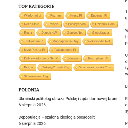
TOP KATEGORIE
1
Wiadomości
Poznań
Kresy.pl
Epoznan.pl
u
Nczas.info
Polonia
Publicystyka
Dziennik.com
W
Rosja
Dlapolski.pl
Goniec.net
Globalizacja
t
TenPoznan.pl
Magnapolonia.org
Wolnemedia.net
p
Mysl-Polska.pl
Twojapogoda.pl
U
Dobrewiadomosci.net.pl
Zdrowie
Prisonplanet.pl
o
t
Religia
Sekrety-Zdrowia.org
Gazetawarszawska.com
w
Stolikwolnosci.org
B
POLONIA
Ukraiński politolog obraża Polskę i żąda darmowej broni
R
6 sierpnia 2026
o
s
Depopulacja – szalona ideologia pseudoelit
6 sierpnia 2026
P