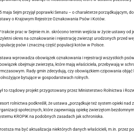
5 maja Sejm przyjął poprawki Senatu – o charakterze porządkującym, d
stawy o Krajowym Rejestrze Oznakowania Psów i Kotów.
 trakcie prac w Sejmie m.in. skrócono termin wejścia w życie ustawy od 
rzyletni okres na oznakowanie i rejestrację zwierząt urodzonych przed wej
opulację psów i znaczną część populacji kotów w Polsce.
stawa wprowadza obowiązek oznakowania i rejestracji wszystkich psów 
bowiązek obejmuje zwierzęta, które mają właściciela, przebywają w schr
ymczasowym. Rady gmin zdecydują, czy obowiązkiem czipowania objąć ko
olnożyjące bytujące w gospodarstwach rolnych.
ył to rządowy projekt przygotowany przez Ministerstwo Rolnictwa i Roz
esort rolnictwa podkreślił, że ustawa „porządkuje też system opieki na
rganizacji społecznych, które zapewniają opiekę zwierzętom bezdomn
ystemu KROPiK na podobnych zasadach jak schroniska.
rostsza ma być aktualizacja niektórych danych właścicieli, m.in. przez 