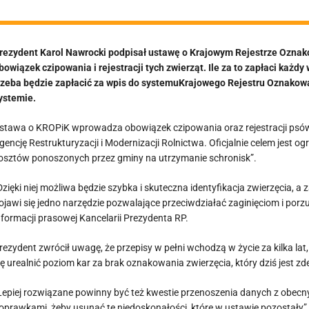
rezydent Karol Nawrocki podpisał ustawę o Krajowym Rejestrze Ozna
bowiązek czipowania i rejestracji tych zwierząt. Ile za to zapłaci każdy
rzeba będzie zapłacić za wpis do systemuKrajowego Rejestru Oznakowa
ystemie.
stawa o KROPiK wprowadza obowiązek czipowania oraz rejestracji psó
gencję Restrukturyzacji i Modernizacji Rolnictwa. Oficjalnie celem jest 
osztów ponoszonych przez gminy na utrzymanie schronisk”.
Dzięki niej możliwa będzie szybka i skuteczna identyfikacja zwierzęcia, 
ojawi się jedno narzędzie pozwalające przeciwdziałać zaginięciom i po
nformacji prasowej Kancelarii Prezydenta RP.
rezydent zwrócił uwagę, że przepisy w pełni wchodzą w życie za kilka lat,
ię urealnić poziom kar za brak oznakowania zwierzęcia, który dziś jest z
Lepiej rozwiązane powinny być też kwestie przenoszenia danych z obecn
oprawkami, żeby usunąć te niedoskonałości, które w ustawie pozostały”