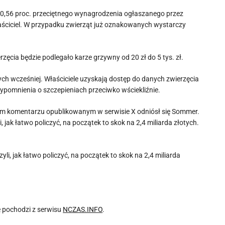
 0,56 proc. przeciętnego wynagrodzenia ogłaszanego przez
właściciel. W przypadku zwierząt już oznakowanych wystarczy
rzęcia będzie podlegało karze grzywny od 20 zł do 5 tys. zł.
ch wcześniej. Właściciele uzyskają dostęp do danych zwierzęcia
ypomnienia o szczepieniach przeciwko wściekliźnie.
kim komentarzu opublikowanym w serwisie X odniósł się Sommer.
i, jak łatwo policzyć, na początek to skok na 2,4 miliarda złotych.
zyli, jak łatwo policzyć, na początek to skok na 2,4 miliarda
ę
pochodzi z serwisu
NCZAS.INFO
.