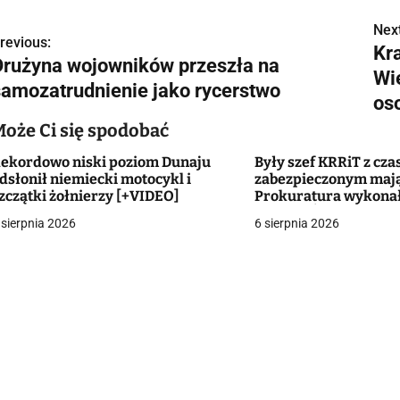
Next
N
revious:
Kr
Drużyna wojowników przeszła na
a
Wie
samozatrudnienie jako rycerstwo
w
os
Może Ci się spodobać
ekordowo niski poziom Dunaju
Były szef KRRiT z cza
g
dsłonił niemiecki motocykl i
zabezpieczonym maj
zczątki żołnierzy [+VIDEO]
Prokuratura wykonał
a
Macieja Ś. i Cezarego 
 sierpnia 2026
6 sierpnia 2026
c
a
w
p