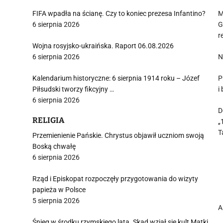
FIFA wpadła na ścianę. Czy to koniec prezesa Infantino?
M
6 sierpnia 2026
G
r
Wojna rosyjsko-ukraińska. Raport 06.08.2026
6 sierpnia 2026
N
Kalendarium historyczne: 6 sierpnia 1914 roku – Józef
P
Piłsudski tworzy fikcyjny …
i
6 sierpnia 2026
D
RELIGIA
„
T
Przemienienie Pańskie. Chrystus objawił uczniom swoją
Boską chwałę
6 sierpnia 2026
Rząd i Episkopat rozpoczęły przygotowania do wizyty
papieża w Polsce
5 sierpnia 2026
A
Śnieg w środku rzymskiego lata. Skąd wziął się kult Matki