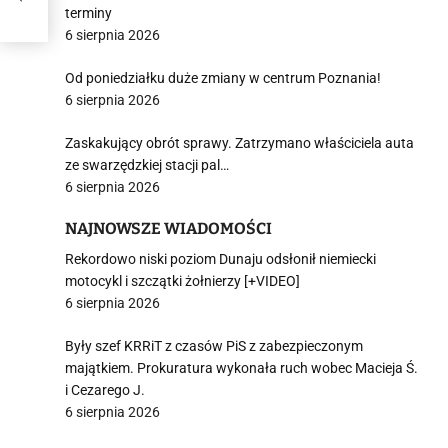
i
terminy
6 sierpnia 2026
Od poniedziałku duże zmiany w centrum Poznania!
6 sierpnia 2026
Zaskakujący obrót sprawy. Zatrzymano właściciela auta
ze swarzędzkiej stacji pal…
6 sierpnia 2026
NAJNOWSZE WIADOMOŚCI
Rekordowo niski poziom Dunaju odsłonił niemiecki
motocykl i szczątki żołnierzy [+VIDEO]
6 sierpnia 2026
Były szef KRRiT z czasów PiS z zabezpieczonym
majątkiem. Prokuratura wykonała ruch wobec Macieja Ś.
i Cezarego J.
6 sierpnia 2026