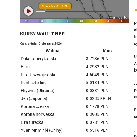
P
o
KURSY WALUT NBP
t
s
Kurs z dnia: 6 sierpnia 2026
Waluta
Kurs
U
Dolar amerykański
3.7236 PLN
A
Euro
4.2982 PLN
k
Frank szwajcarski
4.6049 PLN
Funt szterling
5.0134 PLN
„
p
Hrywna (Ukraina)
0.0831 PLN
i
Jen (Japonia)
0.02359 PLN
Korona czeska
0.1778 PLN
P
Korona norweska
0.3905 PLN
s
Lira turecka
0.0781 PLN
„
Yuan renminbi (Chiny)
0.5516 PLN
p