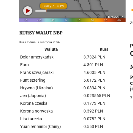
Z
KURSY WALUT NBP
Kurs z dnia: 7 sierpnia 2026
P
Waluta
Kurs
Dolar amerykański
3.7324 PLN
Euro
4.301 PLN
Frank szwajcarski
4.6005 PLN
i
P
Funt szterling
5.0172 PLN
c
Hrywna (Ukraina)
0.0834 PLN
j
"
Jen (Japonia)
0.023565 PLN
7
Korona czeska
0.1773 PLN
Korona norweska
0.392 PLN
Lira turecka
0.0782 PLN
j
Yuan renminbi (Chiny)
0.553 PLN