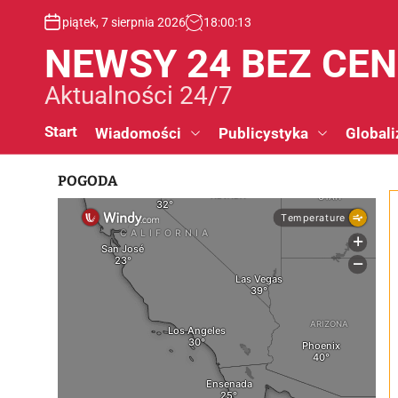
S
piątek, 7 sierpnia 2026
18
:
00
:
14
k
i
NEWSY 24 BEZ CE
p
t
Aktualności 24/7
o
c
Start
Wiadomości
Publicystyka
Globali
o
n
POGODA
t
e
n
t