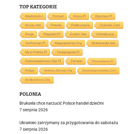
TOP KATEGORIE
Wiadomości
Poznań
Kresy.pl
Epoznan.pl
Nczas.info
Polonia
Publicystyka
Dziennik.com
i
Rosja
Dlapolski.pl
Goniec.net
Globalizacja
TenPoznan.pl
Magnapolonia.org
Wolnemedia.net
Mysl-Polska.pl
Twojapogoda.pl
Dobrewiadomosci.net.pl
Zdrowie
Prisonplanet.pl
Religia
Sekrety-Zdrowia.org
Gazetawarszawska.com
Stolikwolnosci.org
POLONIA
Bruksela chce narzucić Polsce handel dziećmi
7 sierpnia 2026
Ukrainiec zatrzymany za przygotowania do sabotażu
7 sierpnia 2026