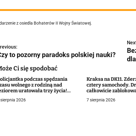
darzenie z osiedla Bohaterów II Wojny Światowej.
Next
N
revious:
Be
Czy to pozorny paradoks polskiej nauki?
a
dla
w
Może Ci się spodobać
olicjantka podczas spędzania
Kraksa na DK11. Zder
zasu wolnego z rodziną nad
cztery samochody. D
g
eziorem uratowała trzy życia!
całkowicie zablokow
Ratunku, pomocy, toniemy!"
 sierpnia 2026
7 sierpnia 2026
a
c