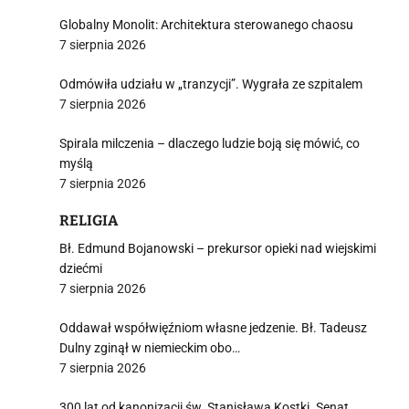
Globalny Monolit: Architektura sterowanego chaosu
7 sierpnia 2026
Odmówiła udziału w „tranzycji”. Wygrała ze szpitalem
7 sierpnia 2026
Spirala milczenia – dlaczego ludzie boją się mówić, co
myślą
7 sierpnia 2026
RELIGIA
Bł. Edmund Bojanowski – prekursor opieki nad wiejskimi
dziećmi
7 sierpnia 2026
Oddawał współwięźniom własne jedzenie. Bł. Tadeusz
Dulny zginął w niemieckim obo…
7 sierpnia 2026
300 lat od kanonizacji św. Stanisława Kostki. Senat