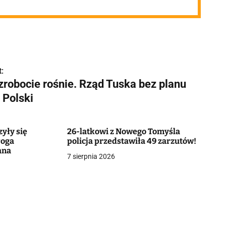
:
zrobocie rośnie. Rząd Tuska bez planu
 Polski
zyły się
26-latkowi z Nowego Tomyśla
roga
policja przedstawiła 49 zarzutów!
ana
7 sierpnia 2026