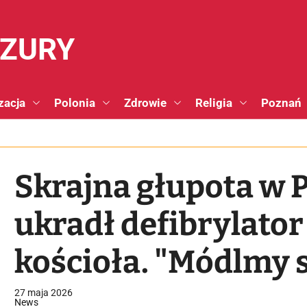
NZURY
zacja
Polonia
Zdrowie
Religia
Poznań
Skrajna głupota w 
ukradł defibrylator
kościoła. "Módlmy s
nawrócenie sprawc
27 maja 2026
News