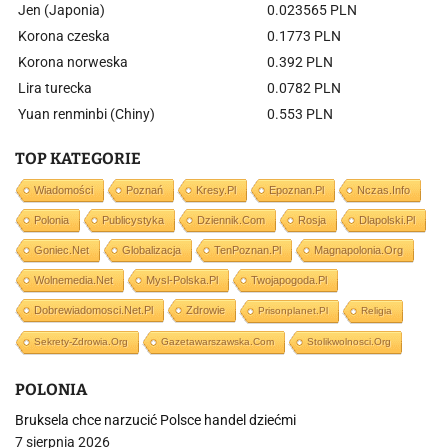
Jen (Japonia)
0.023565 PLN
Korona czeska
0.1773 PLN
Korona norweska
0.392 PLN
Lira turecka
0.0782 PLN
Yuan renminbi (Chiny)
0.553 PLN
TOP KATEGORIE
Wiadomości
Poznań
Kresy.pl
Epoznan.pl
Nczas.info
Polonia
Publicystyka
Dziennik.com
Rosja
Dlapolski.pl
Goniec.net
Globalizacja
TenPoznan.pl
Magnapolonia.org
Wolnemedia.net
Mysl-Polska.pl
Twojapogoda.pl
Dobrewiadomosci.net.pl
Zdrowie
Prisonplanet.pl
Religia
Sekrety-Zdrowia.org
Gazetawarszawska.com
Stolikwolnosci.org
POLONIA
Bruksela chce narzucić Polsce handel dziećmi
7 sierpnia 2026