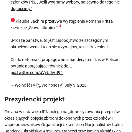
członków PiS. „Jeśli wygramy wybory, na pewno do tego nie
dopuścimy”
Klaudia Jachira przerywa wystąpienie Romana Fritza
krzycząc „Sława Ukrainie”
„Proszę państwa, to jest ludobójstwo ze szczególnym
okrucieństwem. I tego się trzymajmy, takiej frazeologii.
Co do natomiast propagowania banderyzmu dziś w Polsce
pytanie następujące również do,…
pic.twitter.com/gVyUJiVU94
— WolnośćTV (@WolnoscTV)
July 3, 2026
Prezydencki projekt
Zmiana w ustawie o IPN polega na „doprecyzowaniu przepisów
określających pojęcie zbrodni dokonanych przez członków i
współpracowników Organizacji Ukraińskich Nacjonalistów frakcji
Bandery i Ukraińskiej Armii Powstańczej oraz innych ukraińskich