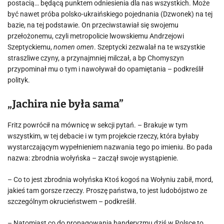
postacią… będącą punktem odniesienia dla nas wszystkich. Może
być nawet próba polsko-ukraińskiego pojednania (Dzwonek) na tej
bazie, na tej podstawie. On przeciwstawiał się swojemu
przełożonemu, czyli metropolicie lwowskiemu Andrzejowi
Szeptyckiemu,
nomen omen
. Szeptycki zezwalał na te wszystkie
straszliwe czyny, a przynajmniej milczał, a bp Chomyszyn
przypominał mu o tym i nawoływał do opamiętania – podkreślił
polityk.
„Jachira nie była sama”
Fritz powrócił na mównicę w sekcji pytań. – Brakuje w tym
wszystkim, w tej debacie i w tym projekcie rzeczy, która byłaby
wystarczającym wypełnieniem nazwania tego po imieniu. Bo pada
nazwa: zbrodnia wołyńska – zaczął swoje wystąpienie.
– Co to jest zbrodnia wołyńska Ktoś kogoś na Wołyniu zabił, mord,
jakieś tam gorsze rzeczy. Proszę państwa, to jest ludobójstwo ze
szczególnym okrucieństwem – podkreślił.
– Natomiast co do propagowania banderyzmu dziś w Polsce to