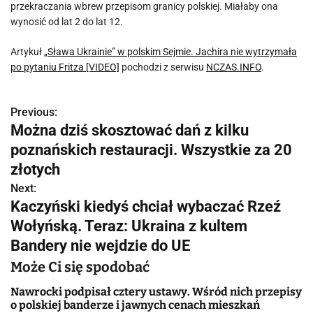
przekraczania wbrew przepisom granicy polskiej. Miałaby ona
wynosić od lat 2 do lat 12.
Artykuł
„Sława Ukrainie” w polskim Sejmie. Jachira nie wytrzymała
po pytaniu Fritza [VIDEO]
pochodzi z serwisu
NCZAS.INFO
.
Previous:
N
Można dziś skosztować dań z kilku
a
poznańskich restauracji. Wszystkie za 20
w
złotych
Next:
i
Kaczyński kiedyś chciał wybaczać Rzeź
g
Wołyńską. Teraz: Ukraina z kultem
Bandery nie wejdzie do UE
a
Może Ci się spodobać
c
Nawrocki podpisał cztery ustawy. Wśród nich przepisy
j
o polskiej banderze i jawnych cenach mieszkań