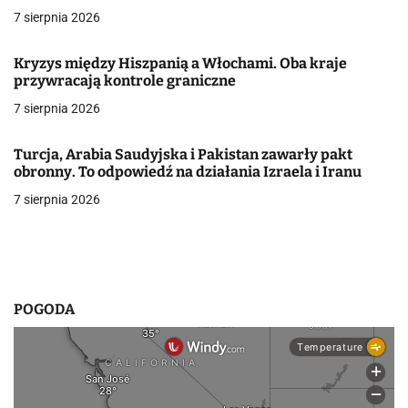
a
7 sierpnia 2026
w
Kryzys między Hiszpanią a Włochami. Oba kraje
przywracają kontrole graniczne
p
7 sierpnia 2026
i
s
Turcja, Arabia Saudyjska i Pakistan zawarły pakt
obronny. To odpowiedź na działania Izraela i Iranu
u
7 sierpnia 2026
POGODA