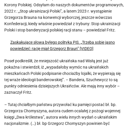
Korony Polskiej. Odsyłam do naszych dokumentów programowych,
2022 r.: „Stop ukrainizacji Polski”, a latem 2023 r. wystąpienie
Grzegorza Brauna na konwencji wyborczej, jeszcze wówczas
Konfederacji, kiedy właśnie powiedział z trybuny: Stop ukrainizacji
Polski i stop banderyzacji polskiej racji stanu – powiedział Fritz.
Zaskakujące słowa byłego polityka PiS. „Trzeba sobie jasno
powiedzieć: rację miał Grzegorz Braun” [VIDEO]
Poseł podkreślił, że mniejszość ukraińska nad Wisłą jest już
pokaźna i stwierdził, iż „wypadałoby wymóc na ukraińskich
mieszkańcach Polski podpisanie chociażby lojalki, że wypierają się
tej wraże ideologii banderowskiej”. – Bandera, Szuchewycz to są
punkty odniesienia dzisiejszych Ukraińców. Ale mają inny wybór –
zaznaczył Fritz.
– Tutaj chciałbym państwu przywołać ku pamięci postać bł. bp.
Grzegorza Chomyszyna, autora cudem ocalałej z pożogi wojennej
księgi „Dwa królestwa”, autora wielu innych wydań o ukraińskim
nacjonalizmie. (…) bł. bp Grzegorz Chomyszyn powinien być