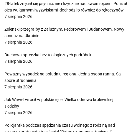
28-latek znęcał się psychicznie i fizycznie nad swoim ojcem. Poniżał
ojca wulgarnymi wyzwiskami, dochodziło również do rękoczynów
7 sierpnia 2026
Zełenski przegrałby z Załużnym, Fedorowem i Budanowem. Nowy
sondaż na Ukrainie
7 sierpnia 2026
Duchowa apteczka bez teologicznych podróbek
7 sierpnia 2026
Poważny wypadek na południu regionu. Jedna osoba ranna. Są
spore utrudnienia
7 sierpnia 2026
Jak Wawel wrócił w polskie ręce. Wielka odnowa królewskiej
siedziby
7 sierpnia 2026
Policjantka podczas spędzania czasu wolnego z rodziną nad
jeziorem uratowała trzy życia! "Ratunku, pomocy, toniemy!"