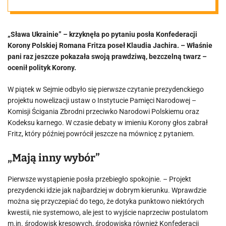
wytrzymała po
„Sława Ukrainie” – krzyknęła po pytaniu posła Konfederacji
pytaniu Fritza
Korony Polskiej Romana Fritza poseł Klaudia Jachira. – Właśnie
pani raz jeszcze pokazała swoją prawdziwą, bezczelną twarz –
[VIDEO]
ocenił polityk Korony.
W piątek w Sejmie odbyło się pierwsze czytanie prezydenckiego
projektu nowelizacji ustaw o Instytucie Pamięci Narodowej –
Komisji Ścigania Zbrodni przeciwko Narodowi Polskiemu oraz
Kodeksu karnego. W czasie debaty w imieniu Korony głos zabrał
Fritz, który później powrócił jeszcze na mównicę z pytaniem.
„Mają inny wybór”
Pierwsze wystąpienie posła przebiegło spokojnie. – Projekt
prezydencki idzie jak najbardziej w dobrym kierunku. Wprawdzie
można się przyczepiać do tego, że dotyka punktowo niektórych
kwestii, nie systemowo, ale jest to wyjście naprzeciw postulatom
m.in. środowisk kresowych, środowiska również Konfederacji