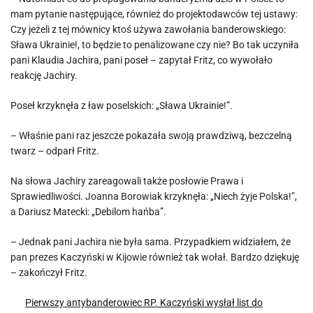
mam pytanie następujące, również do projektodawców tej ustawy:
Czy jeżeli z tej mównicy ktoś używa zawołania banderowskiego:
Sława Ukrainie!, to będzie to penalizowane czy nie? Bo tak uczyniła
pani Klaudia Jachira, pani poseł – zapytał Fritz, co wywołało
reakcję Jachiry.
Poseł krzyknęła z ław poselskich: „Sława Ukrainie!”.
– Właśnie pani raz jeszcze pokazała swoją prawdziwą, bezczelną
twarz – odparł Fritz.
Na słowa Jachiry zareagowali także posłowie Prawa i
Sprawiedliwości. Joanna Borowiak krzyknęła: „Niech żyje Polska!”,
a Dariusz Matecki: „Debilom hańba”.
– Jednak pani Jachira nie była sama. Przypadkiem widziałem, że
pan prezes Kaczyński w Kijowie również tak wołał. Bardzo dziękuję
– zakończył Fritz.
Pierwszy antybanderowiec RP. Kaczyński wysłał list do