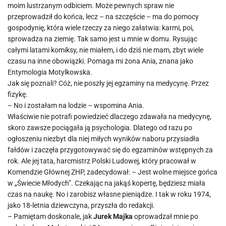
moim lustrzanym odbiciem. Może pewnych spraw nie
przeprowadził do końca, lecz – na szczęście – ma do pomocy
gospodynię, która wiele rzeczy za niego załatwia: karmi, poi,
sprowadza na ziemię. Tak samo jest u mnie w domu. Rysując
całymi latami komiksy, nie miałem, i do dziś nie mam, zbyt wiele
czasu na inne obowiązki. Pomaga mi żona Ania, znana jako
Entymologia Motylkowska.
Jak się poznali? Cóż, nie poszły jej egzaminy na medycynę. Przez
fizykę.
– No i zostałam na lodzie – wspomina Ania.
Właściwie nie potrafi powiedzieć dlaczego zdawała na medycynę,
skoro zawsze pociągała ją psychologia. Dlatego od razu po
ogłoszeniu niezbyt dla niej miłych wyników naboru przysiadła
fałdów i zaczęła przygotowywać się do egzaminów wstępnych za
rok. Ale jej tata, harcmistrz Polski Ludowej, który pracował w
Komendzie Głównej ZHP, zadecydował: – Jest wolne miejsce gońca
w „Świecie Młodych”. Czekając na jakąś kopertę, będziesz miała
czas na naukę. No i zarobisz własne pieniądze. I tak w roku 1974,
jako 18-letnia dziewczyna, przyszła do redakcji.
– Pamiętam doskonale, jak
Jurek Majka
oprowadzał mnie po