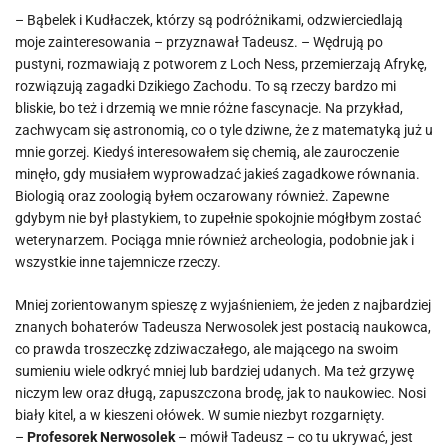
– Bąbelek i Kudłaczek, którzy są podróżnikami, odzwierciedlają
moje zainteresowania – przyznawał Tadeusz. – Wędrują po
pustyni, rozmawiają z potworem z Loch Ness, przemierzają Afrykę,
rozwiązują zagadki Dzikiego Zachodu. To są rzeczy bardzo mi
bliskie, bo też i drzemią we mnie różne fascynacje. Na przykład,
zachwycam się astronomią, co o tyle dziwne, że z matematyką już u
mnie gorzej. Kiedyś interesowałem się chemią, ale zauroczenie
minęło, gdy musiałem wyprowadzać jakieś zagadkowe równania.
Biologią oraz zoologią byłem oczarowany również. Zapewne
gdybym nie był plastykiem, to zupełnie spokojnie mógłbym zostać
weterynarzem. Pociąga mnie również archeologia, podobnie jak i
wszystkie inne tajemnicze rzeczy.
Mniej zorientowanym spieszę z wyjaśnieniem, że jeden z najbardziej
znanych bohaterów Tadeusza Nerwosolek jest postacią naukowca,
co prawda troszeczkę zdziwaczałego, ale mającego na swoim
sumieniu wiele odkryć mniej lub bardziej udanych. Ma też grzywę
niczym lew oraz długą, zapuszczona brodę, jak to naukowiec. Nosi
biały kitel, a w kieszeni ołówek. W sumie niezbyt rozgarnięty.
–
Profesorek Nerwosolek
– mówił Tadeusz – co tu ukrywać, jest