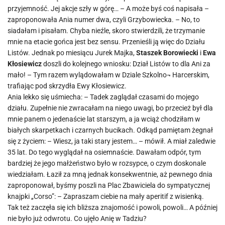
przyjemność. Jej akcje szły w górę… – A może byś coś napisała –
zaproponowała Ania numer dwa, czyli Grzybowiecka. – No, to
siadałam i pisałam. Chyba nieźle, skoro stwierdzili, że trzymanie
mnie na etacie gońca jest bez sensu. Przenieśli ją więc do Działu
Listów. Jednak po miesiącu Jurek Majka,
Staszek Borowiecki
i
Ewa
Kłosiewicz
doszli do kolejnego wniosku: Dział Listów to dla Ani za
mało! – Tym razem wylądowałam w Dziale Szkolno¬ Harcerskim,
trafiając pod skrzydła Ewy Kłosiewicz.
Ania lekko się uśmiecha: – Tadek zaglądał czasami do mojego
działu. Zupełnie nie zwracałam na niego uwagi, bo przecież był dla
mnie panem o jedenaście lat starszym, a ja wciąż chodziłam w
białych skarpetkach i czarnych bucikach. Odkąd pamiętam żegnał
się z życiem: – Wiesz, ja taki stary jestem… – mówił. A miał zaledwie
35 lat. Do tego wyglądał na osiemnaście. Dawałam odpór, tym
bardziej że jego małżeństwo było w rozsypce, o czym doskonale
wiedziałam. Łaził za mną jednak konsekwentnie, aż pewnego dnia
zaproponował, byśmy poszli na Plac Zbawiciela do sympatycznej
knajpki „Corso”: – Zapraszam ciebie na mały aperitif z wisienką.
Tak też zaczęła się ich bliższa znajomość i powoli, powoli… A później
nie było już odwrotu. Co ujęło Anię w Tadziu?