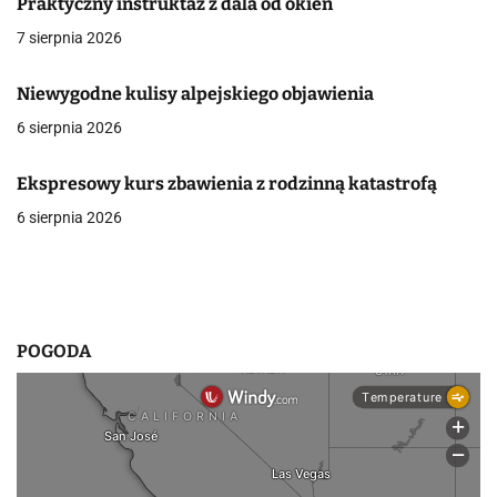
Praktyczny instruktaż z dala od okien
j
7 sierpnia 2026
a
Niewygodne kulisy alpejskiego objawienia
w
6 sierpnia 2026
p
i
Ekspresowy kurs zbawienia z rodzinną katastrofą
6 sierpnia 2026
s
u
POGODA