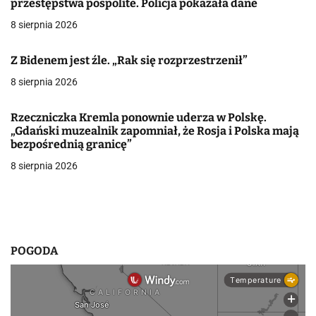
przestępstwa pospolite. Policja pokazała dane
c
8 sierpnia 2026
j
Z Bidenem jest źle. „Rak się rozprzestrzenił”
a
8 sierpnia 2026
w
p
Rzeczniczka Kremla ponownie uderza w Polskę.
„Gdański muzealnik zapomniał, że Rosja i Polska mają
i
bezpośrednią granicę”
8 sierpnia 2026
s
u
POGODA