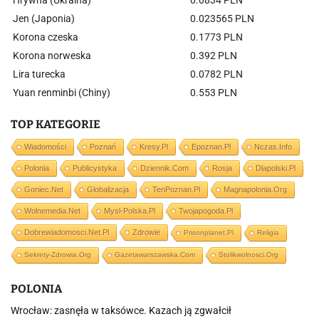
Hrywna (Ukraina)
0.0834 PLN
Jen (Japonia)
0.023565 PLN
Korona czeska
0.1773 PLN
Korona norweska
0.392 PLN
Lira turecka
0.0782 PLN
Yuan renminbi (Chiny)
0.553 PLN
TOP KATEGORIE
Wiadomości
Poznań
Kresy.pl
Epoznan.pl
Nczas.info
Polonia
Publicystyka
Dziennik.com
Rosja
Dlapolski.pl
Goniec.net
Globalizacja
TenPoznan.pl
Magnapolonia.org
Wolnemedia.net
Mysl-Polska.pl
Twojapogoda.pl
Dobrewiadomosci.net.pl
Zdrowie
Prisonplanet.pl
Religia
Sekrety-Zdrowia.org
Gazetawarszawska.com
Stolikwolnosci.org
POLONIA
Wrocław: zasnęła w taksówce. Kazach ją zgwałcił