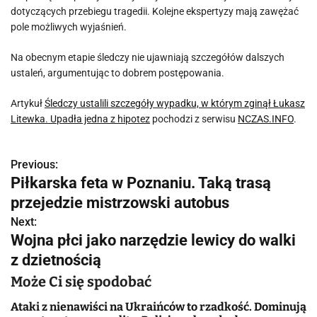
dotyczących przebiegu tragedii. Kolejne ekspertyzy mają zawężać
pole możliwych wyjaśnień.
Na obecnym etapie śledczy nie ujawniają szczegółów dalszych
ustaleń, argumentując to dobrem postępowania.
Artykuł
Śledczy ustalili szczegóły wypadku, w którym zginął Łukasz
Litewka. Upadła jedna z hipotez
pochodzi z serwisu
NCZAS.INFO
.
Previous:
N
Piłkarska feta w Poznaniu. Taką trasą
a
przejedzie mistrzowski autobus
w
Next:
Wojna płci jako narzędzie lewicy do walki
i
z dzietnością
g
Może Ci się spodobać
a
Ataki z nienawiści na Ukraińców to rzadkość. Dominują