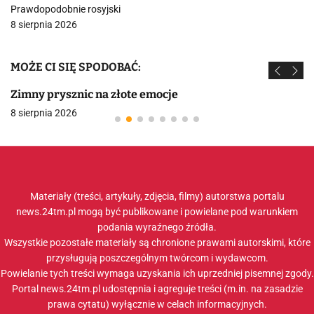
Prawdopodobnie rosyjski
8 sierpnia 2026
MOŻE CI SIĘ SPODOBAĆ:
Zimny prysznic na złote emocje
8 sierpnia 2026
Materiały (treści, artykuły, zdjęcia, filmy) autorstwa portalu
news.24tm.pl mogą być publikowane i powielane pod warunkiem
podania wyraźnego źródła.
Wszystkie pozostałe materiały są chronione prawami autorskimi, które
przysługują poszczególnym twórcom i wydawcom.
Powielanie tych treści wymaga uzyskania ich uprzedniej pisemnej zgody.
Portal news.24tm.pl udostępnia i agreguje treści (m.in. na zasadzie
prawa cytatu) wyłącznie w celach informacyjnych.