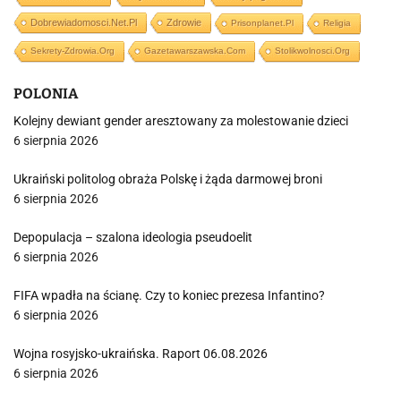
Dobrewiadomosci.net.pl
Zdrowie
Prisonplanet.pl
Religia
Sekrety-Zdrowia.org
Gazetawarszawska.com
Stolikwolnosci.org
POLONIA
Kolejny dewiant gender aresztowany za molestowanie dzieci
6 sierpnia 2026
Ukraiński politolog obraża Polskę i żąda darmowej broni
6 sierpnia 2026
Depopulacja – szalona ideologia pseudoelit
6 sierpnia 2026
FIFA wpadła na ścianę. Czy to koniec prezesa Infantino?
6 sierpnia 2026
Wojna rosyjsko-ukraińska. Raport 06.08.2026
6 sierpnia 2026