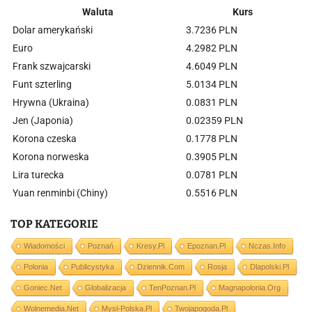
Waluta
Kurs
Dolar amerykański
3.7236 PLN
Euro
4.2982 PLN
Frank szwajcarski
4.6049 PLN
Funt szterling
5.0134 PLN
Hrywna (Ukraina)
0.0831 PLN
Jen (Japonia)
0.02359 PLN
Korona czeska
0.1778 PLN
Korona norweska
0.3905 PLN
Lira turecka
0.0781 PLN
Yuan renminbi (Chiny)
0.5516 PLN
TOP KATEGORIE
Wiadomości
Poznań
Kresy.pl
Epoznan.pl
Nczas.info
Polonia
Publicystyka
Dziennik.com
Rosja
Dlapolski.pl
Goniec.net
Globalizacja
TenPoznan.pl
Magnapolonia.org
Wolnemedia.net
Mysl-Polska.pl
Twojapogoda.pl