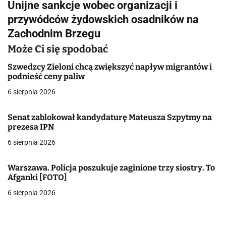
Unijne sankcje wobec organizacji i
i
przywódców żydowskich osadników na
g
Zachodnim Brzegu
a
Może Ci się spodobać
c
Szwedzcy Zieloni chcą zwiększyć napływ migrantów i
podnieść ceny paliw
j
6 sierpnia 2026
a
Senat zablokował kandydaturę Mateusza Szpytmy na
w
prezesa IPN
6 sierpnia 2026
p
i
Warszawa. Policja poszukuje zaginione trzy siostry. To
Afganki [FOTO]
s
6 sierpnia 2026
u