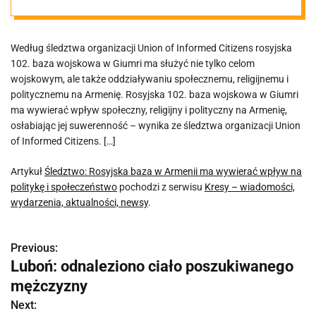
wpływ na
Według śledztwa organizacji Union of Informed Citizens rosyjska
politykę i
102. baza wojskowa w Giumri ma służyć nie tylko celom
wojskowym, ale także oddziaływaniu społecznemu, religijnemu i
społeczeństwo
politycznemu na Armenię. Rosyjska 102. baza wojskowa w Giumri
ma wywierać wpływ społeczny, religijny i polityczny na Armenię,
osłabiając jej suwerenność – wynika ze śledztwa organizacji Union
of Informed Citizens. […]
Artykuł
Śledztwo: Rosyjska baza w Armenii ma wywierać wpływ na
politykę i społeczeństwo
pochodzi z serwisu
Kresy – wiadomości,
wydarzenia, aktualności, newsy
.
Previous:
N
Luboń: odnaleziono ciało poszukiwanego
a
mężczyzny
w
Next: