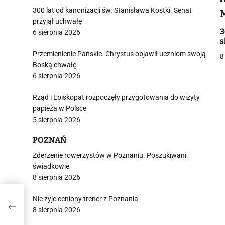
300 lat od kanonizacji św. Stanisława Kostki. Senat
i
przyjął uchwałę
3
6 sierpnia 2026
s
Przemienienie Pańskie. Chrystus objawił uczniom swoją
8
Boską chwałę
6 sierpnia 2026
j
Rząd i Episkopat rozpoczęły przygotowania do wizyty
papieża w Polsce
5 sierpnia 2026
POZNAŃ
Zderzenie rowerzystów w Poznaniu. Poszukiwani
świadkowie
i
8 sierpnia 2026
Nie żyje ceniony trener z Poznania
rom
8 sierpnia 2026