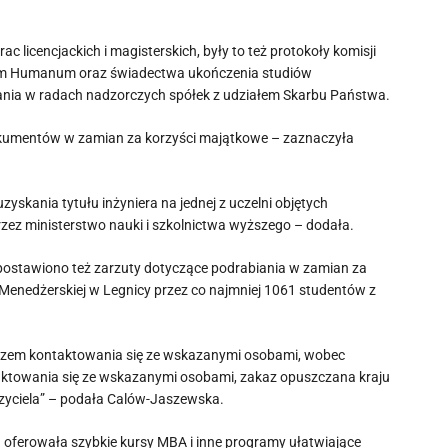
 licencjackich i magisterskich, były to też protokoły komisji
gium Humanum oraz świadectwa ukończenia studiów
nia w radach nadzorczych spółek z udziałem Skarbu Państwa.
kumentów w zamian za korzyści majątkowe – zaznaczyła
kania tytułu inżyniera na jednej z uczelni objętych
zez ministerstwo nauki i szkolnictwa wyższego – dodała.
 postawiono też zarzuty dotyczące podrabiania w zamian za
enedżerskiej w Legnicy przez co najmniej 1061 studentów z
akazem kontaktowania się ze wskazanymi osobami, wobec
taktowania się ze wskazanymi osobami, zakaz opuszczana kraju
yciela” – podała Calów-Jaszewska.
oferowała szybkie kursy MBA i inne programy ułatwiające