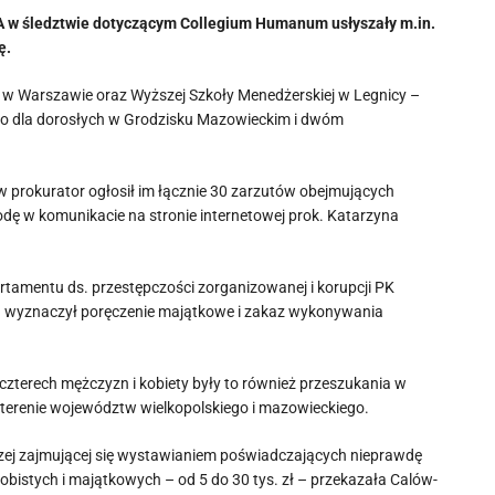
CBA w śledztwie dotyczącym Collegium Humanum usłyszały m.in.
ę.
w Warszawie oraz Wyższej Szkoły Menedżerskiej w Legnicy –
go dla dorosłych w Grodzisku Mazowieckim i dwóm
 a w prokurator ogłosił im łącznie 30 zarzutów obejmujących
odę w komunikacie na stronie internetowej prok. Katarzyna
tamentu ds. przestępczości zorganizowanej i korupcji PK
n. wyznaczył poręczenie majątkowe i zakaz wykonywania
zterech mężczyzn i kobiety były to również przeszukania w
 terenie województw wielkopolskiego i mazowieckiego.
pczej zajmującej się wystawianiem poświadczających nieprawdę
istych i majątkowych – od 5 do 30 tys. zł – przekazała Calów-