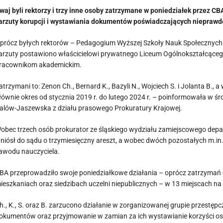
waj byli rektorzy i trzy inne osoby zatrzymane w poniedziałek przez 
arzuty korupcji i wystawiania dokumentów poświadczających nieprawd
prócz byłych rektorów – Pedagogium Wyższej Szkoły Nauk Społecznych 
arzuty postawiono właścicielowi prywatnego Liceum Ogólnokształcące
racownikom akademickim.
atrzymani to: Zenon Ch., Bernard K., Bazyli N., Wojciech S. i Jolanta B.,
łównie okres od stycznia 2019 r. do lutego 2024 r. – poinformowała w śr
alów-Jaszewska z działu prasowego Prokuratury Krajowej.
obec trzech osób prokurator ze śląskiego wydziału zamiejscowego depar
niósł do sądu o trzymiesięczny areszt, a wobec dwóch pozostałych m.i
awodu nauczyciela.
BA przeprowadziło swoje poniedziałkowe działania – oprócz zatrzymań c
ieszkaniach oraz siedzibach uczelni niepublicznych – w 13 miejscach na
h., K., S. oraz B. zarzucono działanie w zorganizowanej grupie przestę
okumentów oraz przyjmowanie w zamian za ich wystawianie korzyści osob