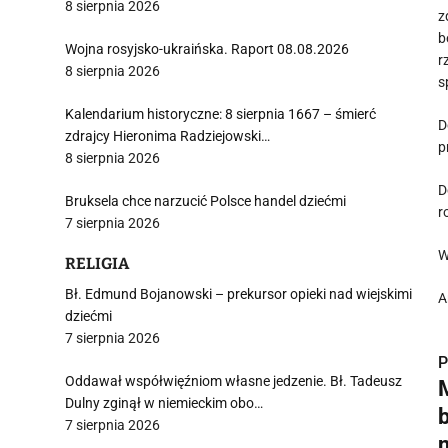
8 sierpnia 2026
z
b
Wojna rosyjsko-ukraińska. Raport 08.08.2026
r
8 sierpnia 2026
s
Kalendarium historyczne: 8 sierpnia 1667 – śmierć
D
zdrajcy Hieronima Radziejowski…
p
8 sierpnia 2026
D
Bruksela chce narzucić Polsce handel dziećmi
r
7 sierpnia 2026
W
RELIGIA
Bł. Edmund Bojanowski – prekursor opieki nad wiejskimi
A
dziećmi
7 sierpnia 2026
P
Oddawał współwięźniom własne jedzenie. Bł. Tadeusz
Dulny zginął w niemieckim obo…
7 sierpnia 2026