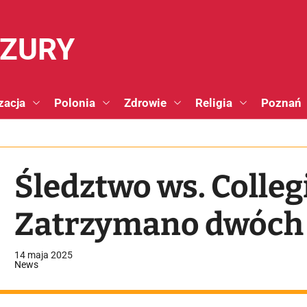
NZURY
zacja
Polonia
Zdrowie
Religia
Poznań
Śledztwo ws. Coll
Zatrzymano dwóch 
14 maja 2025
News