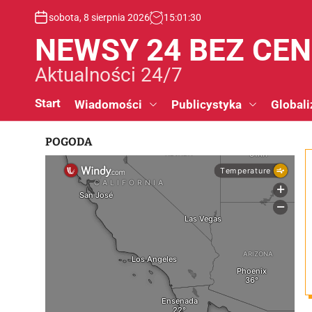
S
sobota, 8 sierpnia 2026
15
:
01
:
31
k
i
NEWSY 24 BEZ CE
p
t
Aktualności 24/7
o
c
Start
Wiadomości
Publicystyka
Globali
o
n
POGODA
t
e
n
t