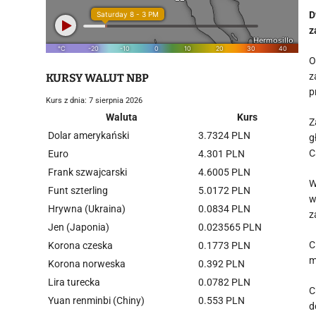
D
z
O
z
KURSY WALUT NBP
p
Kurs z dnia: 7 sierpnia 2026
Waluta
Kurs
Z
Dolar amerykański
3.7324 PLN
g
C
Euro
4.301 PLN
Frank szwajcarski
4.6005 PLN
W
Funt szterling
5.0172 PLN
w
Hrywna (Ukraina)
0.0834 PLN
z
Jen (Japonia)
0.023565 PLN
C
Korona czeska
0.1773 PLN
m
Korona norweska
0.392 PLN
Lira turecka
0.0782 PLN
C
Yuan renminbi (Chiny)
0.553 PLN
d