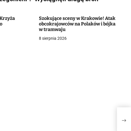
 Krzyża
Szokujące sceny w Krakowie! Atak
wo
obcokrajowców na Polaków i bójka
w tramwaju
8 sierpnia 2026
Oglą
bazy
"Wyc