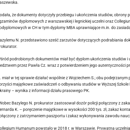
aszewska.
odała, że dokumenty dotyczyły przebiegu i ukończenia studiów, obrony prac
gzaminów dyplomowych z warszawskiej i legnickiej uczelni oraz Colle
odyplomowych w CH w tym dyplomy MBA uprawniające m.in. do zasiada
azylemu N. przedstawiono sześć zarzutów dotyczących podrabiania do
rokurator.
śród podrobionych dokumentów miał być dyplom ukończenia studiów i uzys
ledztwem przez Pawła Cz. wraz z potwierdzeniem jego autentyczności pr
. miał w tej sprawie działać wspólnie z Wojciechem S.; obu podejrzanym
orzyści majątkowe zaświadczeń o odbywaniu studiów w Wyższej Szkole M
krainy – wynika z informacji działu prasowego PK.
Wobec Bazylego N. prokurator zastosował dozór policji połączony z z
ernarda K. – poręczenie majątkowe w wysokości 200 tys. zł, zakaz kon
ołączony z zatrzymaniem paszportu i zakaz wykonywania zawodu naucz
ollegium Humanum powstało w 2018 r. w Warszawie. Prywatna uczelnia 