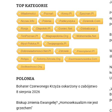
J
TOP KATEGORIE
P
Wiadomości
Poznań
Kresy.pl
Epoznan.pl
e
Nczas.info
Polonia
Publicystyka
Dziennik.com
p
Rosja
Dlapolski.pl
Goniec.net
Globalizacja
B
TenPoznan.pl
Magnapolonia.org
Wolnemedia.net
p
Mysl-Polska.pl
Twojapogoda.pl
W
Dobrewiadomosci.net.pl
Zdrowie
Prisonplanet.pl
ś
Religia
Sekrety-Zdrowia.org
Gazetawarszawska.com
N
Stolikwolnosci.org
k
U
POLONIA
Bohater Czerwonego Krzyża oskarżony o zabójstwo
„
8 sierpnia 2026
B
p
Biskup zmienia Ewangelię? „Homoseksualizm nie jest
grzechem”
C