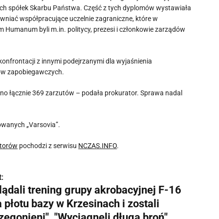
h spółek Skarbu Państwa. Część z tych dyplomów wystawiała
wniać współpracujące uczelnie zagraniczne, które w
 Humanum byli m.in. politycy, prezesi i członkowie zarządów
nfrontacji z innymi podejrzanymi dla wyjaśnienia
ków zapobiegawczych.
no łącznie 369 zarzutów – podała prokurator. Sprawa nadal
sowanych „Varsovia”.
ktorów
pochodzi z serwisu
NCZAS.INFO
.
:
lądali trening grupy akrobacyjnej F-16
 płotu bazy w Krzesinach i zostali
zegonieni". "Wyciągnęli długą broń"