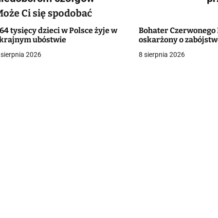
Może Ci się spodobać
64 tysięcy dzieci w Polsce żyje w
Bohater Czerwonego
g
krajnym ubóstwie
oskarżony o zabójst
a
 sierpnia 2026
8 sierpnia 2026
c
a
w
p
s
u