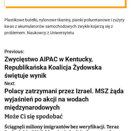
Naukowcy
Plastikowe butelki, nylonowe tkaniny, pianki poliuretanowe i zużyty
mówią o
kwas z akumulatorów samochodowych zwykle kojarzą się z
problemem. Naukowcy z Uniwersytetu
przełomie
Previous:
N
Zwycięstwo AIPAC w Kentucky,
a
Republikańska Koalicja Żydowska
w
świętuje wynik
Next:
i
Polacy zatrzymani przez Izrael. MSZ żąda
g
wyjaśnień po akcji na wodach
międzynarodowych
a
Może Ci się spodobać
c
Ściągnęli miliony imigrantów bez weryfikacji. Teraz