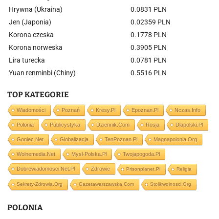
Hrywna (Ukraina)
0.0831 PLN
Jen (Japonia)
0.02359 PLN
Korona czeska
0.1778 PLN
Korona norweska
0.3905 PLN
Lira turecka
0.0781 PLN
Yuan renminbi (Chiny)
0.5516 PLN
TOP KATEGORIE
Wiadomości
Poznań
Kresy.pl
Epoznan.pl
Nczas.info
Polonia
Publicystyka
Dziennik.com
Rosja
Dlapolski.pl
Goniec.net
Globalizacja
TenPoznan.pl
Magnapolonia.org
Wolnemedia.net
Mysl-Polska.pl
Twojapogoda.pl
Dobrewiadomosci.net.pl
Zdrowie
Prisonplanet.pl
Religia
Sekrety-Zdrowia.org
Gazetawarszawska.com
Stolikwolnosci.org
POLONIA