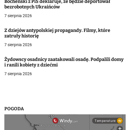
j
Bocheński z PiS deklaruje, że będzie deportował
bezrobotnych Ukraińców
a
7 sierpnia 2026
w
Z dziejów antypolskiej propagandy. Filmy, które
p
zatruły historię
i
7 sierpnia 2026
s
Żydowscy osadnicy zaatakowali osadę. Podpalili domy
u
i ranili kobiety z dziećmi
7 sierpnia 2026
POGODA