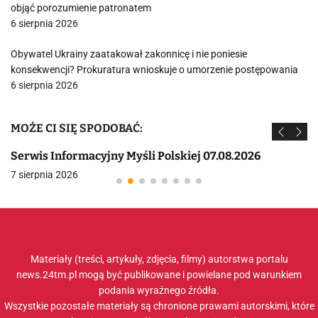
objąć porozumienie patronatem
6 sierpnia 2026
Obywatel Ukrainy zaatakował zakonnicę i nie poniesie
konsekwencji? Prokuratura wnioskuje o umorzenie postępowania
6 sierpnia 2026
MOŻE CI SIĘ SPODOBAĆ:
Serwis Informacyjny Myśli Polskiej 07.08.2026
7 sierpnia 2026
Materiały (treści, artykuły, zdjęcia, filmy) autorstwa portalu
news.24tm.pl mogą być publikowane i powielane pod warunkiem
podania wyraźnego źródła.
Wszystkie pozostałe materiały są chronione prawami autorskimi, które