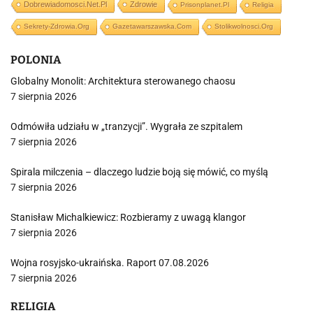
Dobrewiadomosci.net.pl
Zdrowie
Prisonplanet.pl
Religia
Sekrety-Zdrowia.org
Gazetawarszawska.com
Stolikwolnosci.org
POLONIA
Globalny Monolit: Architektura sterowanego chaosu
7 sierpnia 2026
Odmówiła udziału w „tranzycji”. Wygrała ze szpitalem
7 sierpnia 2026
Spirala milczenia – dlaczego ludzie boją się mówić, co myślą
7 sierpnia 2026
Stanisław Michalkiewicz: Rozbieramy z uwagą klangor
7 sierpnia 2026
Wojna rosyjsko-ukraińska. Raport 07.08.2026
7 sierpnia 2026
RELIGIA