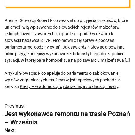
wpisów
Premier Słowacji Robert Fico wezwał do przyjęcia przepisów, które
zagranicznych
uniemożliwią wpisywanie do słowackich rejestrów małżeństw
jednopłciowych zawartych za granicą — podał w czwartek
małżeństw
słowacki nadawca STVR. Fico mówił o tej sprawie podczas
parlamentarnej godziny pytań. Jak stwierdził, Słowacja powinna
pilnie przyjąć przepisy wykonawcze do konstytucji, aby zapobiec
jednopłciowych
sytuacji, w której para homoseksualna po zawarciu małżeństwa […]
Artykuł
Słowacja: Fico apeluje do parlamentu o zablokowanie
wpisów zagranicznych małżeństw jednopłciowych
pochodzi z
serwisu
Kresy – wiadomości, wydarzenia, aktualności, newsy
.
Previous:
N
Jest wykonawca remontu na trasie Poznań
a
– Września
w
Next: