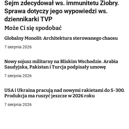
Sejm zdecydował ws. immunitetu Ziobry.
i
Sprawa dotyczy jego wypowiedzi ws.
g
dziennikarki TVP
a
Może Ci się spodobać
c
Globalny Monolit: Architektura sterowanego chaosu
7 sierpnia 2026
j
a
Nowy sojusz militarny na Bliskim Wschodzie. Arabia
Saudyjska, Pakistan i Turcja podpisały umowę
w
7 sierpnia 2026
p
USA i Ukraina pracują nad nowymi rakietami do S-300.
i
Produkcja ma ruszyć jeszcze w 2026 roku
s
7 sierpnia 2026
u