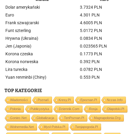
Dolar amerykański
3.7324 PLN
Euro
4.301 PLN
Frank szwajcarski
4.6005 PLN
Funt szterling
5.0172 PLN
Hrywna (Ukraina)
0.0834 PLN
Jen (Japonia)
0.023565 PLN
Korona czeska
0.1773 PLN
Korona norweska
0.392 PLN
Lira turecka
0.0782 PLN
Yuan renminbi (Chiny)
0.553 PLN
TOP KATEGORIE
Wiadomości
Poznań
Kresy.pl
Epoznan.pl
Nczas.info
Polonia
Publicystyka
Dziennik.com
Rosja
Dlapolski.pl
Goniec.net
Globalizacja
TenPoznan.pl
Magnapolonia.org
Wolnemedia.net
Mysl-Polska.pl
Twojapogoda.pl