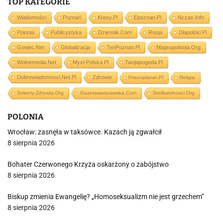
TOP KATEGORIE
Wiadomości
Poznań
Kresy.pl
Epoznan.pl
Nczas.info
Polonia
Publicystyka
Dziennik.com
Rosja
Dlapolski.pl
Goniec.net
Globalizacja
TenPoznan.pl
Magnapolonia.org
Wolnemedia.net
Mysl-Polska.pl
Twojapogoda.pl
Dobrewiadomosci.net.pl
Zdrowie
Prisonplanet.pl
Religia
Sekrety-Zdrowia.org
Gazetawarszawska.com
Stolikwolnosci.org
POLONIA
Wrocław: zasnęła w taksówce. Kazach ją zgwałcił
8 sierpnia 2026
Bohater Czerwonego Krzyża oskarżony o zabójstwo
8 sierpnia 2026
Biskup zmienia Ewangelię? „Homoseksualizm nie jest grzechem”
8 sierpnia 2026