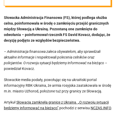
rozwoju
Słowacka Administracja Finansowa (FS), której podlega służba
sytuacji
celna, poinformowała w środę o zamknięciu przejść granicznych
między Słowacją a Ukrainą. Pozostaną one zamknięte do
będziemy
odwołania – poinformował rzecznik FS David Kovacz, dodając, że
decyzję podjęto ze względów bezpieczeństwa.
informować na
– Administracja finansowa zaleca obywatelom, aby sprawdzali
aktualne informacje i respektowali polecenia celników oraz
bieżąco”
policjantów. O rozwoju sytuacji będziemy informować na bieżąco –
powiedział Kovacz.
Słowackie media podały, powołując się na ukraiński portal
informacyjny RBK-Ukraina, że armia rosyjska zaatakowała w środę
m.in. miasto Użhorod, położone tuż przy granicy ze Słowacją.
Artykuł
Słowacja zamknęła granicę z Ukrainą. „O rozwoju sytuacji
będziemy informować na bieżąco”
pochodzi z serwisu
NCZAS.INFO
.