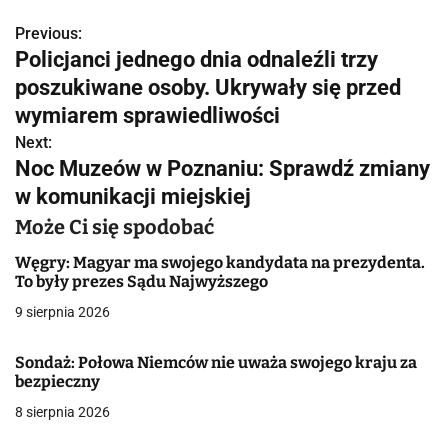
Previous:
N
Policjanci jednego dnia odnaleźli trzy
a
poszukiwane osoby. Ukrywały się przed
w
wymiarem sprawiedliwości
Next:
i
Noc Muzeów w Poznaniu: Sprawdź zmiany
g
w komunikacji miejskiej
a
Może Ci się spodobać
c
Węgry: Magyar ma swojego kandydata na prezydenta.
To były prezes Sądu Najwyższego
j
9 sierpnia 2026
a
Sondaż: Połowa Niemców nie uważa swojego kraju za
w
bezpieczny
8 sierpnia 2026
p