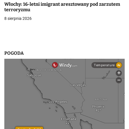
i
Włochy: 16-letni imigrant aresztowany pod zarzutem
terroryzmu
s
8 sierpnia 2026
u
POGODA