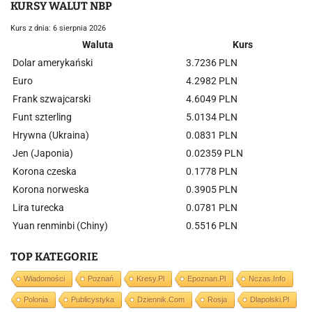
KURSY WALUT NBP
Kurs z dnia: 6 sierpnia 2026
Waluta
Kurs
Dolar amerykański
3.7236 PLN
Euro
4.2982 PLN
Frank szwajcarski
4.6049 PLN
Funt szterling
5.0134 PLN
Hrywna (Ukraina)
0.0831 PLN
Jen (Japonia)
0.02359 PLN
Korona czeska
0.1778 PLN
Korona norweska
0.3905 PLN
Lira turecka
0.0781 PLN
Yuan renminbi (Chiny)
0.5516 PLN
TOP KATEGORIE
Wiadomości
Poznań
Kresy.pl
Epoznan.pl
Nczas.info
Polonia
Publicystyka
Dziennik.com
Rosja
Dlapolski.pl