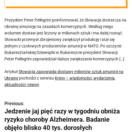
amunicji na
Prezydent Peter Pellegrini poinformował, że Słowacja dostarcza na
Ukrainę
Ukrainę amunicję na zasadach komercyjnych. Według niego
wolumen dostaw jest liczony w milionach sztuk i ma dalej rosnąć.
Słowacki przemysł zbrojeniowy zwiększył produkcję i stał się
jednym z czołowych producentów amunicji w NATO. Po szczycie
Bukaresztańskiej Dziewiątki w Bukareszcie prezydent Słowacji
Peter Pellegrini zapowiedział dalsze zwiększanie komercyjnych […]
Artykuł
Słowacja zapowiada dostawy milionów sztuk amunicji na
Ukrainę
pochodzi z serwisu
Kresy – wiadomości, wydarzenia,
aktualności, newsy
.
Previous:
N
Jedzenie jaj pięć razy w tygodniu obniża
a
ryzyko choroby Alzheimera. Badanie
w
objęło blisko 40 tys. dorosłych