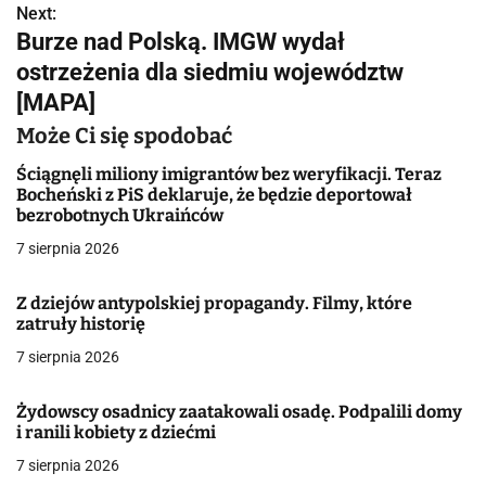
Next:
i
Burze nad Polską. IMGW wydał
g
ostrzeżenia dla siedmiu województw
[MAPA]
a
Może Ci się spodobać
c
Ściągnęli miliony imigrantów bez weryfikacji. Teraz
j
Bocheński z PiS deklaruje, że będzie deportował
bezrobotnych Ukraińców
a
7 sierpnia 2026
w
Z dziejów antypolskiej propagandy. Filmy, które
p
zatruły historię
i
7 sierpnia 2026
s
Żydowscy osadnicy zaatakowali osadę. Podpalili domy
u
i ranili kobiety z dziećmi
7 sierpnia 2026