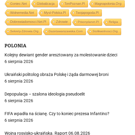
Goniec.net
Globalizacja
TenPoznan.pl
Magnapolonia.org
Wolnemedia.net
Mysl-Polska.pl
Twojapogoda.pl
Dobrewiadomosci.net.pl
Zdrowie
Prisonplanet.pl
Religia
Sekrety-Zdrowia.org
Gazetawarszawska.com
Stolikwolnosci.org
POLONIA
Kolejny dewiant gender aresztowany za molestowanie dzieci
6 sierpnia 2026
Ukraiński politolog obraża Polskę i żąda darmowej broni
6 sierpnia 2026
Depopulacja – szalona ideologia pseudoelit
6 sierpnia 2026
FIFA wpadła na ścianę. Czy to koniec prezesa Infantino?
6 sierpnia 2026
Wojna rosyjsko-ukraińska. Raport 06.08.2026