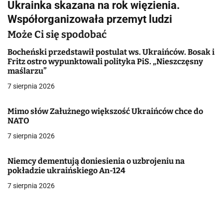
Ukrainka skazana na rok więzienia.
i
Współorganizowała przemyt ludzi
g
Może Ci się spodobać
a
Bocheński przedstawił postulat ws. Ukraińców. Bosak i
Fritz ostro wypunktowali polityka PiS. „Nieszczęsny
c
maślarzu”
j
7 sierpnia 2026
a
Mimo słów Załużnego większość Ukraińców chce do
NATO
w
7 sierpnia 2026
p
i
Niemcy dementują doniesienia o uzbrojeniu na
pokładzie ukraińskiego An-124
s
7 sierpnia 2026
u