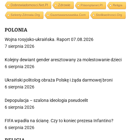
Dobrewiadomosci.net.pl
Zdrowie
Prisonplanet.pl
Religia
Sekrety-Zdrowia.org
Gazetawarszawska.com
Stolikwolnosci.org
POLONIA
Wojna rosyjsko-ukraińska. Raport 07.08.2026
7 sierpnia 2026
Kolejny dewiant gender aresztowany za molestowanie dzieci
6 sierpnia 2026
Ukraiński politolog obraża Polskę i żąda darmowej broni
6 sierpnia 2026
Depopulacja – szalona ideologia pseudoelit
6 sierpnia 2026
FIFA wpadła na ścianę. Czy to koniec prezesa Infantino?
6 sierpnia 2026