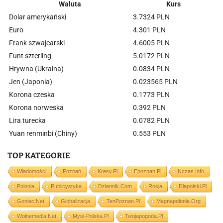
Waluta
Kurs
Dolar amerykański
3.7324 PLN
Euro
4.301 PLN
Frank szwajcarski
4.6005 PLN
Funt szterling
5.0172 PLN
Hrywna (Ukraina)
0.0834 PLN
Jen (Japonia)
0.023565 PLN
Korona czeska
0.1773 PLN
Korona norweska
0.392 PLN
Lira turecka
0.0782 PLN
Yuan renminbi (Chiny)
0.553 PLN
TOP KATEGORIE
Wiadomości
Poznań
Kresy.pl
Epoznan.pl
Nczas.info
Polonia
Publicystyka
Dziennik.com
Rosja
Dlapolski.pl
Goniec.net
Globalizacja
TenPoznan.pl
Magnapolonia.org
Wolnemedia.net
Mysl-Polska.pl
Twojapogoda.pl