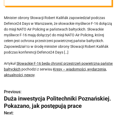
państw
Minister obrony Słowacji Robert Kaliňák zapowiedział podczas
bałtyckich
Defence24 Days w Warszawie, że słowackie myśliwce F-16 dołączą
do misji NATO Air Policing w państwach bałtyckich. Słowackie
myśliwce F-16 mają dołączyć do misji NATO Air Policing, której
celem jest ochrona przestrzeni powietrznej państw bałtyckich.
Zapowiedział to w środę minister obrony Słowacji Robert Kaliňák
podczas konferencji Defence24 Days […]
Artykuł
Słowackie F-16 będą chronić przestrzeń powietrzną państw
bałtyckich
pochodzi z serwisu
Kresy – wiadomości, wydarzenia,
aktualności, newsy
.
Previous:
N
Duża inwestycja Politechniki Poznańskiej.
a
Pokazano, jak postępują prace
w
Next: