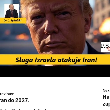
Next
N
revious:
Na
Iran do 2027.
a
za