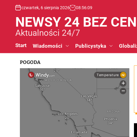
S
czwartek, 6 sierpnia 2026
08
:
56
:
10
k
i
NEWSY 24 BEZ CE
p
t
Aktualności 24/7
o
c
Start
Wiadomości
Publicystyka
Globali
o
n
POGODA
t
e
n
t