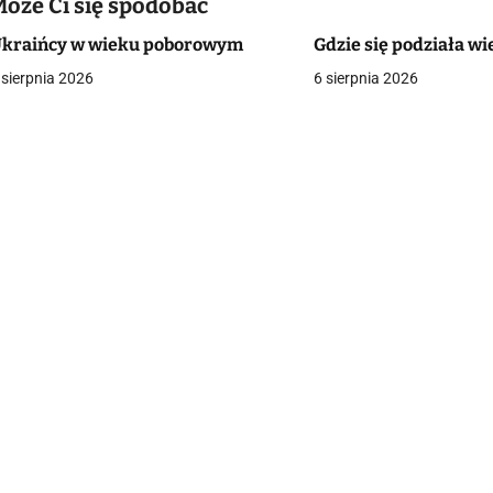
w
Może Ci się spodobać
kraińcy w wieku poborowym
Gdzie się podziała wi
 sierpnia 2026
6 sierpnia 2026
g
a
c
a
w
p
s
u