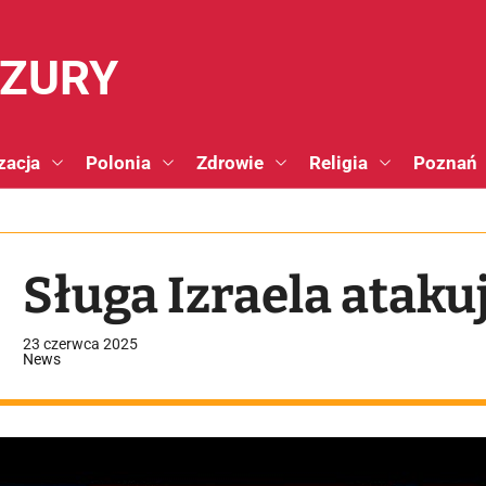
NZURY
zacja
Polonia
Zdrowie
Religia
Poznań
Sługa Izraela atakuj
23 czerwca 2025
News