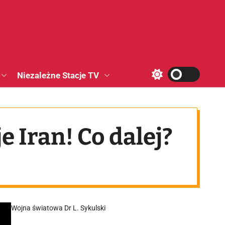
Niezależne Stacje TV
S
w
i
t
c
h
e Iran! Co dalej?
c
o
l
o
r
m
o
d
e
Wojna światowa Dr L. Sykulski