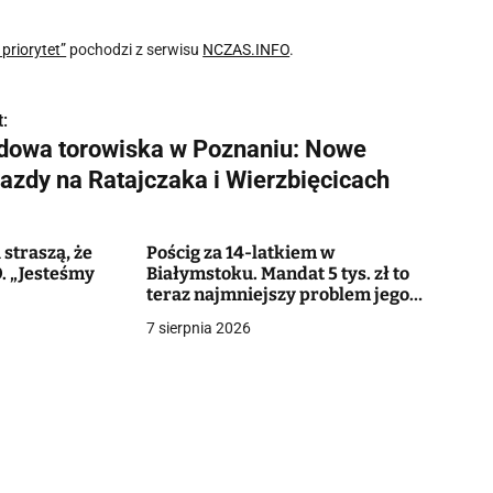
priorytet”
pochodzi z serwisu
NCZAS.INFO
.
:
dowa torowiska w Poznaniu: Nowe
jazdy na Ratajczaka i Wierzbięcicach
straszą, że
Pościg za 14-latkiem w
. „Jesteśmy
Białymstoku. Mandat 5 tys. zł to
teraz najmniejszy problem jego
matki
7 sierpnia 2026