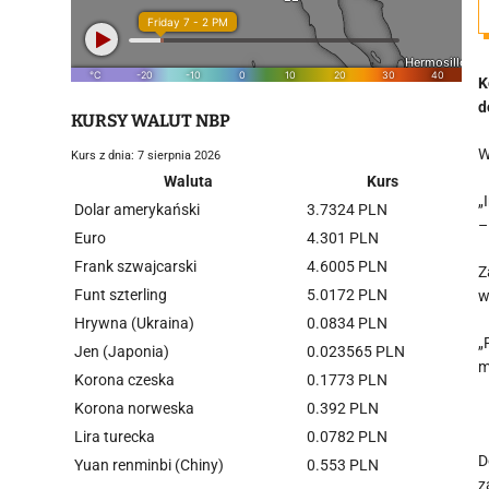
K
d
KURSY WALUT NBP
W
Kurs z dnia: 7 sierpnia 2026
Waluta
Kurs
„
Dolar amerykański
3.7324 PLN
–
Euro
4.301 PLN
Frank szwajcarski
4.6005 PLN
Z
Funt szterling
5.0172 PLN
w
Hrywna (Ukraina)
0.0834 PLN
„
Jen (Japonia)
0.023565 PLN
m
Korona czeska
0.1773 PLN
Korona norweska
0.392 PLN
Lira turecka
0.0782 PLN
D
Yuan renminbi (Chiny)
0.553 PLN
z