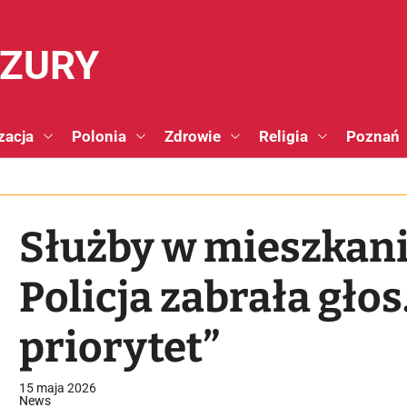
NZURY
zacja
Polonia
Zdrowie
Religia
Poznań
Służby w mieszkani
Policja zabrała gło
priorytet”
15 maja 2026
News