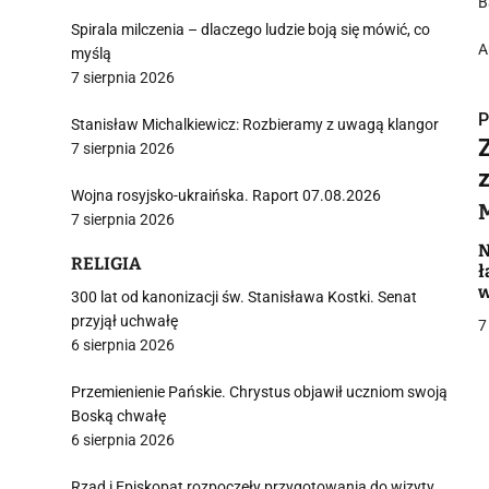
B
Spirala milczenia – dlaczego ludzie boją się mówić, co
A
myślą
7 sierpnia 2026
P
Stanisław Michalkiewicz: Rozbieramy z uwagą klangor
7 sierpnia 2026
Wojna rosyjsko-ukraińska. Raport 07.08.2026
7 sierpnia 2026
i
N
RELIGIA
ł
w
300 lat od kanonizacji św. Stanisława Kostki. Senat
przyjął uchwałę
7
6 sierpnia 2026
Przemienienie Pańskie. Chrystus objawił uczniom swoją
j
Boską chwałę
6 sierpnia 2026
Rząd i Episkopat rozpoczęły przygotowania do wizyty