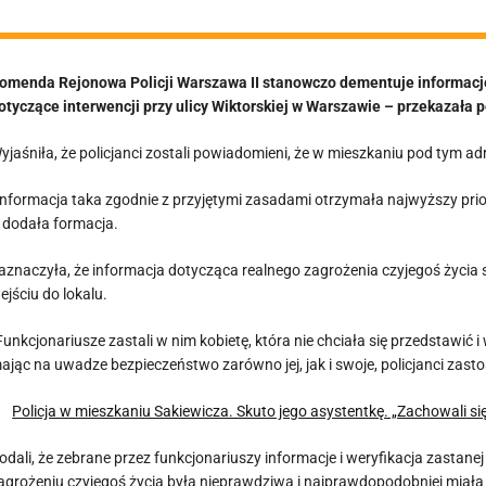
omenda Rejonowa Policji Warszawa II stanowczo dementuje informacje 
otyczące interwencji przy ulicy Wiktorskiej w Warszawie – przekazała p
yjaśniła, że policjanci zostali powiadomieni, że w mieszkaniu pod tym ad
Informacja taka zgodnie z przyjętymi zasadami otrzymała najwyższy priory
 dodała formacja.
aznaczyła, że informacja dotycząca realnego zagrożenia czyjegoś życia s
ejściu do lokalu.
Funkcjonariusze zastali w nim kobietę, która nie chciała się przedstawić 
ając na uwadze bezpieczeństwo zarówno jej, jak i swoje, policjanci zastos
Policja w mieszkaniu Sakiewicza. Skuto jego asystentkę. „Zachowali się
odali, że zebrane przez funkcjonariuszy informacje i weryfikacja zastane
agrożeniu czyjegoś życia była nieprawdziwa i najprawdopodobniej miała 