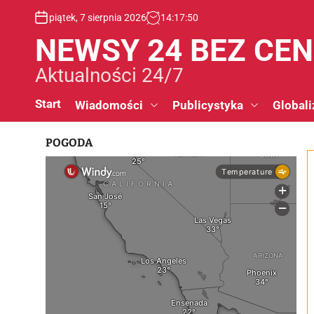
S
piątek, 7 sierpnia 2026
14
:
17
:
51
k
i
NEWSY 24 BEZ CE
p
t
Aktualności 24/7
o
c
Start
Wiadomości
Publicystyka
Globali
o
n
POGODA
t
e
n
t