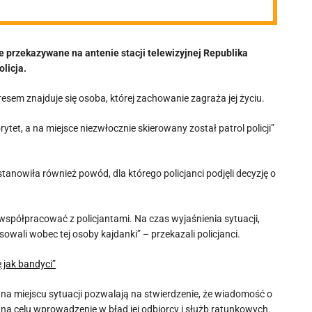
przekazywane na antenie stacji telewizyjnej Republika
olicja.
resem znajduje się osoba, której zachowanie zagraża jej życiu.
tet, a na miejsce niezwłocznie skierowany został patrol policji”
tanowiła również powód, dla którego policjanci podjęli decyzję o
i współpracować z policjantami. Na czas wyjaśnienia sytuacji,
owali wobec tej osoby kajdanki” – przekazali policjanci.
 jak bandyci”
j na miejscu sytuacji pozwalają na stwierdzenie, że wiadomość o
na celu wprowadzenie w błąd jej odbiorcy i służb ratunkowych.