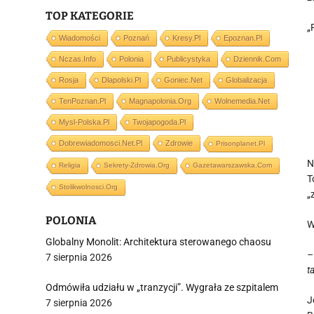
TOP KATEGORIE
„
Wiadomości
Poznań
Kresy.pl
Epoznan.pl
Nczas.info
Polonia
Publicystyka
Dziennik.com
Rosja
Dlapolski.pl
Goniec.net
Globalizacja
TenPoznan.pl
Magnapolonia.org
Wolnemedia.net
Mysl-Polska.pl
Twojapogoda.pl
Dobrewiadomosci.net.pl
Zdrowie
Prisonplanet.pl
N
Religia
Sekrety-Zdrowia.org
Gazetawarszawska.com
T
Stolikwolnosci.org
„
POLONIA
W
Globalny Monolit: Architektura sterowanego chaosu
–
7 sierpnia 2026
t
Odmówiła udziału w „tranzycji”. Wygrała ze szpitalem
J
7 sierpnia 2026