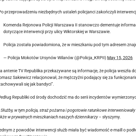
Po przeprowadzeniu niezbędnych ustaleń policjanci zakończyli interwencję
Komenda Rejonowa Policji Warszawa II stanowczo dementuje informacje
dotyczące interwencji przy ulicy Wiktorskiej w Warszawie.
Policja została powiadomiona, że w mieszkaniu pod tym adresem znajd
— Policja Mokotów Ursynów Wilanów (@Policja_KRPII)
May 15, 2026
a antenie TV Republika przekazywane są informacje, że policja weszła do 
omasz Sakiewicz relacjonował, że mężczyźni podający się za funkcjonariu
zachowywali się jak bandyci”.
edług Republiki od środy dochodzić ma do serii incydentów wymierzonyc
 Służby, w tym policja, straż pożarna i pogotowie ratunkowe interweniowały 
akże w prywatnych mieszkaniach naszych dziennikarzy –
słyszymy.
ednym z powodów interwencji służb miała być wiadomość e-maill o podł