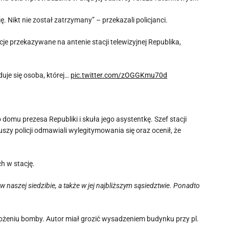
. Nikt nie został zatrzymany” – przekazali policjanci.
 przekazywane na antenie stacji telewizyjnej Republika,
uje się osoba, której…
pic.twitter.com/zOGGKmu70d
domu prezesa Republiki i skuła jego asystentkę. Szef stacji
szy policji odmawiali wylegitymowania się oraz ocenił, że
h w stację.
w naszej siedzibie, a także w jej najbliższym sąsiedztwie. Ponadto
ożeniu bomby. Autor miał grozić wysadzeniem budynku przy pl.