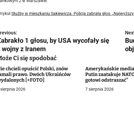
ankowym 2 w Warszawie.
rtykuł
Służby w mieszkaniu Sakiewicza. Policja zabrała głos. „Najwyższy 
revious:
Next
N
Zabrakło 1 głosu, by USA wycofały się
Bu
a
z wojny z Iranem
ob
w
Może Ci się spodobać
ie chcieli opuścić Polski, znów
Amerykańskie media 
amali prawo. Dwóch Ukraińców
Putin zaatakuje NATO
g
ydalonych [+FOTO]
gotowi odstraszać”
 sierpnia 2026
7 sierpnia 2026
a
c
a