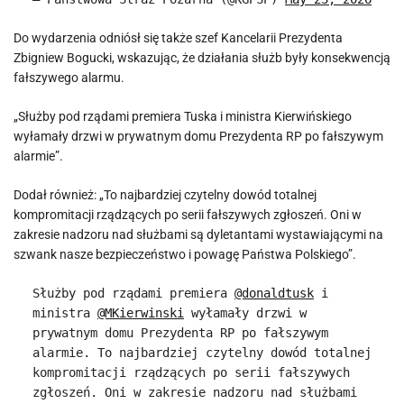
Do wydarzenia odniósł się także szef Kancelarii Prezydenta
Zbigniew Bogucki, wskazując, że działania służb były konsekwencją
fałszywego alarmu.
„Służby pod rządami premiera Tuska i ministra Kierwińskiego
wyłamały drzwi w prywatnym domu Prezydenta RP po fałszywym
alarmie”.
Dodał również: „To najbardziej czytelny dowód totalnej
kompromitacji rządzących po serii fałszywych zgłoszeń. Oni w
zakresie nadzoru nad służbami są dyletantami wystawiającymi na
szwank nasze bezpieczeństwo i powagę Państwa Polskiego”.
Służby pod rządami premiera
@donaldtusk
i
ministra
@MKierwinski
wyłamały drzwi w
prywatnym domu Prezydenta RP po fałszywym
alarmie. To najbardziej czytelny dowód totalnej
kompromitacji rządzących po serii fałszywych
zgłoszeń. Oni w zakresie nadzoru nad służbami