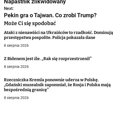
Napastnik zlikwidowany
w
Next:
Pekin gra o Tajwan. Co zrobi Trump?
i
Może Ci się spodobać
g
Ataki z nienawiści na Ukraińców to rzadkość. Dominują
a
przestępstwa pospolite. Policja pokazała dane
8 sierpnia 2026
c
j
Z Bidenem jest źle. „Rak się rozprzestrzenił”
a
8 sierpnia 2026
w
Rzeczniczka Kremla ponownie uderza w Polskę.
„Gdański muzealnik zapomniał, że Rosja i Polska mają
p
bezpośrednią granicę”
i
8 sierpnia 2026
s