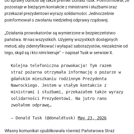
Do sprawy odniósł się także premier Donald Tusk. Poinformował, że
pozostaje w bieżącym kontakcie z ministrami i służbami oraz
przekazał prezydentowi wyrazy solidarności. Jednocześnie
poinformował o zwołaniu niedzielnej odprawy rządowej.
„Działania prowokatorów są wymierzone w bezpieczeństwo
państwa. W nas wszystkich. Użyjemy wszystkich dostępnych
metod, aby zidentyfikować i wyłapać sabotażystów, niezależnie od
tego, skąd są i kto nimi kieruje” – napisał Tusk w serwisie X.
Kolejna telefoniczna prowokacja! Tym razem
straż pożarna otrzymała informację o pożarze w
gdańskim mieszkaniu rodzinnym Prezydenta
Nawrockiego. Jestem w stałym kontakcie z
ministrami i służbami, przekazałem także wyrazy
solidarności Prezydentowi. Na jutro rano
zwołałem odprawę…
— Donald Tusk (@donaldtusk)
May 23, 2026
Własny komunikat opublikowała również Państwowa Straż