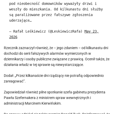
pod nieobecność domowników wyważyły drzwi i
weszły do mieszkania. Od kilkunastu dni służby
są paraliżowane przez fałszywe zgłoszenia
uderzające…
— Rafał Leśkiewicz (@LeskiewiczRafa)
May 23,
2026
Rzecznik zaznaczył również, że – jego zdaniem – od kilkunastu dni
dochodzi do serii fałszywych alarmów wymierzonych w
dziennikarzy i osoby publiczne związane z prawicą. Ocenił także, że
działania władz w tej sprawie są niewystarczające.
Dodał: „Przez kilkanaście dni rządzący nie potrafią odpowiednio
zareagować”.
Zapowiedział również pilne spotkanie szefa gabinetu prezydenta
Pawła Szefernakera z ministrem spraw wewnętrznych i
administracji Marcinem Kierwińskim.