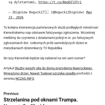
są dyletantami…
https://t.co/BpoDIlXTri
— Zbigniew Bogucki🇵🇱 (@BoguckiZbigniew)
May
23, 2026
To kolejna interwencja państwowych służb podległych ministrowi
Kierwińskiemu nap odstawie fałszywego zgłoszenia. Wcześniej
mieliśmy do czynienia z działaniami policji m.in. po fałszywych
zgłoszeniach dot. rzekomych prób samobójczych dzieci w
mieszkaniach dziennikarzy TV Republika.
Ile razy Kierwiński będzie się nabierał na ten sam numer?
Artykuł
Służby weszły siłą do domu prezydenta Nawrockiego.
Wyważono drzwi. Nawet Tuskowi szczęka opadła
pochodzi z
serwisu
NCZAS.INFO
.
Previous:
N
Strzelanina pod oknami Trumpa.
a