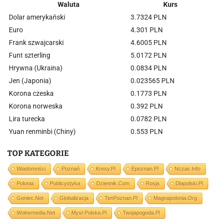
Waluta
Kurs
Dolar amerykański
3.7324 PLN
Euro
4.301 PLN
Frank szwajcarski
4.6005 PLN
Funt szterling
5.0172 PLN
Hrywna (Ukraina)
0.0834 PLN
Jen (Japonia)
0.023565 PLN
Korona czeska
0.1773 PLN
Korona norweska
0.392 PLN
Lira turecka
0.0782 PLN
Yuan renminbi (Chiny)
0.553 PLN
TOP KATEGORIE
Wiadomości
Poznań
Kresy.pl
Epoznan.pl
Nczas.info
Polonia
Publicystyka
Dziennik.com
Rosja
Dlapolski.pl
Goniec.net
Globalizacja
TenPoznan.pl
Magnapolonia.org
Wolnemedia.net
Mysl-Polska.pl
Twojapogoda.pl