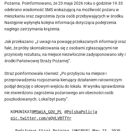
Pożarna. Poinformowano, że 23 maja 2026 roku o godzinie 19.33
odebrano wiadomość SMS wskazującą na możliwość pożaru w
mieszkaniu oraz zagrożenia życia osób przebywających w środku.
Następnie wpłynęła kolejna informacja dotycząca podejrzenia
nagłego zatrzymania krążenia.
Jak przekazano: „z uwagi na powagę przekazanych informacji oraz
fakt, że próby skontaktowania się z osobami zgłaszającymi nie
przyniosły rezultatu, na miejsce niezwłocznie zadysponowano siły i
środki Państwowej Straży Pożarnej”.
Straż poinformowała również: „Po przybyciu na miejsce i
przeprowadzeniu rozpoznania kierujący działaniem ratowniczym
podjął decyzję o siłowym wejściu do lokalu. W wyniku sprawdzenia
nie stwierdzono zagrożenia pożarowego ani obecności osób
poszkodowanych. Lokal był pusty”.
KOMUNIKAT
@MSWiA_GOV_PL
@PolskaPolicja
pic.twitter.com/gQVLVBTTYr
— Państwowa Straż Pożarna (@KGPSP)
May 23, 2026