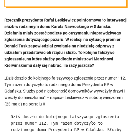
Wyważono
Rzecznik prezydenta Rafał Leśkiewicz poinformował o interwencji
drzwi. Nawet
służb w rodzinnym domu Karola Nawrockiego w Gdańsku.
Działania miały zostać podjęte po otrzymaniu nieprawdziwego
Tuskowi
zgłoszenia dotyczącego pożaru. W reakcji na sytuację premier
Donald Tusk zapowiedział zwołanie na niedzielę odprawy z
udziałem przedstawicieli rządu i służb. To kolejne fałszywe
szczęka opadła
zgłoszenie, na które służby podległe ministrowi Marcinowi
Kierwińskiemu dały się nabrać. Ile razy jeszcze?
„Dziś doszło do kolejnego fałszywego zgłoszenia przez numer 112.
Tym razem dotyczyło to rodzinnego domu Prezydenta RP w
Gdańsku. Służby pod nieobecność domowników wyważyły drzwi i
weszły do mieszkania” – napisał Leśkiewicz w sobotę wieczorem
(23 maja) na portalu X.
Dziś doszło do kolejnego fałszywego zgłoszenia
przez numer 112. Tym razem dotyczyło to
rodzinnego domu Prezydenta RP w Gdańsku. Służby