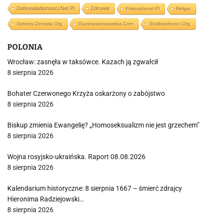
Dobrewiadomosci.net.pl
Zdrowie
Prisonplanet.pl
Religia
Sekrety-Zdrowia.org
Gazetawarszawska.com
Stolikwolnosci.org
POLONIA
Wrocław: zasnęła w taksówce. Kazach ją zgwałcił
8 sierpnia 2026
Bohater Czerwonego Krzyża oskarżony o zabójstwo
8 sierpnia 2026
Biskup zmienia Ewangelię? „Homoseksualizm nie jest grzechem”
8 sierpnia 2026
Wojna rosyjsko-ukraińska. Raport 08.08.2026
8 sierpnia 2026
Kalendarium historyczne: 8 sierpnia 1667 – śmierć zdrajcy
Hieronima Radziejowski…
8 sierpnia 2026