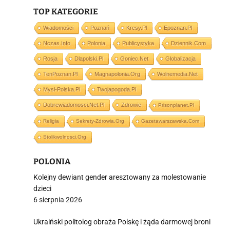
TOP KATEGORIE
i
Wiadomości
Poznań
Kresy.pl
Epoznan.pl
Nczas.info
Polonia
Publicystyka
Dziennik.com
Rosja
Dlapolski.pl
Goniec.net
Globalizacja
TenPoznan.pl
Magnapolonia.org
Wolnemedia.net
Mysl-Polska.pl
Twojapogoda.pl
Dobrewiadomosci.net.pl
Zdrowie
Prisonplanet.pl
Religia
Sekrety-Zdrowia.org
Gazetawarszawska.com
Stolikwolnosci.org
POLONIA
Kolejny dewiant gender aresztowany za molestowanie
dzieci
6 sierpnia 2026
Ukraiński politolog obraża Polskę i żąda darmowej broni