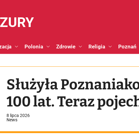
NZURY
zacja
Polonia
Zdrowie
Religia
Poznań
Służyła Poznaniak
100 lat. Teraz poj
8 lipca 2026
News