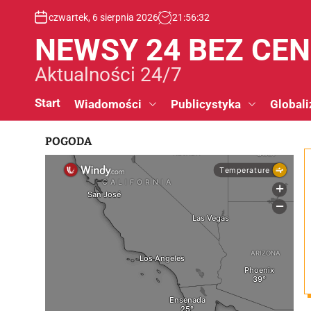
S
czwartek, 6 sierpnia 2026
21
:
56
:
33
k
i
NEWSY 24 BEZ CE
p
t
Aktualności 24/7
o
c
Start
Wiadomości
Publicystyka
Globali
o
n
POGODA
t
e
n
t