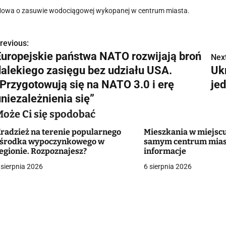
owa o zasuwie wodociągowej wykopanej w centrum miasta.
revious:
N
Europejskie państwa NATO rozwijają broń
Next
a
dalekiego zasięgu bez udziału USA.
Ukr
w
„Przygotowują się na NATO 3.0 i erę
je
uniezależnienia się”
Może Ci się spodobać
g
radzież na terenie popularnego
Mieszkania w miejscu
a
środka wypoczynkowego w
samym centrum mias
egionie. Rozpoznajesz?
informacje
c
 sierpnia 2026
6 sierpnia 2026
a
w