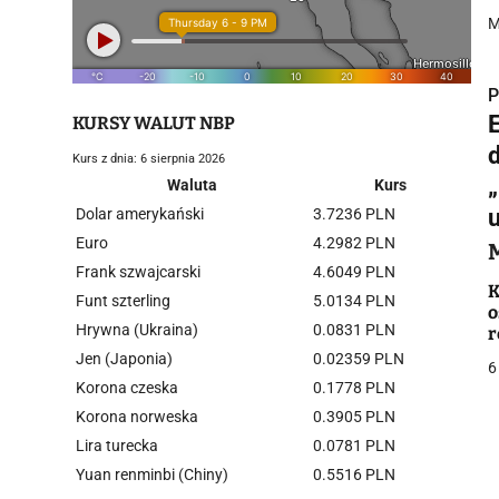
M
P
KURSY WALUT NBP
Kurs z dnia: 6 sierpnia 2026
Waluta
Kurs
Dolar amerykański
3.7236 PLN
i
Euro
4.2982 PLN
Frank szwajcarski
4.6049 PLN
K
Funt szterling
5.0134 PLN
o
Hrywna (Ukraina)
0.0831 PLN
r
Jen (Japonia)
0.02359 PLN
6
Korona czeska
0.1778 PLN
j
Korona norweska
0.3905 PLN
Lira turecka
0.0781 PLN
Yuan renminbi (Chiny)
0.5516 PLN