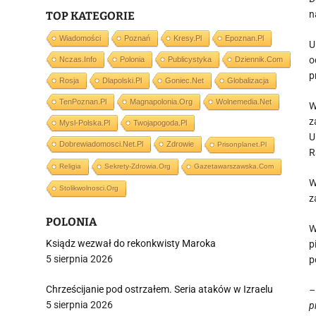
n
TOP KATEGORIE
Wiadomości
Poznań
Kresy.pl
Epoznan.pl
U
o
Nczas.info
Polonia
Publicystyka
Dziennik.com
p
Rosja
Dlapolski.pl
Goniec.net
Globalizacja
TenPoznan.pl
Magnapolonia.org
Wolnemedia.net
W
z
Mysl-Polska.pl
Twojapogoda.pl
U
Dobrewiadomosci.net.pl
Zdrowie
Prisonplanet.pl
R
Religia
Sekrety-Zdrowia.org
Gazetawarszawska.com
W
Stolikwolnosci.org
z
POLONIA
W
Ksiądz wezwał do rekonkwisty Maroka
p
5 sierpnia 2026
p
Chrześcijanie pod ostrzałem. Seria ataków w Izraelu
–
5 sierpnia 2026
p