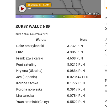
R
n
KURSY WALUT NBP
D
Kurs z dnia: 5 sierpnia 2026
„
Waluta
Kurs
(
Dolar amerykański
3.732 PLN
d
Euro
4.305 PLN
n
Frank szwajcarski
4.608 PLN
Funt szterling
5.0219 PLN
J
w
Hrywna (Ukraina)
0.0834 PLN
Jen (Japonia)
0.023647 PLN
T
Korona czeska
0.1779 PLN
k
Korona norweska
0.3917 PLN
l
Lira turecka
0.0784 PLN
P
Yuan renminbi (Chiny)
0.5529 PLN
D