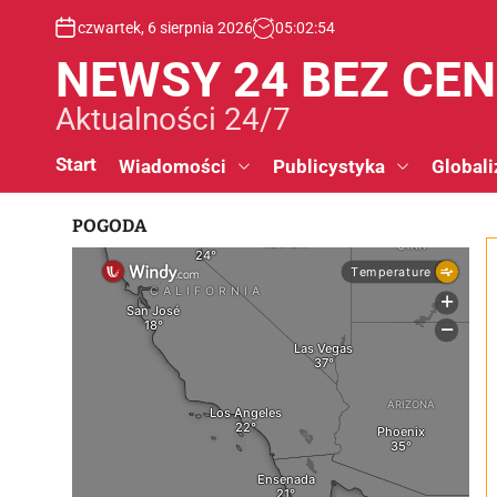
S
czwartek, 6 sierpnia 2026
05
:
02
:
55
k
i
NEWSY 24 BEZ CE
p
t
Aktualności 24/7
o
c
Start
Wiadomości
Publicystyka
Globali
o
n
POGODA
t
e
n
t