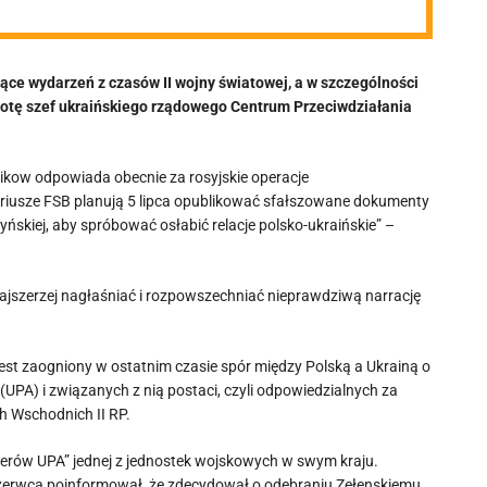
ce wydarzeń z czasów II wojny światowej, a w szczególności
obotę szef ukraińskiego rządowego Centrum Przeciwdziałania
nikow odpowiada obecnie za rosyjskie operacje
onariusze FSB planują 5 lipca opublikować sfałszowane dokumenty
yńskiej, aby spróbować osłabić relacje polsko-ukraińskie” –
 najszerzej nagłaśniać i rozpowszechniać nieprawdziwą narrację
est zaogniony w ostatnim czasie spór między Polską a Ukrainą o
(UPA) i związanych z nią postaci, czyli odpowiedzialnych za
 Wschodnich II RP.
terów UPA” jednej z jednostek wojskowych w swym kraju.
 czerwca poinformował, że zdecydował o odebraniu Zełenskiemu