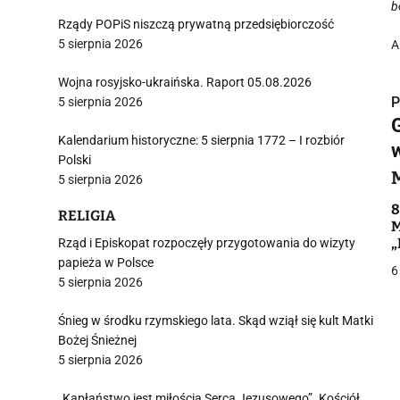
b
Rządy POPiS niszczą prywatną przedsiębiorczość
5 sierpnia 2026
A
Wojna rosyjsko-ukraińska. Raport 05.08.2026
P
5 sierpnia 2026
Kalendarium historyczne: 5 sierpnia 1772 – I rozbiór
Polski
5 sierpnia 2026
i
8
RELIGIA
M
„
Rząd i Episkopat rozpoczęły przygotowania do wizyty
papieża w Polsce
6
5 sierpnia 2026
Śnieg w środku rzymskiego lata. Skąd wziął się kult Matki
j
Bożej Śnieżnej
5 sierpnia 2026
„Kapłaństwo jest miłością Serca Jezusowego”. Kościół