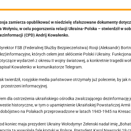
osja zamierza opublikować w niedzielę sfałszowane dokumenty dotyczą
a Wołyniu, w celu pogorszenia relacji Ukraina-Polska – stwierdził w s
ezinformacji (CPD) Andrij Kowałenko.
Dyrektor FSB (Federalnej Służby Bezpieczeństwa) Rosji (Aleksandr) Bort
dez)informacyjne, których celem jest skłócenie Polski i Ukrainy. Funkcj
otyczące wydarzeń z okresu II wojny światowej, a konkretnie tragedii woł
apisał Kowałenko w komunikatorze Telegram.
ak twierdził, rosyjskie media państwowe otrzymały już polecenie, by jak
 przestrzeni informacyjnej.
łem dla ostrzeżenia ukraińskiego ośrodka zwalczającego dezinformację j
westie historyczne, w tym o upamiętnienie Ukraińskiej Powstańczej Armii 
udobójstwo na Polakach przeprowadzone w latach 1943-1945 na Kresach
od koniec maja prezydent Ukrainy Wołodymyr Zełenski nadał imię „Boha
ecyzja ta wywołała falę krytyki w Polsce. Prezydent Karol Nawrocki 19