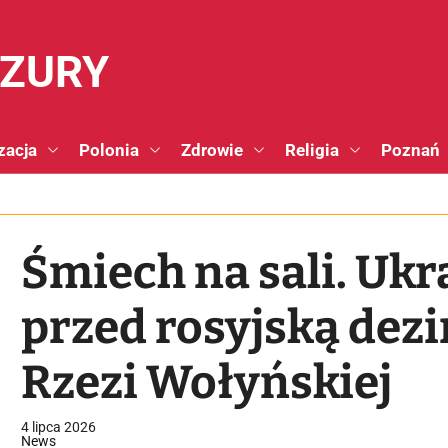
NZURY
zacja
Polonia
Zdrowie
Religia
Poznań
Śmiech na sali. Ukr
przed rosyjską dez
Rzezi Wołyńskiej
4 lipca 2026
News