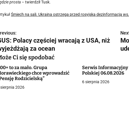
ędzie prosta
– twierdził Tusk.
rtykuł
Śmiech na sali. Ukraina ostrzega przed rosyjską dezinformacją ws.
revious:
Next
N
GUS: Polacy częściej wracają z USA, niż
Mo
a
wyjeżdżają za ocean
ude
w
Może Ci się spodobać
00+ to za mało. Grupa
Serwis Informacyjny
orawieckiego chce wprowadzić
Polskiej 06.08.2026
g
Pensję Rodzicielską”
6 sierpnia 2026
 sierpnia 2026
a
c
a