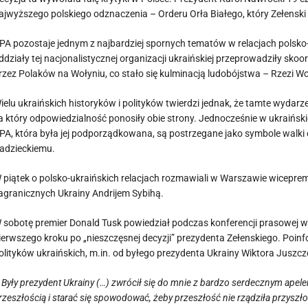
ajwyższego polskiego odznaczenia – Orderu Orła Białego, który Zełenski
PA pozostaje jednym z najbardziej spornych tematów w relacjach polsko-
ddziały tej nacjonalistycznej organizacji ukraińskiej przeprowadziły s
rzez Polaków na Wołyniu, co stało się kulminacją ludobójstwa – Rzezi Wo
ielu ukraińskich historyków i polityków twierdzi jednak, że tamte wydarze
a który odpowiedzialność ponosiły obie strony. Jednocześnie w ukraiński
PA, która była jej podporządkowana, są postrzegane jako symbole walk
adzieckiemu.
 piątek o polsko-ukraińskich relacjach rozmawiali w Warszawie wiceprem
agranicznych Ukrainy Andrijem Sybihą.
 sobotę premier Donald Tusk powiedział podczas konferencji prasowej w 
ierwszego kroku po „nieszczęsnej decyzji” prezydenta Zełenskiego. Poinf
olityków ukraińskich, m.in. od byłego prezydenta Ukrainy Wiktora Juszcz
 Były prezydent Ukrainy (…) zwrócił się do mnie z bardzo serdecznym apel
rzeszłością i starać się spowodować, żeby przeszłość nie rządziła przyszłoś