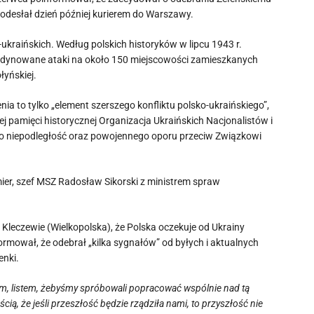
 odesłał dzień później kurierem do Warszawy.
ukraińskich. Według polskich historyków w lipcu 1943 r.
koordynowane ataki na około 150 miejscowości zamieszkanych
łyńskiej.
nia to tylko „element szerszego konfliktu polsko-ukraińskiego”,
ej pamięci historycznej Organizacja Ukraińskich Nacjonalistów i
i o niepodległość oraz powojennego oporu przeciw Związkowi
ier, szef MSZ Radosław Sikorski z ministrem spraw
Kleczewie (Wielkopolska), że Polska oczekuje od Ukrainy
ormował, że odebrał „kilka sygnałów” od byłych i aktualnych
enki.
em, listem, żebyśmy spróbowali popracować wspólnie nad tą
cią, że jeśli przeszłość będzie rządziła nami, to przyszłość nie