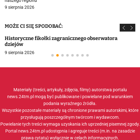
naszego regionu
9 sierpnia 2026
MOŻE CI SIĘ SPODOBAĆ:
Historyczne fikołki zagranicznego obserwatora
dziejów
9 sierpnia 2026
Materiały (treści, artykuły, zdjęcia, filmy) autorstwa portalu
news.24tm.pl mogą być publikowane i powielane pod warunkiem
podania wyraźnego źródła.
Wszystkie pozostałe materiały są chronione prawami autorskimi, które
przysługują poszczególnym twórcom i wydawcom.
Powielanie tych treści wymaga uzyskania ich uprzedniej pisemnej zgody.
Portal news.24tm.pl udostępnia i agreguje treści (m.in. na zasadzie
prawa cytatu) wyłącznie w celach informacyjnych.