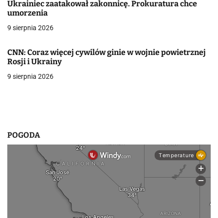
j
Ukrainiec zaatakował zakonnicę. Prokuratura chce
umorzenia
a
9 sierpnia 2026
w
CNN: Coraz więcej cywilów ginie w wojnie powietrznej
p
Rosji i Ukrainy
i
9 sierpnia 2026
s
u
POGODA