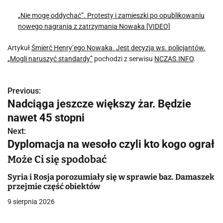
„Nie mogę oddychać”. Protesty i zamieszki po opublikowaniu
nowego nagrania z zatrzymania Nowaka [VIDEO]
Artykuł
Śmierć Henry’ego Nowaka. Jest decyzja ws. policjantów.
„Mogli naruszyć standardy”
pochodzi z serwisu
NCZAS.INFO
.
Previous:
N
Nadciąga jeszcze większy żar. Będzie
a
nawet 45 stopni
w
Next:
Dyplomacja na wesoło czyli kto kogo ograł
i
Może Ci się spodobać
g
Syria i Rosja porozumiały się w sprawie baz. Damaszek
a
przejmie część obiektów
9 sierpnia 2026
c