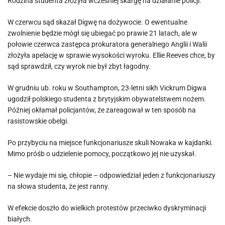
Rodzina studenta złożyła wcześniej skargę na działanie policji.
W czerwcu sąd skazał Digwę na dożywocie. O ewentualne
zwolnienie będzie mógł się ubiegać po prawie 21 latach, ale w
połowie czerwca zastępca prokuratora generalnego Anglii i Walii
złożyła apelację w sprawie wysokości wyroku. Ellie Reeves chce, by
sąd sprawdził, czy wyrok nie był zbyt łagodny.
W grudniu ub. roku w Southampton, 23-letni sikh Vickrum Digwa
ugodził polskiego studenta z brytyjskim obywatelstwem nożem.
Później okłamał policjantów, że zareagował w ten sposób na
rasistowskie obelgi.
Po przybyciu na miejsce funkcjonariusze skuli Nowaka w kajdanki.
Mimo próśb o udzielenie pomocy, początkowo jej nie uzyskał.
– Nie wydaje mi się, chłopie – odpowiedział jeden z funkcjonariuszy
na słowa studenta, że jest ranny.
W efekcie doszło do wielkich protestów przeciwko dyskryminacji
białych.