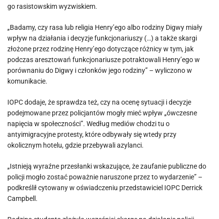
go rasistowskim wyzwiskiem.
„Badamy, czy rasa lub religia Henry’ego albo rodziny Digwy miały
wpływ na działania i decyzje funkcjonariuszy (…) a także skargi
złożone przez rodzinę Henry’ego dotyczące różnicy w tym, jak
podczas aresztowań funkcjonariusze potraktowali Henry’ego w
porównaniu do Digwy i członków jego rodziny” – wyliczono w
komunikacie.
IOPC dodaje, że sprawdza też, czy na ocenę sytuacji i decyzje
podejmowane przez policjantów mogły mieć wpływ „ówczesne
napięcia w społeczności”. Według mediów chodzi tu o
antyimigracyjne protesty, które odbywały się wtedy przy
okolicznym hotelu, gdzie przebywali azylanci.
„Istnieją wyraźne przesłanki wskazujące, że zaufanie publiczne do
policji mogło zostać poważnie naruszone przez to wydarzenie” –
podkreślił cytowany w oświadczeniu przedstawiciel IOPC Derrick
Campbell.