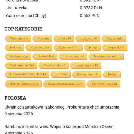
Korona norweska
0.392 PLN
Lira turecka
0.0782 PLN
Yuan renminbi (Chiny)
0.553 PLN
TOP KATEGORIE
Wiadomości
Poznań
Kresy.pl
Epoznan.pl
Nczas.info
Polonia
Publicystyka
Dziennik.com
Rosja
Dlapolski.pl
Globalizacja
Goniec.net
TenPoznan.pl
Magnapolonia.org
Wolnemedia.net
Mysl-Polska.pl
Twojapogoda.pl
Dobrewiadomosci.net.pl
Zdrowie
Prisonplanet.pl
Religia
Sekrety-Zdrowia.org
Gazetawarszawska.com
Stolikwolnosci.org
POLONIA
Ukrainiec zaatakował zakonnicę. Prokuratura chce umorzenia
9 sierpnia 2026
Bambinizm kontra wieś. Wojna o konie pod Morskim Okiem
9 sierpnia 2026