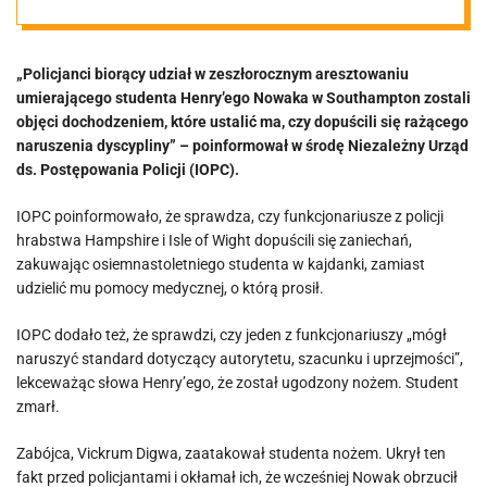
policjantów.
„Policjanci biorący udział w zeszłorocznym aresztowaniu
„Mogli naruszyć
umierającego studenta Henry’ego Nowaka w Southampton zostali
objęci dochodzeniem, które ustalić ma, czy dopuścili się rażącego
standardy”
naruszenia dyscypliny” – poinformował w środę Niezależny Urząd
ds. Postępowania Policji (IOPC).
IOPC poinformowało, że sprawdza, czy funkcjonariusze z policji
hrabstwa Hampshire i Isle of Wight dopuścili się zaniechań,
zakuwając osiemnastoletniego studenta w kajdanki, zamiast
udzielić mu pomocy medycznej, o którą prosił.
IOPC dodało też, że sprawdzi, czy jeden z funkcjonariuszy „mógł
naruszyć standard dotyczący autorytetu, szacunku i uprzejmości”,
lekceważąc słowa Henry’ego, że został ugodzony nożem. Student
zmarł.
Zabójca, Vickrum Digwa, zaatakował studenta nożem. Ukrył ten
fakt przed policjantami i okłamał ich, że wcześniej Nowak obrzucił