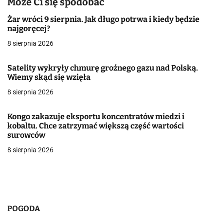
Może Ci się spodobać
c
Żar wróci 9 sierpnia. Jak długo potrwa i kiedy będzie
j
najgoręcej?
a
8 sierpnia 2026
w
Satelity wykryły chmurę groźnego gazu nad Polską.
Wiemy skąd się wzięła
p
8 sierpnia 2026
i
s
Kongo zakazuje eksportu koncentratów miedzi i
kobaltu. Chce zatrzymać większą część wartości
u
surowców
8 sierpnia 2026
POGODA