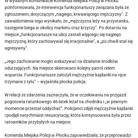
W wydanym komunikacie Komenda Miejska Policji w Płocku
poinformowała, że interwencja funkcjonariuszy związana była ze
zgłoszeniem, dotyczącym „nagiego, krwawiącego mężczyzny”. Z
zawaidomienia tego wynikało, że „mężczyzna leży na przystanku,
następnie biega w okolicy marketu oraz krzyczy”. Po dotarciu na
miejsce „funkcjonariusze na ulicy zastali wijącego się nagiego
mężczyznę, który zachowywał się irracjonalnie”, a „po chwili stał się
agresywny”.
„Jego zachowanie mogło wskazywać na działanie środków
odurzających. Na miejsce skierowano kolejny patrol celem
wsparcia. Funkcjonariusze założyli mężczyźnie kajdanki na ręce
trzymane z tyłu” – wyjaśniła płocka policja.
W relacji ze zdarzenia zaznaczyła, że w oczekiwaniu na przyjazd
pogotowia ratunkowego 46-latek leżał na chodniku i „w pewnym
momencie przestał oddychać”. Policjanci zdjęli mężczyźnie kajdanki
i podjęli natychmiast resuscytację, która kontynuowana była przez
ratowników przybyłych na miejsce.
Komenda Miejska Policji w Płocku zapowiedziała, że przeprowadzi