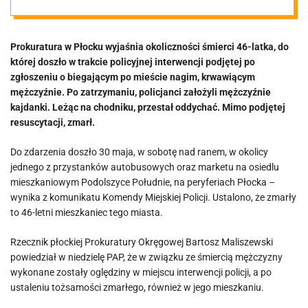
policji. Sprawą
Prokuratura w Płocku wyjaśnia okoliczności śmierci 46-latka, do
zajmuje się
której doszło w trakcie policyjnej interwencji podjętej po
zgłoszeniu o biegającym po mieście nagim, krwawiącym
prokuratura
mężczyźnie. Po zatrzymaniu, policjanci założyli mężczyźnie
kajdanki. Leżąc na chodniku, przestał oddychać. Mimo podjętej
resuscytacji, zmarł.
Do zdarzenia doszło 30 maja, w sobotę nad ranem, w okolicy
jednego z przystanków autobusowych oraz marketu na osiedlu
mieszkaniowym Podolszyce Południe, na peryferiach Płocka –
wynika z komunikatu Komendy Miejskiej Policji. Ustalono, że zmarły
to 46-letni mieszkaniec tego miasta.
Rzecznik płockiej Prokuratury Okręgowej Bartosz Maliszewski
powiedział w niedzielę PAP, że w związku ze śmiercią mężczyzny
wykonane zostały oględziny w miejscu interwencji policji, a po
ustaleniu tożsamości zmarłego, również w jego mieszkaniu.