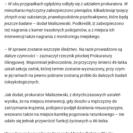
– W obu przypadkach oględziny odbyły się z udziałem prokuratora. W
mieszkaniu mężczyzny zabezpieczono pieniądze, kilkadziesiąt tysięcy
złotych oraz substancje, prawdopodobnie psychoaktywne, które będą
jeszcze badane –
dodał Maliszewski. Podkreślił, iż zabezpieczono
też nagrania z kamer nasobnych policjantów, a z miejsca ich
interwencji także nagrania z monitoringu miejskiego.
– W sprawie zostanie wszczęte śledztwo. Na razie prowadzone są
dalsze czynności –
zaznaczył rzecznik płockiej Prokuratury
Okręgowej. Wspomniał jednocześnie, że przyczyny śmierci 46-latka
ustali sekcja zwłok, której termin zostanie wyznaczony, przy czym
w jej ramach na pewno pobrane zostaną próbki do dalszych badań
toksykologicznych.
Jak dodał, prokurator Maliszewski, z dotychczasowych ustaleń
wynika, że na miejscu interwencji, gdy doszło u mężczyzny do
zatrzymania krążenia, policjanci podjęli działania resuscytacyjne,
wezwano także na miejsce karetkę pogotowia ratunkowego – nie
udało się jednak przywrócić funkcji życiowych u 46-latka.