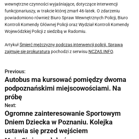
wewnętrzne czynności wyjaśniające, dotyczące interwencji
funkcjonariuszy, w trakcie której zmarł 46-latek. O zdarzeniu
powiadomiono również Biuro Spraw Wewnętrznych Policji, Biuro
Kontroli Komendy Głównej Policji oraz Wydział Kontroli Komendy
Wojewódzkiej Policji z siedzibą w Radomiu.
Artykuł
Śmierć mężczyzny podczas interwencji policji. Sprawą
zajmuje się prokuratura
pochodzi z serwisu
NCZAS.INFO
.
Previous:
N
Autobus ma kursować pomiędzy dwoma
a
podpoznańskimi miejscowościami. Na
w
próbę
Next:
i
Ogromne zainteresowanie Sportowym
g
Dniem Dziecka w Poznaniu. Kolejka
ustawia się przed wejściem
a