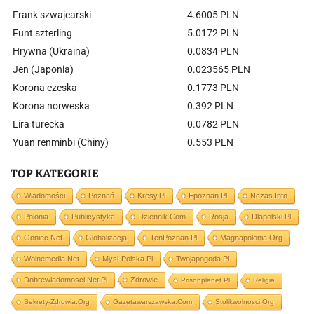
Frank szwajcarski
4.6005 PLN
Funt szterling
5.0172 PLN
Hrywna (Ukraina)
0.0834 PLN
Jen (Japonia)
0.023565 PLN
Korona czeska
0.1773 PLN
Korona norweska
0.392 PLN
Lira turecka
0.0782 PLN
Yuan renminbi (Chiny)
0.553 PLN
TOP KATEGORIE
Wiadomości
Poznań
Kresy.pl
Epoznan.pl
Nczas.info
Polonia
Publicystyka
Dziennik.com
Rosja
Dlapolski.pl
Goniec.net
Globalizacja
TenPoznan.pl
Magnapolonia.org
Wolnemedia.net
Mysl-Polska.pl
Twojapogoda.pl
Dobrewiadomosci.net.pl
Zdrowie
Prisonplanet.pl
Religia
Sekrety-Zdrowia.org
Gazetawarszawska.com
Stolikwolnosci.org