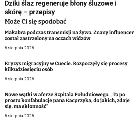
Dziki ślaz regeneruje błony śluzowe i
i
skórę – przepisy
g
Może Ci się spodobać
a
Makabra podczas transmisji na żywo. Znany influencer
został zastrzelony na oczach widzów
c
6 sierpnia 2026
j
Kryzys migracyjny w Cuecie. Rozpoczęły się procesy
a
kilkudziesięciu osób
w
6 sierpnia 2026
p
Nowe wątki w aferze Szpitala Południowego. „To po
i
prostu konfabulacje pana Kacprzyka, do jakich, zdaje
się, ma skłonność”
s
6 sierpnia 2026
u