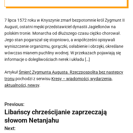
bez następcy
7 lipca 1572 roku w Knyszynie zmarł bezpotomnie król Zygmunt II
tronu
August, ostatni męski przedstawiciel dynastii Jagiellonów na
polskim tronie. Monarcha od dłuższego czasu ciężko chorował.
Jego stan pogarszał się stopniowo, a współcześni opisywali
wyniszczenie organizmu, gorączki, osłabienie i obrzęki, określane
wówczas mianem puchliny wodnej. W przekazach pojawiają się
informacje o dolegliwościach nerek i układu […]
Artykuł
Śmierć Zygmunta Augusta. Rzeczpospolita bez następcy
tronu
pochodzi z serwisu
Kresy – wiadomości, wydarzenia,
aktualności, newsy
.
Previous:
N
Libańscy chrześcijanie zaprzeczają
a
słowom Netanjahu
w
Next: