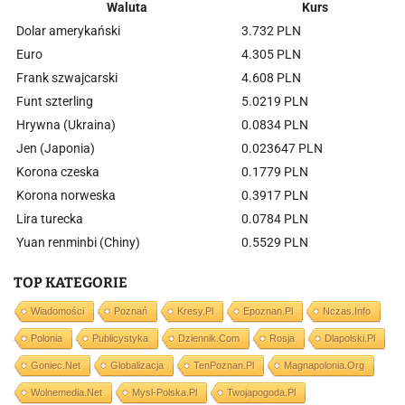
Waluta
Kurs
Dolar amerykański
3.732 PLN
Euro
4.305 PLN
Frank szwajcarski
4.608 PLN
Funt szterling
5.0219 PLN
Hrywna (Ukraina)
0.0834 PLN
Jen (Japonia)
0.023647 PLN
Korona czeska
0.1779 PLN
Korona norweska
0.3917 PLN
Lira turecka
0.0784 PLN
Yuan renminbi (Chiny)
0.5529 PLN
TOP KATEGORIE
Wiadomości
Poznań
Kresy.pl
Epoznan.pl
Nczas.info
Polonia
Publicystyka
Dziennik.com
Rosja
Dlapolski.pl
Goniec.net
Globalizacja
TenPoznan.pl
Magnapolonia.org
Wolnemedia.net
Mysl-Polska.pl
Twojapogoda.pl