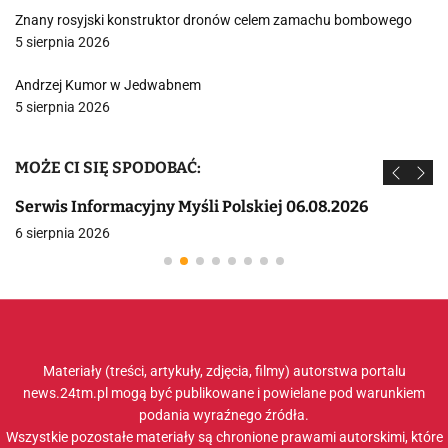
Znany rosyjski konstruktor dronów celem zamachu bombowego
5 sierpnia 2026
Andrzej Kumor w Jedwabnem
5 sierpnia 2026
MOŻE CI SIĘ SPODOBAĆ:
Serwis Informacyjny Myśli Polskiej 06.08.2026
6 sierpnia 2026
Materiały (treści, artykuły, zdjęcia, filmy) autorstwa portalu
news.24tm.pl mogą być publikowane i powielane pod warunkiem
podania wyraźnego źródła.
Wszystkie pozostałe materiały są chronione prawami autorskimi, które