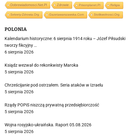
Dobrewiadomosci.net.pl
Zdrowie
Prisonplanet.pl
Religia
Sekrety-Zdrowia.org
Gazetawarszawska.com
Stolikwolnosci.org
POLONIA
Kalendarium historyczne: 6 sierpnia 1914 roku – Józef Piłsudski
tworzy fikcyjny …
6 sierpnia 2026
Ksiądz wezwał do rekonkwisty Maroka
5 sierpnia 2026
Chrześcijanie pod ostrzałem. Seria ataków w Izraelu
5 sierpnia 2026
Rządy POPiS niszczą prywatną przedsiębiorczość
5 sierpnia 2026
Wojna rosyjsko-ukraińska. Raport 05.08.2026
5 sierpnia 2026