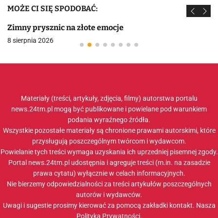
MOŻE CI SIĘ SPODOBAĆ:
Zimny prysznic na złote emocje
8 sierpnia 2026
Materiały (treści, artykuły, zdjęcia, filmy) autorstwa portalu
news.24tm.pl mogą być publikowane i powielane pod warunkiem
podania wyraźnego źródła.
Wszystkie pozostałe materiały są chronione prawami autorskimi, które
przysługują poszczególnym twórcom i wydawcom.
Powielanie tych treści wymaga uzyskania ich uprzedniej pisemnej zgody.
Portal news.24tm.pl udostępnia i agreguje treści (m.in. na zasadzie
prawa cytatu) wyłącznie w celach informacyjnych.
Nie bierzemy odpowiedzialności za treści artykułów poszczególnych
autorów i wydawców.
Uwagi i sugestie prosimy kierować za pomocą zakładki
kontakt
. Nasza
Polityka Prywatności
.