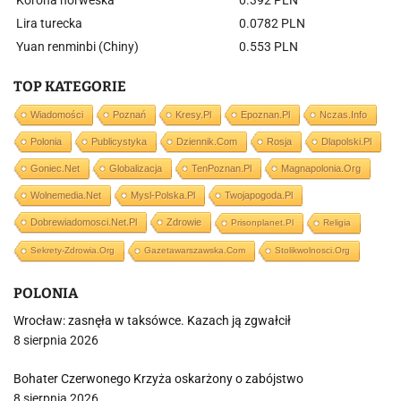
Korona norweska
0.392 PLN
Lira turecka
0.0782 PLN
Yuan renminbi (Chiny)
0.553 PLN
TOP KATEGORIE
Wiadomości
Poznań
Kresy.pl
Epoznan.pl
Nczas.info
Polonia
Publicystyka
Dziennik.com
Rosja
Dlapolski.pl
Goniec.net
Globalizacja
TenPoznan.pl
Magnapolonia.org
Wolnemedia.net
Mysl-Polska.pl
Twojapogoda.pl
Dobrewiadomosci.net.pl
Zdrowie
Prisonplanet.pl
Religia
Sekrety-Zdrowia.org
Gazetawarszawska.com
Stolikwolnosci.org
POLONIA
Wrocław: zasnęła w taksówce. Kazach ją zgwałcił
8 sierpnia 2026
Bohater Czerwonego Krzyża oskarżony o zabójstwo
8 sierpnia 2026