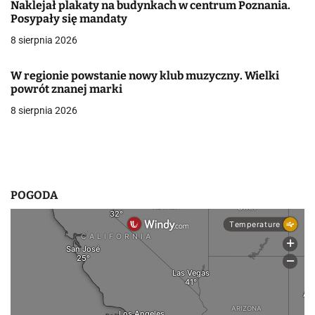
Naklejał plakaty na budynkach w centrum Poznania.
a
Posypały się mandaty
w
8 sierpnia 2026
p
W regionie powstanie nowy klub muzyczny. Wielki
i
powrót znanej marki
8 sierpnia 2026
s
u
POGODA