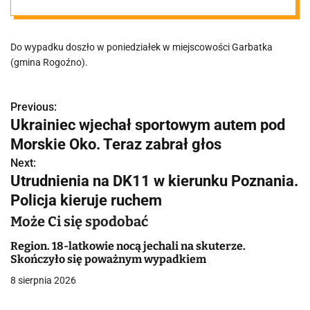
Szynobus
Do wypadku doszło w poniedziałek w miejscowości Garbatka
jadący do
(gmina Rogoźno).
Poznania
Previous:
N
Ukrainiec wjechał sportowym autem pod
zderzył się z
a
Morskie Oko. Teraz zabrał głos
w
Next:
samochodem
Utrudnienia na DK11 w kierunku Poznania.
i
Policja kieruje ruchem
ciężarowym
g
Może Ci się spodobać
a
Region. 18-latkowie nocą jechali na skuterze.
Skończyło się poważnym wypadkiem
c
8 sierpnia 2026
j