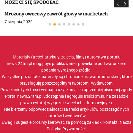
MOŻE CI SIĘ SPODOBAĆ:
Mrożony owocowy zawrót głowy w marketach
7 sierpnia 2026
Materiały (treści, artykuły, zdjęcia, filmy) autorstwa portalu
news.24tm.pl mogą być publikowane i powielane pod warunkiem
podania wyraźnego źródła.
Wszystkie pozostałe materiały są chronione prawami autorskimi, które
przysługują poszczególnym twórcom i wydawcom.
Powielanie tych treści wymaga uzyskania ich uprzedniej pisemnej zgody.
Portal news.24tm.pl udostępnia i agreguje treści (m.in. na zasadzie
prawa cytatu) wyłącznie w celach informacyjnych.
Nie bierzemy odpowiedzialności za treści artykułów poszczególnych
autorów i wydawców.
Uwagi i sugestie prosimy kierować za pomocą zakładki
kontakt
. Nasza
Polityka Prywatności
.