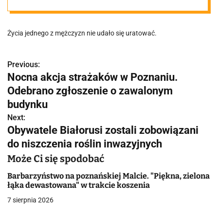
którym
Życia jednego z mężczyzn nie udało się uratować.
podróżowały
dwie osoby,
Previous:
N
Nocna akcja strażaków w Poznaniu.
a
Odebrano zgłoszenie o zawalonym
rozbił się na
w
budynku
drzewie
Next:
i
Obywatele Białorusi zostali zobowiązani
g
do niszczenia roślin inwazyjnych
a
Może Ci się spodobać
c
Barbarzyństwo na poznańskiej Malcie. "Piękna, zielona
łąka dewastowana" w trakcie koszenia
j
7 sierpnia 2026
a