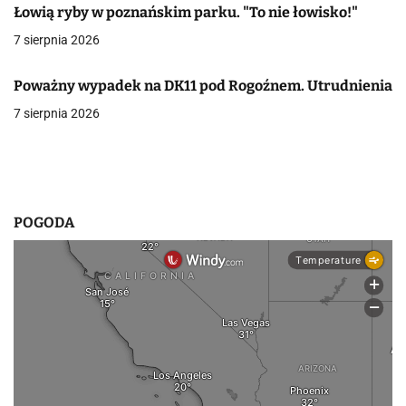
Łowią ryby w poznańskim parku. "To nie łowisko!"
w
7 sierpnia 2026
p
Poważny wypadek na DK11 pod Rogoźnem. Utrudnienia
i
7 sierpnia 2026
s
u
POGODA