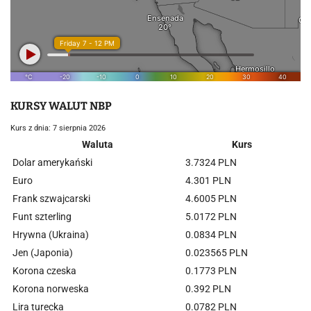
KURSY WALUT NBP
Kurs z dnia: 7 sierpnia 2026
Waluta
Kurs
Dolar amerykański
3.7324 PLN
Euro
4.301 PLN
Frank szwajcarski
4.6005 PLN
Funt szterling
5.0172 PLN
Hrywna (Ukraina)
0.0834 PLN
Jen (Japonia)
0.023565 PLN
Korona czeska
0.1773 PLN
Korona norweska
0.392 PLN
Lira turecka
0.0782 PLN