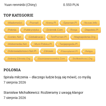
Yuan renminbi (Chiny)
0.553 PLN
TOP KATEGORIE
Wiadomości
Poznań
Kresy.pl
Epoznan.pl
Nczas.info
Polonia
Publicystyka
Dziennik.com
Rosja
Dlapolski.pl
Goniec.net
Globalizacja
TenPoznan.pl
Magnapolonia.org
Wolnemedia.net
Mysl-Polska.pl
Twojapogoda.pl
Dobrewiadomosci.net.pl
Zdrowie
Prisonplanet.pl
Religia
Sekrety-Zdrowia.org
Gazetawarszawska.com
Stolikwolnosci.org
POLONIA
Spirala milczenia – dlaczego ludzie boją się mówić, co myślą
7 sierpnia 2026
Stanisław Michalkiewicz: Rozbieramy z uwagą klangor
7 sierpnia 2026