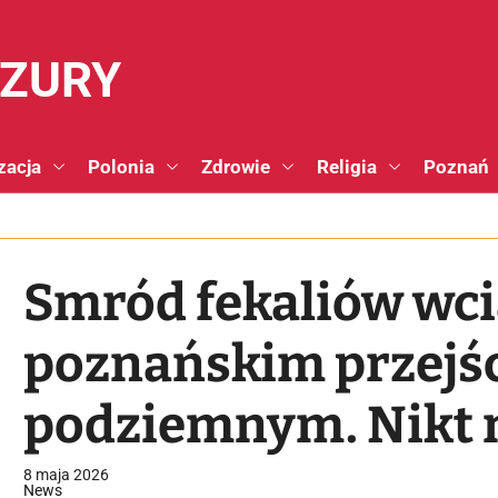
NZURY
zacja
Polonia
Zdrowie
Religia
Poznań
Smród fekaliów wci
poznańskim przejś
podziemnym. Nikt n
do awarii
8 maja 2026
News