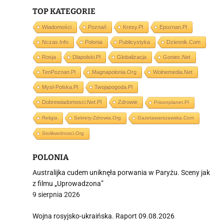
TOP KATEGORIE
Wiadomości
Poznań
Kresy.pl
Epoznan.pl
Nczas.info
Polonia
Publicystyka
Dziennik.com
i
Rosja
Dlapolski.pl
Globalizacja
Goniec.net
TenPoznan.pl
Magnapolonia.org
Wolnemedia.net
Mysl-Polska.pl
Twojapogoda.pl
Dobrewiadomosci.net.pl
Zdrowie
Prisonplanet.pl
Religia
Sekrety-Zdrowia.org
Gazetawarszawska.com
Stolikwolnosci.org
POLONIA
Australijka cudem uniknęła porwania w Paryżu. Sceny jak
z filmu „Uprowadzona”
9 sierpnia 2026
Wojna rosyjsko-ukraińska. Raport 09.08.2026