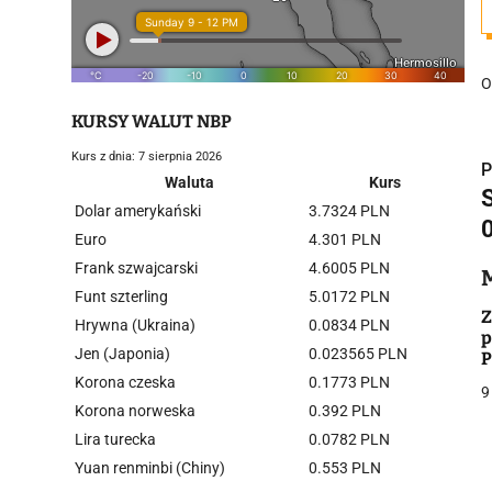
O
KURSY WALUT NBP
Kurs z dnia: 7 sierpnia 2026
P
Waluta
Kurs
Dolar amerykański
3.7324 PLN
Euro
4.301 PLN
Frank szwajcarski
4.6005 PLN
i
Funt szterling
5.0172 PLN
Z
Hrywna (Ukraina)
0.0834 PLN
p
Jen (Japonia)
0.023565 PLN
P
Korona czeska
0.1773 PLN
9
Korona norweska
0.392 PLN
Lira turecka
0.0782 PLN
j
Yuan renminbi (Chiny)
0.553 PLN