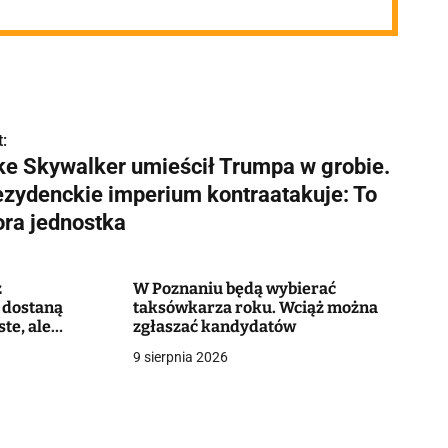
:
ke Skywalker umieścił Trumpa w grobie.
ezydenckie imperium kontraatakuje: To
ora jednostka
z
W Poznaniu będą wybierać
 dostaną
taksówkarza roku. Wciąż można
te, ale
zgłaszać kandydatów
ozwiązanie"
9 sierpnia 2026