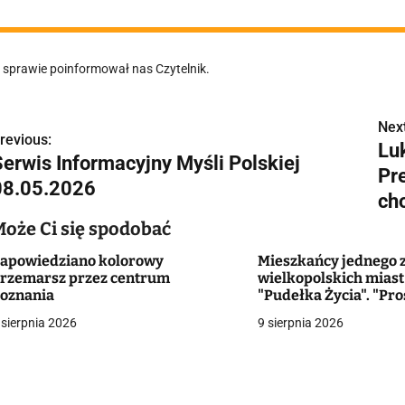
 sprawie poinformował nas Czytelnik.
Next
N
revious:
Lu
Serwis Informacyjny Myśli Polskiej
a
Pr
08.05.2026
w
ch
Może Ci się spodobać
apowiedziano kolorowy
Mieszkańcy jednego 
g
rzemarsz przez centrum
wielkopolskich miast
oznania
"Pudełka Życia". "Pros
a
bardzo praktyczne r
 sierpnia 2026
9 sierpnia 2026
c