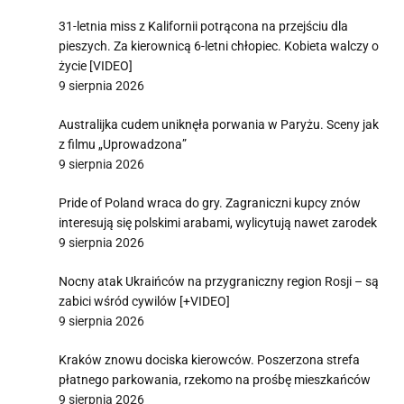
31-letnia miss z Kalifornii potrącona na przejściu dla
pieszych. Za kierownicą 6-letni chłopiec. Kobieta walczy o
życie [VIDEO]
9 sierpnia 2026
Australijka cudem uniknęła porwania w Paryżu. Sceny jak
z filmu „Uprowadzona”
9 sierpnia 2026
Pride of Poland wraca do gry. Zagraniczni kupcy znów
interesują się polskimi arabami, wylicytują nawet zarodek
9 sierpnia 2026
Nocny atak Ukraińców na przygraniczny region Rosji – są
zabici wśród cywilów [+VIDEO]
9 sierpnia 2026
Kraków znowu dociska kierowców. Poszerzona strefa
płatnego parkowania, rzekomo na prośbę mieszkańców
9 sierpnia 2026