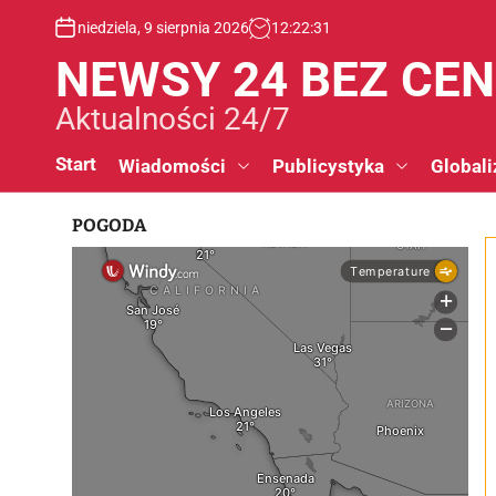
S
niedziela, 9 sierpnia 2026
12
:
22
:
32
k
i
NEWSY 24 BEZ CE
p
t
Aktualności 24/7
o
c
Start
Wiadomości
Publicystyka
Globali
o
n
POGODA
t
e
n
t