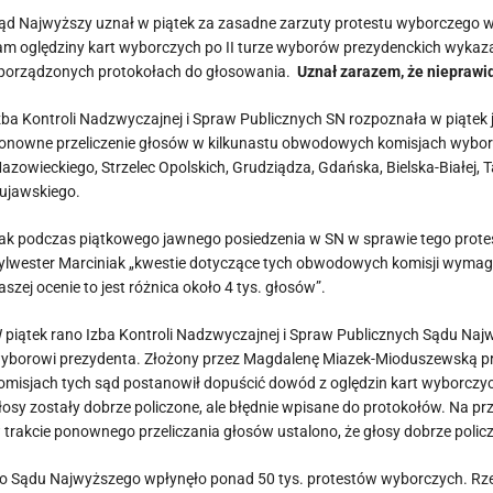
ąd Najwyższy uznał w piątek za zasadne zarzuty protestu wyborczego
am oględziny kart wyborczych po II turze wyborów prezydenckich wykaza
porządzonych protokołach do głosowania.
Uznał zarazem, że nieprawi
zba Kontroli Nadzwyczajnej i Spraw Publicznych SN rozpoznała w piątek j
onowne przeliczenie głosów w kilkunastu obwodowych komisjach wyborcz
azowieckiego, Strzelec Opolskich, Grudziądza, Gdańska, Bielska-Białej, 
ujawskiego.
ak podczas piątkowego jawnego posiedzenia w SN w sprawie tego prot
ylwester Marciniak „kwestie dotyczące tych obwodowych komisji wymag
aszej ocenie to jest różnica około 4 tys. głosów”.
 piątek rano Izba Kontroli Nadzwyczajnej i Spraw Publicznych Sądu Naj
yborowi prezydenta. Złożony przez Magdalenę Miazek-Mioduszewską pr
omisjach tych sąd postanowił dopuścić dowód z oględzin kart wyborczych
łosy zostały dobrze policzone, ale błędnie wpisane do protokołów. Na 
 trakcie ponownego przeliczania głosów ustalono, że głosy dobrze polic
o Sądu Najwyższego wpłynęło ponad 50 tys. protestów wyborczych. Rz