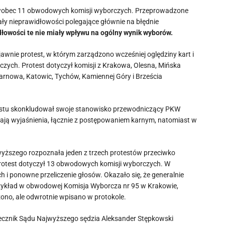
 wobec 11 obwodowych komisji wyborczych. Przeprowadzone
ły nieprawidłowości polegające głównie na błędnie
dłowości te nie miały wpływu na ogólny wynik wyborów.
awnie protest, w którym zarządzono wcześniej oględziny kart i
ych. Protest dotyczył komisji z Krakowa, Olesna, Mińska
Tarnowa, Katowic, Tychów, Kamiennej Góry i Brześcia
estu skonkludował swoje stanowisko przewodniczący PKW
ają wyjaśnienia, łącznie z postępowaniem karnym, natomiast w
wyższego rozpoznała jeden z trzech protestów przeciwko
otest dotyczył 13 obwodowych komisji wyborczych. W
 i ponowne przeliczenie głosów. Okazało się, że generalnie
przykład w obwodowej Komisja Wyborcza nr 95 w Krakowie,
zono, ale odwrotnie wpisano w protokole.
ecznik Sądu Najwyższego sędzia Aleksander Stępkowski