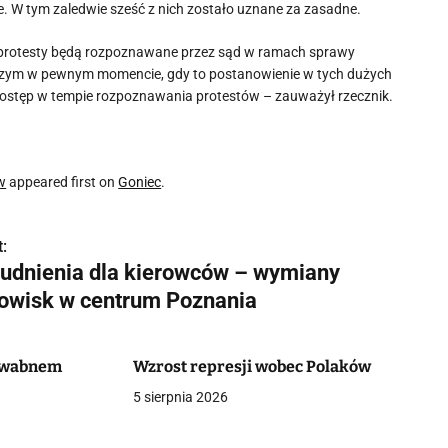
. W tym zaledwie sześć z nich zostało uznane za zasadne.
 te protesty będą rozpoznawane przez sąd w ramach sprawy
 czym w pewnym momencie, gdy to postanowienie w tych dużych
ostęp w tempie rozpoznawania protestów – zauważył rzecznik.
w
appeared first on
Goniec
.
:
rudnienia dla kierowców – wymiany
rowisk w centrum Poznania
dwabnem
Wzrost represji wobec Polaków
5 sierpnia 2026