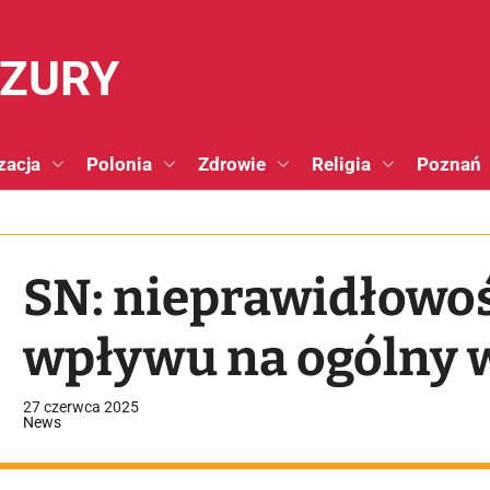
NZURY
zacja
Polonia
Zdrowie
Religia
Poznań
SN: nieprawidłowoś
wpływu na ogólny
27 czerwca 2025
News