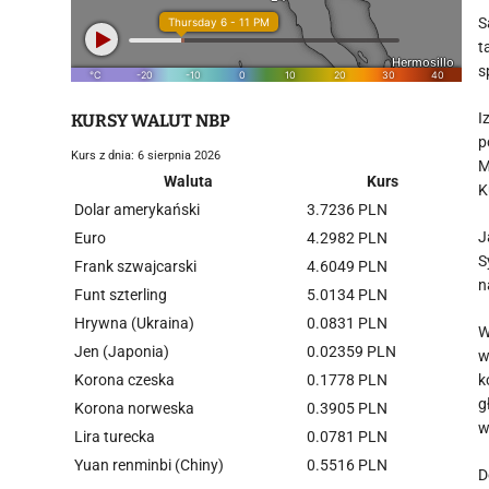
S
t
s
I
KURSY WALUT NBP
p
Kurs z dnia: 6 sierpnia 2026
M
Waluta
Kurs
K
Dolar amerykański
3.7236 PLN
J
Euro
4.2982 PLN
S
Frank szwajcarski
4.6049 PLN
n
Funt szterling
5.0134 PLN
Hrywna (Ukraina)
0.0831 PLN
W
Jen (Japonia)
0.02359 PLN
w
Korona czeska
0.1778 PLN
k
g
Korona norweska
0.3905 PLN
w
Lira turecka
0.0781 PLN
Yuan renminbi (Chiny)
0.5516 PLN
D