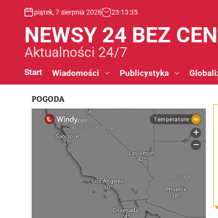
S
piątek, 7 sierpnia 2026
23
:
13
:
36
k
i
NEWSY 24 BEZ CE
p
t
Aktualności 24/7
o
c
Start
Wiadomości
Publicystyka
Globali
o
n
POGODA
t
e
n
t