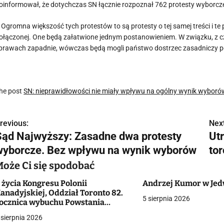
oinformował, że dotychczas SN łącznie rozpoznał 762 protesty wyborcze
 Ogromna większość tych protestów to są protesty o tej samej treści i
ołączonej. One będą załatwione jednym postanowieniem. W związku, z
prawach zapadnie, wówczas będą mogli państwo dostrzec zasadniczy p
he post
SN: nieprawidłowości nie miały wpływu na ogólny wynik wyboró
revious:
Next
N
Sąd Najwyższy: Zasadne dwa protesty
Ut
a
wyborcze. Bez wpływu na wynik wyborów
to
w
Może Ci się spodobać
 życia Kongresu Polonii
Andrzej Kumor w Je
anadyjskiej, Oddział Toronto 82.
5 sierpnia 2026
g
ocznica wybuchu Powstania
arszawskiego
 sierpnia 2026
a