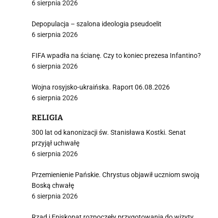
6 sierpnia 2026
Depopulacja – szalona ideologia pseudoelit
j
6 sierpnia 2026
FIFA wpadła na ścianę. Czy to koniec prezesa Infantino?
6 sierpnia 2026
Wojna rosyjsko-ukraińska. Raport 06.08.2026
6 sierpnia 2026
i
RELIGIA
300 lat od kanonizacji św. Stanisława Kostki. Senat
przyjął uchwałę
6 sierpnia 2026
Przemienienie Pańskie. Chrystus objawił uczniom swoją
Boską chwałę
6 sierpnia 2026
Rząd i Episkopat rozpoczęły przygotowania do wizyty