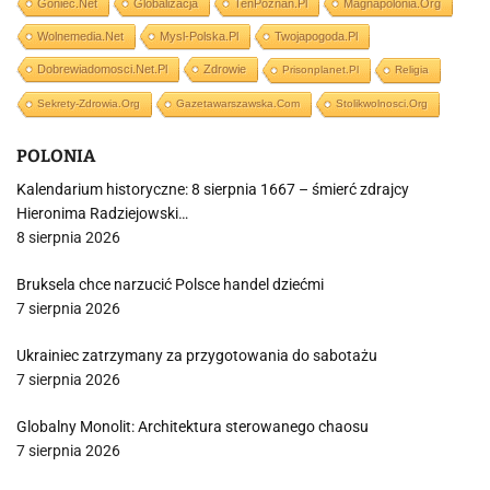
Goniec.net
Globalizacja
TenPoznan.pl
Magnapolonia.org
Wolnemedia.net
Mysl-Polska.pl
Twojapogoda.pl
Dobrewiadomosci.net.pl
Zdrowie
Prisonplanet.pl
Religia
Sekrety-Zdrowia.org
Gazetawarszawska.com
Stolikwolnosci.org
POLONIA
Kalendarium historyczne: 8 sierpnia 1667 – śmierć zdrajcy
Hieronima Radziejowski…
8 sierpnia 2026
Bruksela chce narzucić Polsce handel dziećmi
7 sierpnia 2026
Ukrainiec zatrzymany za przygotowania do sabotażu
7 sierpnia 2026
Globalny Monolit: Architektura sterowanego chaosu
7 sierpnia 2026