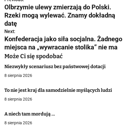
N
Olbrzymie ulewy zmierzają do Polski.
a
Rzeki mogą wylewać. Znamy dokładną
w
datę
Next:
i
Konfederacja jako siła socjalna. Żadnego
g
miejsca na „wywracanie stolika” nie ma
a
Może Ci się spodobać
c
Niezwykły scenariusz bez państwowej dotacji
8 sierpnia 2026
j
a
To nie jest kraj dla samodzielnie myślących ludzi
8 sierpnia 2026
w
p
A niech tam mordują …
i
8 sierpnia 2026