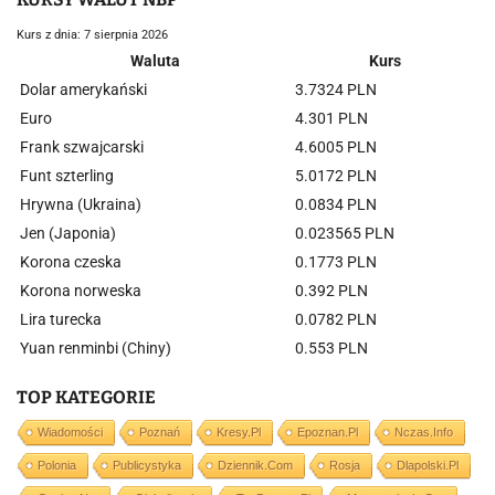
Kurs z dnia: 7 sierpnia 2026
Waluta
Kurs
Dolar amerykański
3.7324 PLN
Euro
4.301 PLN
Frank szwajcarski
4.6005 PLN
Funt szterling
5.0172 PLN
Hrywna (Ukraina)
0.0834 PLN
Jen (Japonia)
0.023565 PLN
Korona czeska
0.1773 PLN
Korona norweska
0.392 PLN
Lira turecka
0.0782 PLN
Yuan renminbi (Chiny)
0.553 PLN
TOP KATEGORIE
Wiadomości
Poznań
Kresy.pl
Epoznan.pl
Nczas.info
Polonia
Publicystyka
Dziennik.com
Rosja
Dlapolski.pl