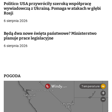
Politico: USA przywróciły szeroką współpracę
a
wywiadowczą z Ukrainą. Pomaga w atakach w głębi
Rosji
w
6 sierpnia 2026
p
i
Będą dwa nowe święta państwowe? Ministerstwo
planuje prace legislacyjne
s
6 sierpnia 2026
u
POGODA