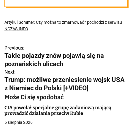
Artykuł
Sommer: Czy można to zmarnować?
pochodzi z serwisu
NCZAS.INFO
.
Previous:
N
Takie pojazdy znów pojawią się na
a
poznańskich ulicach
w
Next:
Trump: możliwe przeniesienie wojsk USA
i
z Niemiec do Polski [+VIDEO]
g
Może Ci się spodobać
a
CIA powołał specjalne grupę zadaniową mającą
prowadzić działania przeciw Kubie
c
6 sierpnia 2026
j