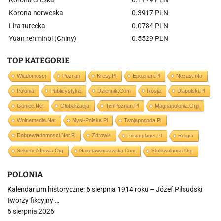
Korona czeska
0.1779 PLN
Korona norweska
0.3917 PLN
Lira turecka
0.0784 PLN
Yuan renminbi (Chiny)
0.5529 PLN
TOP KATEGORIE
Wiadomości
Poznań
Kresy.pl
Epoznan.pl
Nczas.info
Polonia
Publicystyka
Dziennik.com
Rosja
Dlapolski.pl
Goniec.net
Globalizacja
TenPoznan.pl
Magnapolonia.org
Wolnemedia.net
Mysl-Polska.pl
Twojapogoda.pl
Dobrewiadomosci.net.pl
Zdrowie
Prisonplanet.pl
Religia
Sekrety-Zdrowia.org
Gazetawarszawska.com
Stolikwolnosci.org
POLONIA
Kalendarium historyczne: 6 sierpnia 1914 roku – Józef Piłsudski
tworzy fikcyjny …
6 sierpnia 2026