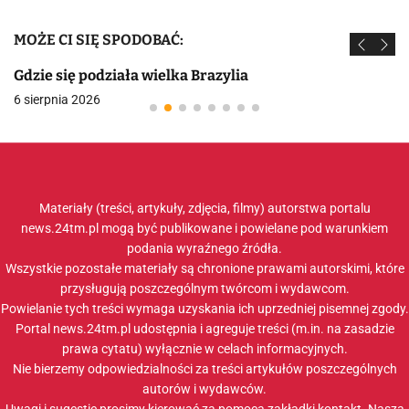
MOŻE CI SIĘ SPODOBAĆ:
Gdzie się podziała wielka Brazylia
6 sierpnia 2026
Materiały (treści, artykuły, zdjęcia, filmy) autorstwa portalu
news.24tm.pl mogą być publikowane i powielane pod warunkiem
podania wyraźnego źródła.
Wszystkie pozostałe materiały są chronione prawami autorskimi, które
przysługują poszczególnym twórcom i wydawcom.
Powielanie tych treści wymaga uzyskania ich uprzedniej pisemnej zgody.
Portal news.24tm.pl udostępnia i agreguje treści (m.in. na zasadzie
prawa cytatu) wyłącznie w celach informacyjnych.
Nie bierzemy odpowiedzialności za treści artykułów poszczególnych
autorów i wydawców.