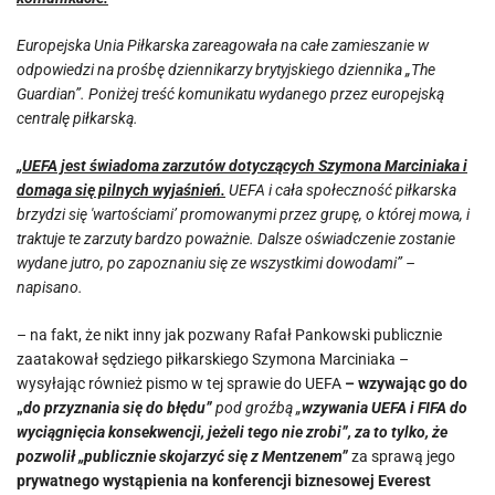
Europejska Unia Piłkarska zareagowała na całe zamieszanie w
odpowiedzi na prośbę dziennikarzy brytyjskiego dziennika „The
Guardian”. Poniżej treść komunikatu wydanego przez europejską
centralę piłkarską.
„UEFA jest świadoma zarzutów dotyczących Szymona Marciniaka i
domaga się pilnych wyjaśnień.
UEFA i cała społeczność piłkarska
brzydzi się 'wartościami’ promowanymi przez grupę, o której mowa, i
traktuje te zarzuty bardzo poważnie. Dalsze oświadczenie zostanie
wydane jutro, po zapoznaniu się ze wszystkimi dowodami” –
napisano.
– na fakt, że nikt inny jak pozwany Rafał Pankowski publicznie
zaatakował sędziego piłkarskiego Szymona Marciniaka –
wysyłając również pismo w tej sprawie do UEFA
– wzywając go do
„
do przyznania się do błędu”
pod groźbą „
wzywania UEFA i FIFA do
wyciągnięcia konsekwencji, jeżeli tego nie zrobi”, za to tylko, że
pozwolił „publicznie skojarzyć się z Mentzenem”
za sprawą jego
prywatnego wystąpienia na konferencji biznesowej Everest