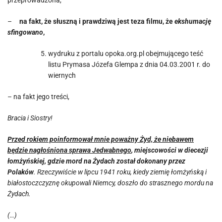
przeprowadzona,
–
na fakt, że słuszną i prawdziwą jest teza filmu, że
ekshumację
sfingowano
,
wydruku z portalu opoka.org.pl obejmującego teść
listu Prymasa Józefa Glempa z dnia 04.03.2001 r. do
wiernych
– na fakt jego treści,
Bracia i Siostry!
Przed rokiem poinformował mnie poważny Żyd, że niebawem
będzie nagłośniona sprawa Jedwabnego
, miejscowości w diecezji
łomżyńskiej, gdzie mord na Żydach został dokonany przez
Polaków
. Rzeczywiście w lipcu 1941 roku, kiedy ziemię łomżyńską i
białostoczczyznę okupowali Niemcy, doszło do strasznego mordu na
Żydach.
(…)