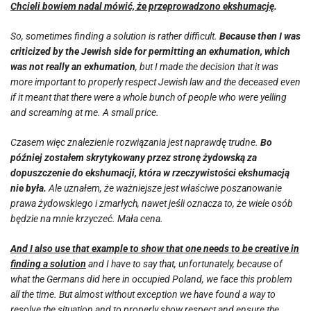
Chcieli bowiem nadal mówić, że przeprowadzono ekshumację
.
So, sometimes finding a solution is rather difficult.
Because then I was
criticized by the Jewish side for permitting an exhumation, which
was not really an exhumation
, but I made the decision that it was
more important to properly respect Jewish law and the deceased even
if it meant that there were a whole bunch of people who were yelling
and screaming at me. A small price.
Czasem więc znalezienie rozwiązania jest naprawdę trudne.
Bo
później zostałem skrytykowany przez stronę żydowską za
dopuszczenie do ekshumacji, która w rzeczywistości ekshumacją
nie była.
Ale uznałem, że ważniejsze jest właściwe poszanowanie
prawa żydowskiego i zmarłych, nawet jeśli oznacza to, że wiele osób
będzie na mnie krzyczeć. Mała cena.
And I also use that example to show that one needs to be creative in
finding a solution
and I have to say that, unfortunately, because of
what the Germans did here in occupied Poland, we face this problem
all the time. But almost without exception we have found a way to
resolve the situation and to properly show respect and ensure the