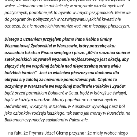
walce. Jedwabne może mieścić się w programie określonych tarć
politycznych, podobnie jak to bywało w innych przypadkach. Rezerwa
do programów politycznych w rozwiązywaniu jakichś kwestii nie
oznacza, że nie można ich harmonizować, nie mieszając płaszczyzn.
Dlatego z uznaniem przyjąłem pismo Pana Rabina Gminy
Wyznaniowej Żydowskiej w Warszawie, który potrzebę aktu
uzasadnia tekstem Pisma świętego i pisze: „60-ta rocznica śmierci
setek polskich obywateli wyznania mojżeszowego jest okazją, aby
złączyć się we wspólnej żałobie nad niepotrzebną stratą wielu
ludzkich istnień”. Jest to właściwa płaszczyzna duchowa dla
okrycia się żałobą za niewinnie pomordowanych. Chętnie to
uczynimy w Warszawie we wspólnej modlitwie Polaków i Żydów
:
bądź przed pomnikiem Bohaterów Getta, bądź w którejś ze świątyń,
bądź w każdym narodzie. Mordy popełnione na niewinnych w
Jedwabnem, w Katyniu, w Dachau, w Auschwitz wywołują nasz ból
jako członków rodzaju ludzkiego, tak samo jak mordy w Ruandzie, na
Bałkanach czy między sąsiadami w Palestynie.
– na fakt, że Prymas Józef Glemp przyznał, że miały wobec niego