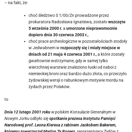
– na fakt, że:
choć śledztwo S 1/00/Zn prowadzone przez
prokuratora Radosława Ignatiewa, zostało
wszczęte
5 września 2000 r.
a
umorzone nieprawomocnie
dopiero dnia 30 czerwca 2003 r.,
choć prace archeologiczne w pozostałościach stodoły
w Jedwabnem w
rozpoczęły się i miały miejsce w
dniach od 21 maja 4 czerwca 2001 r.,
a które zostały
gwałtownie wstrzymane, gdy w samej tylko
wierzchniej warstwie znaleziono łuski od naboi z
niemieckiej broni oraz bardzo dużo złota, co przeczyło
żydowskiej wersji o rabunkowym motywie mordu na
żydach przez Polaków.
to
Dnia 12 lutego 2001 roku
w polskim Konsulacie Generalnym w
Nowym Jorku odbyło się
spotkanie prezesa Instytutu Pamięci
Narodowej prof. Leona Kieresa z rabinem Jackobem Bakerem,
któremu towarzyszył Marlon Ty Rogers
, reprezentujący Żydów z