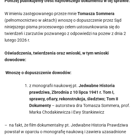
Poniżej publikujemy treść najnowszego dokumentu w tej sprawie:
W imieniu zastępowanego przeze mnie
Tomasza Sommera
(pełnomocnictwo w aktach) wnoszę o dopuszczenie przez Sąd
niniejszego pisma procesowego celem ustosunkowania się do
twierdzeń i zarzutów pozwanego z odpowiedzi na pozew z dnia 2
lutego 2026 r.
Oświadczenia, twierdzenia oraz wnioski, w tym wnioski
dowodowe:
Wnoszę o dopuszczenie dowodów:
z monografii naukowej pt.
Jedwabne Historia
prawdziwa, Zbrodnia z 10 lipca 1941 r. Tom I,
sprawcy, ofiary, rekonstrukcja, śledztwo
; Tom II
Dokumenty
– autorstwa dra Tomasza Sommera, prof.
Marka Chodakiewicza i Ewy Stankiewicz
– na fakt, że film dokumentalny pt. Jedwabne Historia Prawdziwa
powstał w oparciu o monografię naukową i zawiera uzasadnione