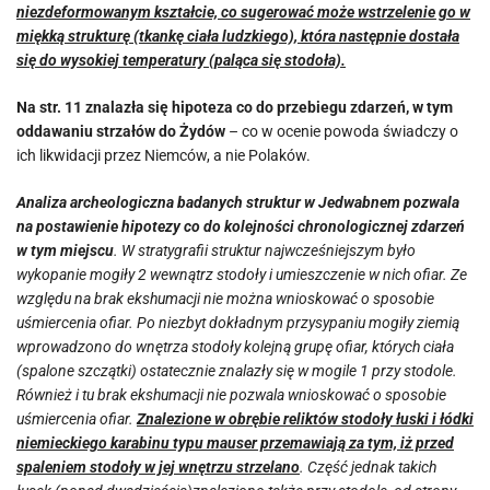
niezdeformowanym kształcie, co sugerować może wstrzelenie go w
miękką strukturę (tkankę ciała ludzkiego), która następnie dostała
się do wysokiej temperatury (paląca się stodoła).
Na str. 11 znalazła się hipoteza co do przebiegu zdarzeń, w tym
oddawaniu strzałów do Żydów
– co w ocenie powoda świadczy o
ich likwidacji przez Niemców, a nie Polaków.
Analiza archeologiczna badanych struktur w Jedwabnem pozwala
na postawienie hipotezy co do kolejności chronologicznej zdarzeń
w tym miejscu
. W stratygrafii struktur najwcześniejszym było
wykopanie mogiły 2 wewnątrz stodoły i umieszczenie w nich ofiar. Ze
względu na brak ekshumacji nie można wnioskować o sposobie
uśmiercenia ofiar. Po niezbyt dokładnym przysypaniu mogiły ziemią
wprowadzono do wnętrza stodoły kolejną grupę ofiar, których ciała
(spalone szczątki) ostatecznie znalazły się w mogile 1 przy stodole.
Również i tu brak ekshumacji nie pozwala wnioskować o sposobie
uśmiercenia ofiar.
Znalezione w obrębie reliktów stodoły łuski i łódki
niemieckiego karabinu typu mauser przemawiają za tym, iż przed
spaleniem stodoły w jej wnętrzu strzelano
. Część jednak takich