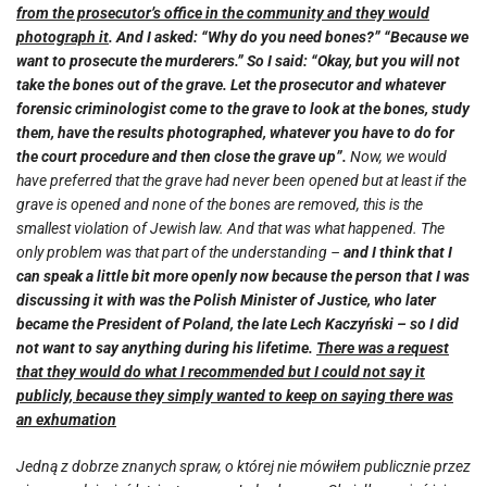
from the prosecutor’s office in the community and they would
photograph it
. And I asked: “Why do you need bones?” “Because we
want to prosecute the murderers.” So I said: “Okay, but you will not
take the bones out of the grave. Let the prosecutor and whatever
forensic criminologist come to the grave to look at the bones, study
them, have the results photographed, whatever you have to do for
the court procedure and then close the grave up”.
Now, we would
have preferred that the grave had never been opened but at least if the
grave is opened and none of the bones are removed, this is the
smallest violation of Jewish law. And that was what happened. The
only problem was that part of the understanding –
and I think that I
can speak a little bit more openly now because the person that I was
discussing it with was the Polish Minister of Justice, who later
became the President of Poland, the late Lech Kaczyński – so I did
not want to say anything during his lifetime.
There was a request
that they would do what I recommended but I could not say it
publicly, because they simply wanted to keep on saying there was
an exhumation
Jedną z dobrze znanych spraw, o której nie mówiłem publicznie przez