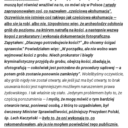
muszą być również wrażliwi na to, co mówi się w
Polsce
I wtedy
zaproponowałem coś, co nazwałem „częściową ekshumacją”.
Oczywiście nie istnieje coś takiego jak częściowa ekshumacja —
albo się ją robi, albo nie. Uzgodniono więc, że archeolodzy odsłonią
grób do poziomu, na którym natrafią na kości, a następnie wezwą
kogoś z prokuratury i wykonają dokumentację fotograficzną
.
Zapytałem: „Dlaczego potrzebujecie kości?” „Bo chcemy ścigać
sprawców.” Powiedziałem więc: „W porządku, ale nie wolno wam
wyjmować kości z grobu. Niech prokurator i biegły
kryminalistyczny przyjdą do grobu, obejrzą kości, zbadają je,
sfotografują — cokolwiek jest potrzebne do procedury sądowej — a
potem grób zostanie ponownie zamknięty”.
Wolelibyśmy oczywiście,
aby grób nigdy nie został otwarty, ale jeśli już ma być otwarty, to brak
usuwania kości jest najmniejszym możliwym naruszeniem prawa
żydowskiego. I tak właśnie się stało. Jedynym problemem było to, że
częścią porozumienia —
i myślę, że mogę mówić o tym bardziej
otwarcie teraz, ponieważ osobą, z którą to uzgadniałem, był
ówczesny Minister Sprawiedliwości, późniejszy Prezydent Polski,
śp. Lech Kaczyński —
było to, że oni wykonają to, co
rekomendowałem, ale ja nie mogłem powiedzieć tego publicznie.