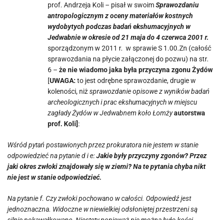
prof. Andrzeja Koli – pisał w swoim
Sprawozdaniu
antropologicznym z oceny materiałów kostnych
wydobytych podczas badań ekshumacyjnych w
Jedwabnie
w okresie od 21 maja do 4 czerwca 2001 r.
sporządzonym w 2011 r. w sprawie S 1.00.Zn (całość
sprawozdania na płycie załączonej do pozwu) na str.
6 –
że nie wiadomo jaka była przyczyna zgonu Żydów
[
UWAGA:
to jest odrębne sprawozdanie, drugie w
koleności, niż
sprawozdanie opisowe z wyników badań
archeologicznych i prac ekshumacyjnych w miejscu
zagłady Żydów w Jedwabnem koło Łomży
autorstwa
prof. Koli]
:
Wśród pytań postawionych przez prokuratora nie jestem w stanie
odpowiedzieć na pytanie d i e:
Jakie były przyczyny zgonów? Przez
jaki okres zwłoki znajdowały się w ziemi? Na te pytania chyba nikt
nie jest w stanie odpowiedzieć.
Na pytanie f. Czy zwłoki pochowano w całości. Odpowiedź jest
jednoznaczna. Widoczne w niewielkiej odsłoniętej przestrzeni są