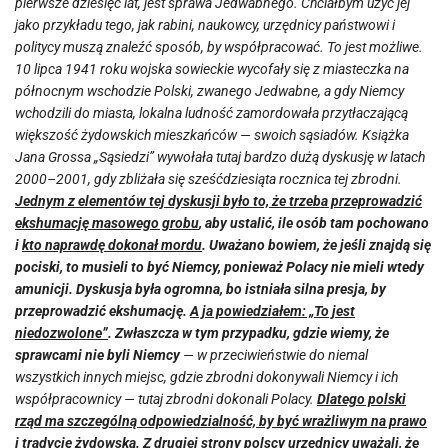
pierwsze dziesięć lat, jest sprawa Jedwabnego. Chciałbym użyć jej
jako przykładu tego, jak rabini, naukowcy, urzędnicy państwowi i
politycy muszą znaleźć sposób, by współpracować. To jest możliwe.
10 lipca 1941 roku wojska sowieckie wycofały się z miasteczka na
północnym wschodzie Polski, zwanego Jedwabne, a gdy Niemcy
wchodzili do miasta, lokalna ludność zamordowała przytłaczającą
większość żydowskich mieszkańców — swoich sąsiadów. Książka
Jana Grossa „Sąsiedzi” wywołała tutaj bardzo dużą dyskusję w latach
2000–2001, gdy zbliżała się sześćdziesiąta rocznica tej zbrodni.
Jednym z elementów tej dyskusji było to, że trzeba przeprowadzić
ekshumację masowego grobu
, aby ustalić, ile osób tam pochowano
i
kto naprawdę dokonał mordu
. Uważano bowiem, że jeśli znajdą się
pociski, to musieli to być Niemcy, ponieważ Polacy nie mieli wtedy
amunicji. Dyskusja była ogromna, bo istniała silna presja, by
przeprowadzić ekshumację.
A ja powiedziałem: „To jest
niedozwolone”
. Zwłaszcza w tym przypadku, gdzie wiemy, że
sprawcami nie byli Niemcy
— w przeciwieństwie do niemal
wszystkich innych miejsc, gdzie zbrodni dokonywali Niemcy i ich
współpracownicy — tutaj zbrodni dokonali Polacy.
Dlatego polski
rząd ma szczególną odpowiedzialność, by być wrażliwym na prawo
i tradycję żydowską
. Z drugiej strony polscy urzędnicy uważali, że