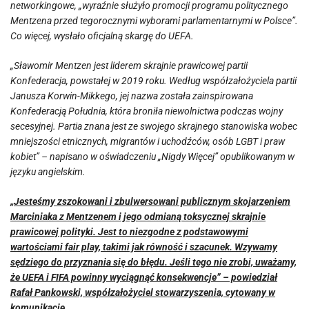
networkingowe, „wyraźnie służyło promocji programu politycznego
Mentzena przed tegorocznymi wyborami parlamentarnymi w Polsce”.
Co więcej, wysłało oficjalną skargę do UEFA.
„Sławomir Mentzen jest liderem skrajnie prawicowej partii
Konfederacja, powstałej w 2019 roku. Według współzałożyciela partii
Janusza Korwin-Mikkego, jej nazwa została zainspirowana
Konfederacją Południa, która broniła niewolnictwa podczas wojny
secesyjnej. Partia znana jest ze swojego skrajnego stanowiska wobec
mniejszości etnicznych, migrantów i uchodźców, osób LGBT i praw
kobiet” – napisano w oświadczeniu „Nigdy Więcej” opublikowanym w
języku angielskim.
„Jesteśmy zszokowani i zbulwersowani publicznym skojarzeniem
Marciniaka z Mentzenem i jego odmianą toksycznej skrajnie
prawicowej polityki. Jest to niezgodne z podstawowymi
wartościami fair play, takimi jak równość i szacunek. Wzywamy
sędziego do przyznania się do błędu. Jeśli tego nie zrobi, uważamy,
że UEFA i FIFA powinny wyciągnąć konsekwencje” – powiedział
Rafał Pankowski, współzałożyciel stowarzyszenia, cytowany w
komunikacie.