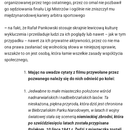
organizowanej przez tego ostatniego, przez co omal nie pozbawił
go sędziowania finału Ligi Mistrzów i ogólnie nie zniszczył mu
międzynarodowej kariery arbitra sportowego
–
na fakt, że Rafał Pankowski stosuje skrajnie lewicową kulturę
wykluczenia i prześladuje ludzi za ich poglądy lub nawet – jak w tym
przypadku – nawet za ich prywatne aktywności, przez co nie ma
ona prawa zasłaniać się wolnością słowa w niniejszej sprawie,
wszakże to on jest osobą, która łamie wszelkie zasady współżycia
społecznego,
Mając na uwadze cytaty z filmu przywołane przez
pozwanego należy się do nich odnieść po kolei:
Jedwabne to małe miasteczko położone wśród
nadnarwiańskich i nadbiebrzańskich lasów. Ta
nieskażona, piękna przyroda, która dziś jest chroniona
w Biebrzańskim Parku Narodowym, w latach II wojny
światowej stała się scenerią
niemieckiej zbrodni, która
po sześćdziesięciu latach została przypisana
Polakom. 10 lipca 1941 r. Żydzi z miasteczka zostali