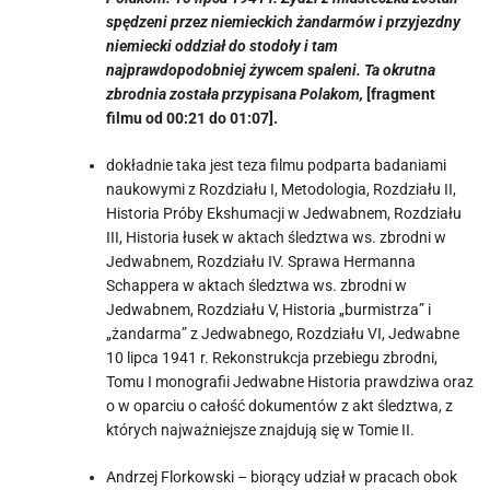
spędzeni przez niemieckich żandarmów i przyjezdny
niemiecki oddział do stodoły i tam
najprawdopodobniej żywcem spaleni. Ta okrutna
zbrodnia została przypisana Polakom,
[fragment
filmu od 00:21 do 01:07].
dokładnie taka jest teza filmu podparta badaniami
naukowymi z Rozdziału I, Metodologia, Rozdziału II,
Historia Próby Ekshumacji w Jedwabnem, Rozdziału
III, Historia łusek w aktach śledztwa ws. zbrodni w
Jedwabnem, Rozdziału IV. Sprawa Hermanna
Schappera w aktach śledztwa ws. zbrodni w
Jedwabnem, Rozdziału V, Historia „burmistrza” i
„żandarma” z Jedwabnego, Rozdziału VI, Jedwabne
10 lipca 1941 r. Rekonstrukcja przebiegu zbrodni,
Tomu I monografii Jedwabne Historia prawdziwa oraz
o w oparciu o całość dokumentów z akt śledztwa, z
których najważniejsze znajdują się w Tomie II.
Andrzej Florkowski – biorący udział w pracach obok