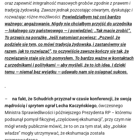
oraz zapewnić integralność masowych grobów zgodnie z prawem i
tradycją żydowską. Zawsze jednak pozostając otwartym, dyskutując i
rozważając różne możliwości.
Powiedziałbym też coś bardzo
ważnego: angażowanie. Nigdy nie chciałbym przyjść do urzędnika
— lokalnego czy państwowego — i powiedzieć: „Tak macie zrobić”.
To przepis na porażkę. Jeśli natomiast powiesz: „Pozwól, że
podzielę się tym, co mówi tradycja żydowska, i zastanówmy się
razem, jak to rozwiązać”, to oczywiście zawsze kończy się tak, że
rozwiązanie staje się ich pomysłem. To bardzo ważne w kontaktach
z urzędnikami i politykami — aby myśleli, że to ich idea. I dzięki
temu — niemal bez wyjątku — udawało nam się osiągnąć sukces.
–
na fakt, że Schudrich przyznał
w czasie konferencji, że
swoją
mądrością i sprytem
ograł
Lecha Kaczyńskiego
, ówczesnego
Ministra Sprawiedliwości i późniejszego Prezydenta RP – któremu
podsunął pomysł fikcyjnej „częściowej ekshumacji”, przy czym nie
mógł wtedy publicznie mówić, że to on za tym stał, aby „polskie
władze” mogły utrzymywać, że ekshumacja została