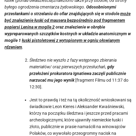
łusek (ponad dwadzieścia)znaleziono także przy stodole, od strony
byłego ogrodzenia cmentarza żydowskiego.
Odosobnionymi
przesłankami o strzelaniu do ofiar znajdujących się w stodole
może
być znalezienie łuski od mausera bezpośrednio
pod fragmentem
popiersi Lenina w mogile 2
oraz znalezienie w obrębie
wypreparowanych szczątków kostnych w układzie anatomicznym w
mogile 1
łuski pistoletowej z wytopionym w ogniu ołowianym
rdzeniem
.
Śledztwo nie wyszło z fazy wstępnego zbierania
materiałów/ oraz pierwszych przesłuchań,
gdy
przełożeni prokuratora Ignatiewa zaczęli publicznie
narzucać mu jego wynik
[fragment Filmu od 11:37 do
12:30].
Jest to prawdą i też na tą okoliczność wnioskowani są
świadkowie Leon Kieres i Aleksander Kwaśniewski,
którzy na początku śledztwa i jeszcze przed pracami
archeologicznymi, które ujawniły niemieckie łuski i
złoto, publicznie w prasie namaścili na winowajców
Polaków, co wywołało przeogromny nacisk na