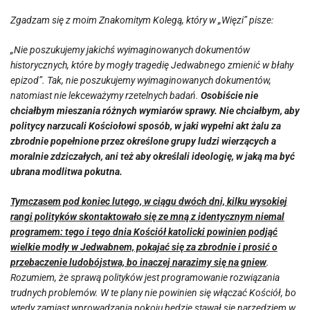
Zgadzam się z moim Znakomitym Kolegą, który w „Więzi” pisze:
„Nie poszukujemy jakichś wyimaginowanych dokumentów
historycznych, które by mogły tragedię Jedwabnego zmienić w błahy
epizod”. Tak, nie poszukujemy wyimaginowanych dokumentów,
natomiast nie lekceważymy rzetelnych badań.
Osobiście nie
chciałbym mieszania różnych wymiarów sprawy. Nie chciałbym, aby
politycy narzucali Kościołowi sposób, w jaki wypełni akt żalu za
zbrodnie popełnione przez określone grupy ludzi wierzących a
moralnie zdziczałych, ani też aby określali ideologię, w jaką ma być
ubrana modlitwa pokutna.
Tymczasem pod koniec lutego, w ciągu dwóch dni, kilku wysokiej
rangi polityków skontaktowało się ze mną z identycznym niemal
programem: tego i tego dnia Kościół katolicki powinien podjąć
wielkie modły w Jedwabnem, pokajać się za zbrodnie i prosić o
przebaczenie ludobójstwa, bo inaczej narazimy się na gniew
.
Rozumiem, że sprawą polityków jest programowanie rozwiązania
trudnych problemów. W te plany nie powinien się włączać Kościół, bo
wtedy zamiast wprowadzania pokoju będzie stawał się narzędziem w