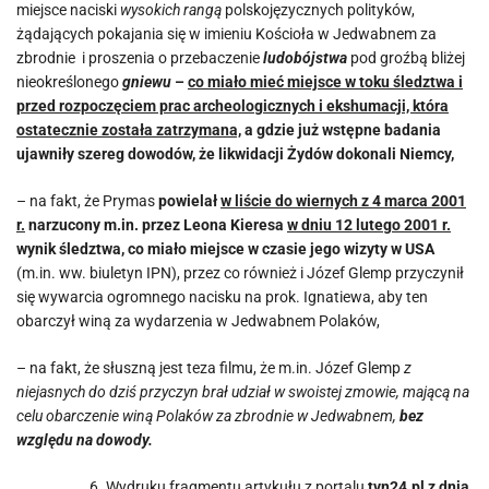
miejsce naciski
wysokich rangą
polskojęzycznych polityków,
żądających pokajania się w imieniu Kościoła w Jedwabnem za
zbrodnie i proszenia o przebaczenie
ludobójstwa
pod groźbą bliżej
nieokreślonego
gniewu
–
co miało mieć miejsce w toku śledztwa i
przed rozpoczęciem prac archeologicznych i ekshumacji, która
ostatecznie została zatrzymana,
a gdzie już wstępne badania
ujawniły szereg dowodów, że likwidacji Żydów dokonali Niemcy,
– na fakt, że Prymas
powielał
w liście do wiernych z 4 marca 2001
r.
narzucony m.in. przez Leona Kieresa
w dniu 12 lutego 2001 r.
wynik śledztwa, co miało miejsce w czasie jego wizyty w USA
(m.in. ww. biuletyn IPN), przez co również i Józef Glemp przyczynił
się wywarcia ogromnego nacisku na prok. Ignatiewa, aby ten
obarczył winą za wydarzenia w Jedwabnem Polaków,
– na fakt, że słuszną jest teza filmu, że m.in. Józef Glemp
z
niejasnych do dziś przyczyn brał udział w swoistej zmowie, mającą na
celu obarczenie winą Polaków za zbrodnie w Jedwabnem,
bez
względu na dowody.
Wydruku fragmentu artykułu z portalu
tvn24.pl z dnia