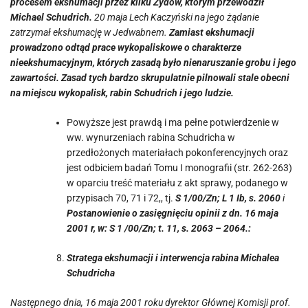
procesem ekshumacji przez kilku Żydów, którym przewodził
Michael Schudrich.
20 maja Lech Kaczyński na jego żądanie
zatrzymał ekshumację w Jedwabnem.
Zamiast ekshumacji
prowadzono odtąd prace wykopaliskowe o charakterze
nieekshumacyjnym, których zasadą było nienaruszanie grobu i jego
zawartości. Zasad tych bardzo skrupulatnie pilnowali stale obecni
na miejscu wykopalisk, rabin Schudrich i jego ludzie.
Powyższe jest prawdą i ma pełne potwierdzenie w
ww. wynurzeniach rabina Schudricha w
przedłożonych materiałach pokonferencyjnych oraz
jest odbiciem badań Tomu I monografii (str. 262-263)
w oparciu treść materiału z akt sprawy, podanego w
przypisach 70, 71 i 72,, tj.
S 1/00/Zn; L 1 Ib, s. 2060
i
Postanowienie o zasięgnięciu opinii z dn. 16 maja
2001 r, w: S 1 /00/Zn; t. 11, s. 2063 – 2064.:
Stratega ekshumacji i interwencja rabina Michalea
Schudricha
Następnego dnia, 16 maja 2001 roku dyrektor Głównej Komisji prof.