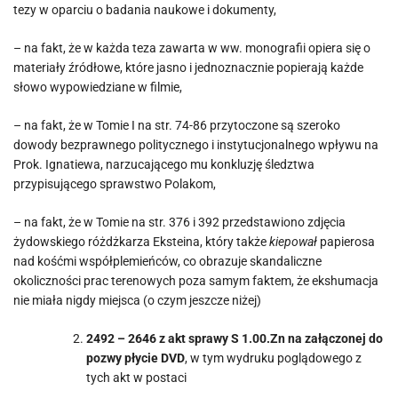
tezy w oparciu o badania naukowe i dokumenty,
– na fakt, że w każda teza zawarta w ww. monografii opiera się o
materiały źródłowe, które jasno i jednoznacznie popierają każde
słowo wypowiedziane w filmie,
– na fakt, że w Tomie I na str. 74-86 przytoczone są szeroko
dowody bezprawnego politycznego i instytucjonalnego wpływu na
Prok. Ignatiewa, narzucającego mu konkluzję śledztwa
przypisującego sprawstwo Polakom,
– na fakt, że w Tomie na str. 376 i 392 przedstawiono zdjęcia
żydowskiego różdżkarza Eksteina, który także
kiepował
papierosa
nad kośćmi współplemieńców, co obrazuje skandaliczne
okoliczności prac terenowych poza samym faktem, że ekshumacja
nie miała nigdy miejsca (o czym jeszcze niżej)
2492 – 2646 z akt sprawy S 1.00.Zn na załączonej do
pozwy płycie DVD
, w tym wydruku poglądowego z
tych akt w postaci