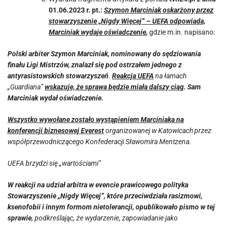
01.06.2023 r. pt.:
Szymon Marciniak oskarżony przez
stowarzyszenie „Nigdy Więcej” – UEFA odpowiada,
Marciniak wydaje oświadczenie
,
gdzie m.in. napisano:
Polski arbiter Szymon Marciniak, nominowany do sędziowania
finału Ligi Mistrzów, znalazł się pod ostrzałem jednego z
antyrasistowskich stowarzyszeń
.
Reakcja UEFA
na łamach
„Guardiana”
wskazuje, że
sprawa będzie miała dalszy ciąg
. Sam
Marciniak wydał oświadczenie.
Wszystko wywołane zostało wystąpieniem Marciniaka na
konferencji biznesowej Everest
organizowanej w Katowicach przez
współprzewodniczącego Konfederacji Sławomira Mentzena.
UEFA brzydzi się „wartościami”
W reakcji na udział arbitra w evencie prawicowego polityka
Stowarzyszenie „Nigdy Więcej”, które przeciwdziała rasizmowi,
ksenofobii i innym formom nietolerancji, opublikowało pismo w tej
sprawie
, podkreślając, że wydarzenie, zapowiadanie jako