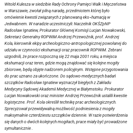
Witold Kulesza w siedzibie Rady Ochrony Pamięci Walk i Męczeństwa
w Warszawie, zwołał pilną naradę, przedmiotem której było
omówienie kwestii związanych z planowaną eks¬humacją w
Jedwabnem. W naradzie uczestniczyli: Naczelnik OKŚZpNP
Radosław Ignatiew, Prokurator Głównej Komisji Lucjan Nowakowski,
Sekretarz Generalny ROPWiM Andrzej Przewoźnik, prof. Andrzej
Kola, kierownik ekipy archeologiczno-antropologicznej powołanej do
udziału w czynności ekshumacji oraz pracownik ROPWiM. Zebrani
uzgodnili, że prace rozpoczną się 22 maja 2001 roku, a miejsca
ekshumacji oraz teren, gdzie mogą znajdować się kolejne mogiły
zbiorowe, będą objęte nadzorem policyjnym. Wstępne przygotowania
do prac uznano za ukończone. Do sądowo-medycznych badań
szczątków Radosław Ignatiew wyznaczył biegłych z Zakładu
Medycyny Sądowej Akademii Medycznej w Białymstoku. Prokurator
Lucjan Nowakowski oraz minister Andrzej Przewoźnik ustalili kwestie
logistyczne. Prof. Kola określił technikę prac archeologicznych.
Sprecyzował przewidywalną możliwość podniesienia z mogiły
maksymalnie czterdziestu szczątków dziennie. W razie potwierdzenia
się danych o dwóch kolejnych mogiłach, prace miały być prowadzone
symultanicznie .