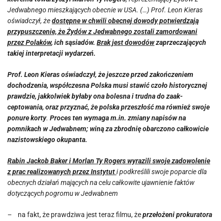
Jedwabnego mieszkających obecnie w USA. (…) Prof. Leon Kieras
oświadczył, że
dostępne w chwili obecnej dowody potwierdzają
przypuszczenie, że Żydów z Jedwabnego zostali zamordowani
przez Polaków
, ich sąsiadów.
Brak jest dowodów
zaprzeczających
takiej interpretacji wydarzeń.
Prof. Leon Kieras oświadczył, że jeszcze przed zakończeniem
dochodzenia, współczesna Polska musi stawić czoło historycznej
prawdzie, jakkolwiek byłaby ona bolesna i trudna do zaak­
ceptowania, oraz przyznać, że polska przeszłość ma również swoje
ponure korty
.
Proces ten wymaga m.in. zmiany napisów na
pomnikach w Jedwabnem; winą za zbrodnię obarczono całkowicie
nazistowskiego okupanta.
Rabin Jackob Baker i Morlan Ty Rogers wyrazili swoje zadowolenie
z prac realizowanych przez Instytut
i podkreślili swoje poparcie dla
obecnych działań mających na celu całkowite ujaw­nienie faktów
dotyczących pogromu w Jedwabnem
– na fakt, że prawdziwa jest teraz filmu, że
przełożeni prokuratora