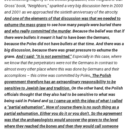
Gross’ book, “Neighbors,” sparked a very big discussion here in 2000
and 2001 as we approached the sixtieth anniversary of the atrocity.
And one of the elements of that discussion was that we needed to
exhume the mass grave
to see how many people were buried there
and who really committed the murder
. Because the belief was that if
there were bullets it meant it had to have been the Germans,
because the Poles did not have bullets at that time. And there was a
big discussion, because there was great pressure to exhume the
grave.
And I said: “It is not permitted.”
Especially in this case, where
we know that the perpetrators were not the Germans in contrast to
almost every other place where this was done by Germans and their
accomplices – this crime was committed by Poles
. The Polish
government therefore has an extraordinary responsibility to be
sensitive to Jewish law and tradition.
On the other hand, the Polish
officials thought that they also had to be sensitive to what was
being said in Poland and
so I came up with the idea of what I called
a “partial exhumation”. Now of course there is no such thing as a
partial exhumation. Either you do it or you don’t. So the agreement
was that the archaeologists would uncover the grave to the level
where they reached the bones and then they would call someone