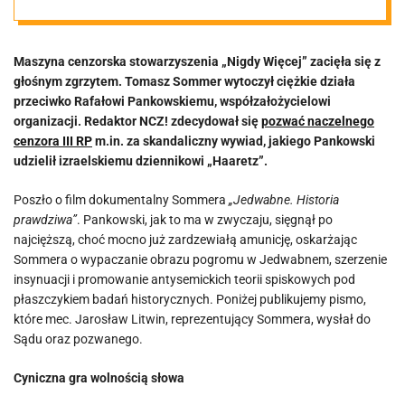
Proces o
Maszyna cenzorska stowarzyszenia „Nigdy Więcej” zacięła się z
„Jedwabne”
głośnym zgrzytem. Tomasz Sommer wytoczył ciężkie działa
przeciwko Rafałowi Pankowskiemu, współzałożycielowi
nabiera tempa!
organizacji. Redaktor NCZ! zdecydował się
pozwać naczelnego
cenzora III RP
m.in. za skandaliczny wywiad, jakiego Pankowski
udzielił izraelskiemu dziennikowi „Haaretz”.
Poszło o film dokumentalny Sommera
„Jedwabne. Historia
prawdziwa”
. Pankowski, jak to ma w zwyczaju, sięgnął po
najcięższą, choć mocno już zardzewiałą amunicję, oskarżając
Sommera o wypaczanie obrazu pogromu w Jedwabnem, szerzenie
insynuacji i promowanie antysemickich teorii spiskowych pod
płaszczykiem badań historycznych. Poniżej publikujemy pismo,
które mec. Jarosław Litwin, reprezentujący Sommera, wysłał do
Sądu oraz pozwanego.
Cyniczna gra wolnością słowa