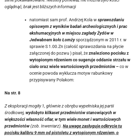
silnie pokawałkowane. Niestety ponieważ nie można było kości
oglądnąć, brak jest bliższych informacji
natomiast sam prof. Andrzej Kola w
sprawozdaniu
opisowym
z wyników badań archeologicznych i prac
ekshumacyjnych w miejscu zagłady Żydów w
Jedwabnem koło Łomży
sporządzonym w 2011 r. w
sprawie S 1.00.Zn (całość sprawozdania na płycie
załączonej do pozwu ) pisał, że
znaleziono pocisku z
wytopionym rdzeniem co sugeruje oddanie strzału w
ciało oraz wiele wartościowych przedmiotów –
co w
ocenie powoda wyklucza motyw rabunkowy
przypisywany Polakom:
Na str. 8
Z eksploracji mogiły 1, głównie z obrębu wypełniska jej partii
środkowej,
wydobyto kilkaset przedmiotów stanowiących w
większości własność ofiar, w tym wiele monet i wartościowych
przedmiotów
(zob. Inwentarz).
Na uwagę zasługuje odkrycie tu
pocisku kalibru 9 mm od pistoletu z wytopionym rdzeniem, o