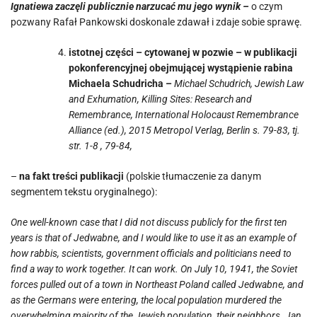
Ignatiewa zaczęli publicznie narzucać mu jego wynik –
o czym
pozwany Rafał Pankowski doskonale zdawał i zdaje sobie sprawę.
istotnej części – cytowanej w pozwie – w publikacji
pokonferencyjnej obejmującej wystąpienie rabina
Michaela Schudricha –
Michael Schudrich, Jewish Law
and Exhumation, Killing Sites: Research and
Remembrance, International Holocaust Remembrance
Alliance (ed.), 2015 Metropol Verlag, Berlin s. 79-83, tj.
str. 1-8 , 79-84,
–
na fakt treści publikacji
(polskie tłumaczenie za danym
segmentem tekstu oryginalnego):
One well-known case that I did not discuss publicly for the first ten
years is that of Jedwabne, and I would like to use it as an example of
how rabbis, scientists, government officials and politicians need to
find a way to work together. It can work. On July 10, 1941, the Soviet
forces pulled out of a town in Northeast Poland called Jedwabne, and
as the Germans were entering, the local population murdered the
overwhelming majority of the Jewish population, their neighbors. Jan