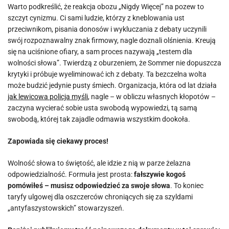
Warto podkreślić, że reakcja obozu „Nigdy Więcej” na pozew to
szczyt cynizmu. Ci sami ludzie, którzy z kneblowania ust
przeciwnikom, pisania donosów i wykluczania z debaty uczynili
swój rozpoznawalny znak firmowy, nagle doznali olśnienia. Kreują
się na uciśnione ofiary, a sam proces nazywają „testem dla
wolności słowa”. Twierdzą z oburzeniem, że Sommer nie dopuszcza
krytyki i próbuje wyeliminować ich z debaty. Ta bezczelna wolta
może budzić jedynie pusty śmiech. Organizacja, która od lat działa
jak lewicowa policja myśli
, nagle – w obliczu własnych kłopotów –
zaczyna wycierać sobie usta swobodą wypowiedzi, tą samą
swobodą, której tak zajadle odmawia wszystkim dookoła.
Zapowiada się ciekawy proces!
Wolność słowa to świętość, ale idzie z nią w parze żelazna
odpowiedzialność. Formuła jest prosta:
fałszywie kogoś
pomówiłeś – musisz odpowiedzieć za swoje słowa
. To koniec
taryfy ulgowej dla oszczerców chroniących się za szyldami
„antyfaszystowskich” stowarzyszeń.