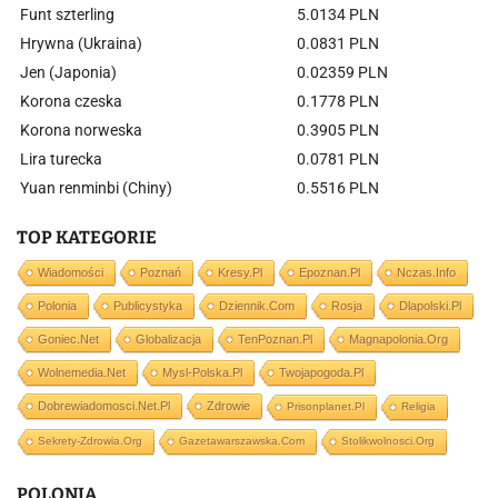
Funt szterling
5.0134 PLN
Hrywna (Ukraina)
0.0831 PLN
Jen (Japonia)
0.02359 PLN
Korona czeska
0.1778 PLN
Korona norweska
0.3905 PLN
Lira turecka
0.0781 PLN
Yuan renminbi (Chiny)
0.5516 PLN
TOP KATEGORIE
Wiadomości
Poznań
Kresy.pl
Epoznan.pl
Nczas.info
Polonia
Publicystyka
Dziennik.com
Rosja
Dlapolski.pl
Goniec.net
Globalizacja
TenPoznan.pl
Magnapolonia.org
Wolnemedia.net
Mysl-Polska.pl
Twojapogoda.pl
Dobrewiadomosci.net.pl
Zdrowie
Prisonplanet.pl
Religia
Sekrety-Zdrowia.org
Gazetawarszawska.com
Stolikwolnosci.org
POLONIA