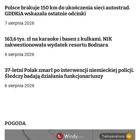
a
Polsce brakuje 150 km do ukończenia sieci autostrad.
GDDKiA wskazała ostatnie odcinki
c
7 sierpnia 2026
j
163,6 tys. zł na karaoke i basen z kulkami. NIK
a
zakwestionowała wydatek resortu Bodnara
w
6 sierpnia 2026
p
37-letni Polak zmarł po interwencji niemieckiej policji.
i
Śledczy badają działania funkcjonariuszy
6 sierpnia 2026
s
u
POGODA