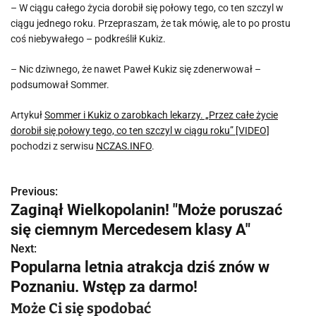
– W ciągu całego życia dorobił się połowy tego, co ten szczyl w
ciągu jednego roku. Przepraszam, że tak mówię, ale to po prostu
coś niebywałego – podkreślił Kukiz.
– Nic dziwnego, że nawet Paweł Kukiz się zdenerwował –
podsumował Sommer.
Artykuł
Sommer i Kukiz o zarobkach lekarzy. „Przez całe życie
dorobił się połowy tego, co ten szczyl w ciągu roku” [VIDEO]
pochodzi z serwisu
NCZAS.INFO
.
Previous:
N
Zaginął Wielkopolanin! "Może poruszać
a
się ciemnym Mercedesem klasy A"
w
Next:
Popularna letnia atrakcja dziś znów w
i
Poznaniu. Wstęp za darmo!
g
Może Ci się spodobać