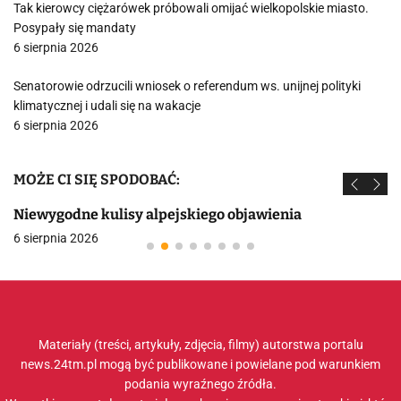
Tak kierowcy ciężarówek próbowali omijać wielkopolskie miasto.
Posypały się mandaty
6 sierpnia 2026
Senatorowie odrzucili wniosek o referendum ws. unijnej polityki
klimatycznej i udali się na wakacje
6 sierpnia 2026
MOŻE CI SIĘ SPODOBAĆ:
Niewygodne kulisy alpejskiego objawienia
6 sierpnia 2026
Materiały (treści, artykuły, zdjęcia, filmy) autorstwa portalu
news.24tm.pl mogą być publikowane i powielane pod warunkiem
podania wyraźnego źródła.