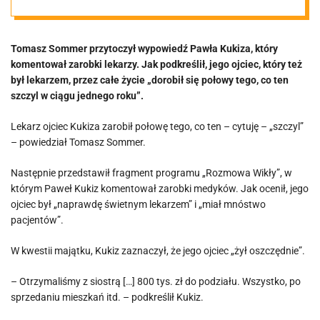
dorobił się
Tomasz Sommer przytoczył wypowiedź Pawła Kukiza, który
połowy tego, co
komentował zarobki lekarzy. Jak podkreślił, jego ojciec, który też
był lekarzem, przez całe życie „dorobił się połowy tego, co ten
ten szczyl w
szczyl w ciągu jednego roku”.
Lekarz ojciec Kukiza zarobił połowę tego, co ten – cytuję – „szczyl”
ciągu roku”
– powiedział Tomasz Sommer.
[VIDEO]
Następnie przedstawił fragment programu „Rozmowa Wikły”, w
którym Paweł Kukiz komentował zarobki medyków. Jak ocenił, jego
ojciec był „naprawdę świetnym lekarzem” i „miał mnóstwo
pacjentów”.
W kwestii majątku, Kukiz zaznaczył, że jego ojciec „żył oszczędnie”.
– Otrzymaliśmy z siostrą […] 800 tys. zł do podziału. Wszystko, po
sprzedaniu mieszkań itd. – podkreślił Kukiz.