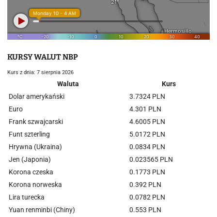
KURSY WALUT NBP
Kurs z dnia: 7 sierpnia 2026
Waluta
Kurs
Dolar amerykański
3.7324 PLN
Euro
4.301 PLN
Frank szwajcarski
4.6005 PLN
Funt szterling
5.0172 PLN
Hrywna (Ukraina)
0.0834 PLN
Jen (Japonia)
0.023565 PLN
Korona czeska
0.1773 PLN
Korona norweska
0.392 PLN
Lira turecka
0.0782 PLN
Yuan renminbi (Chiny)
0.553 PLN