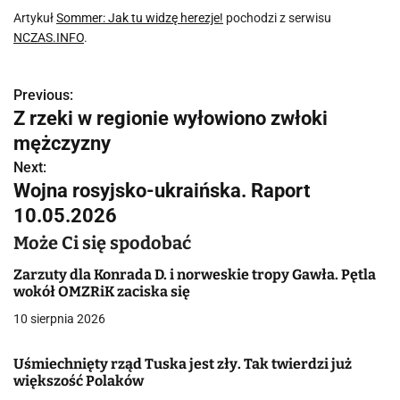
Artykuł
Sommer: Jak tu widzę herezje!
pochodzi z serwisu
NCZAS.INFO
.
Previous:
N
Z rzeki w regionie wyłowiono zwłoki
a
mężczyzny
w
Next:
Wojna rosyjsko-ukraińska. Raport
i
10.05.2026
g
Może Ci się spodobać
a
Zarzuty dla Konrada D. i norweskie tropy Gawła. Pętla
wokół OMZRiK zaciska się
c
10 sierpnia 2026
j
Uśmiechnięty rząd Tuska jest zły. Tak twierdzi już
a
większość Polaków