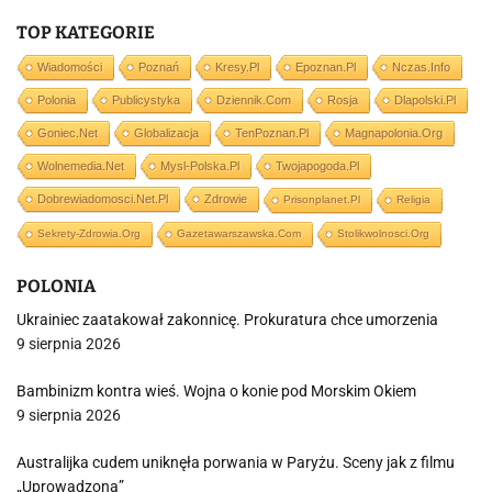
TOP KATEGORIE
Wiadomości
Poznań
Kresy.pl
Epoznan.pl
Nczas.info
Polonia
Publicystyka
Dziennik.com
Rosja
Dlapolski.pl
Goniec.net
Globalizacja
TenPoznan.pl
Magnapolonia.org
Wolnemedia.net
Mysl-Polska.pl
Twojapogoda.pl
Dobrewiadomosci.net.pl
Zdrowie
Prisonplanet.pl
Religia
Sekrety-Zdrowia.org
Gazetawarszawska.com
Stolikwolnosci.org
POLONIA
Ukrainiec zaatakował zakonnicę. Prokuratura chce umorzenia
9 sierpnia 2026
Bambinizm kontra wieś. Wojna o konie pod Morskim Okiem
9 sierpnia 2026
Australijka cudem uniknęła porwania w Paryżu. Sceny jak z filmu
„Uprowadzona”