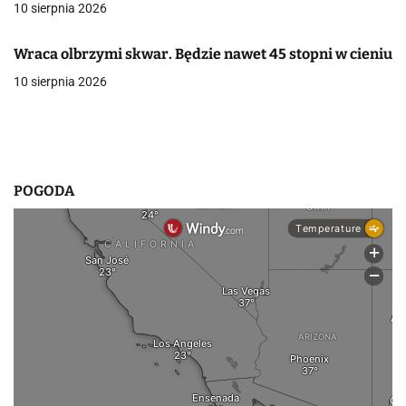
w
10 sierpnia 2026
p
Wraca olbrzymi skwar. Będzie nawet 45 stopni w cieniu
i
10 sierpnia 2026
s
u
POGODA