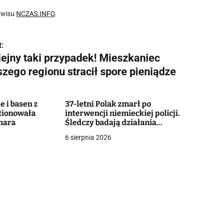
rwisu
NCZAS.INFO
.
:
lejny taki przypadek! Mieszkaniec
szego regionu stracił spore pieniądze
e i basen z
37-letni Polak zmarł po
tionowała
interwencji niemieckiej policji.
nara
Śledczy badają działania
funkcjonariuszy
6 sierpnia 2026