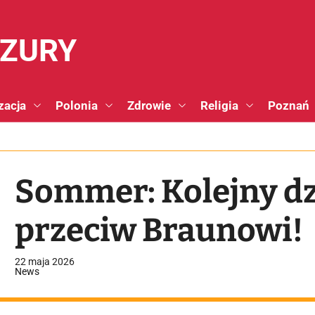
NZURY
zacja
Polonia
Zdrowie
Religia
Poznań
Sommer: Kolejny d
przeciw Braunowi!
22 maja 2026
News