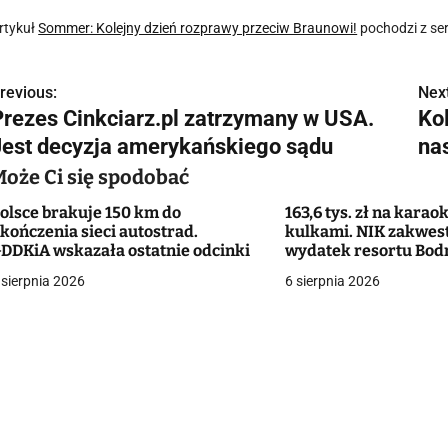
rtykuł
Sommer: Kolejny dzień rozprawy przeciw Braunowi!
pochodzi z se
revious:
Next
N
Prezes Cinkciarz.pl zatrzymany w USA.
Ko
a
Jest decyzja amerykańskiego sądu
na
w
Może Ci się spodobać
olsce brakuje 150 km do
163,6 tys. zł na karaok
kończenia sieci autostrad.
kulkami. NIK zakwes
g
DDKiA wskazała ostatnie odcinki
wydatek resortu Bod
 sierpnia 2026
6 sierpnia 2026
a
c
a
w