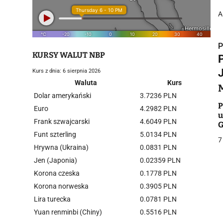
A
P
KURSY WALUT NBP
Kurs z dnia: 6 sierpnia 2026
Waluta
Kurs
Dolar amerykański
3.7236 PLN
i
P
Euro
4.2982 PLN
u
Frank szwajcarski
4.6049 PLN
G
Funt szterling
5.0134 PLN
7
Hrywna (Ukraina)
0.0831 PLN
Jen (Japonia)
0.02359 PLN
Korona czeska
0.1778 PLN
j
Korona norweska
0.3905 PLN
Lira turecka
0.0781 PLN
Yuan renminbi (Chiny)
0.5516 PLN