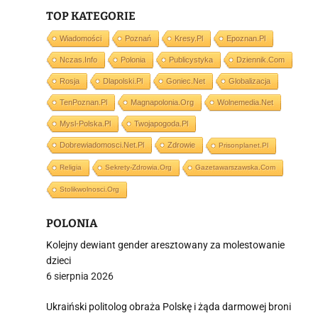
TOP KATEGORIE
Wiadomości
Poznań
Kresy.pl
Epoznan.pl
i
Nczas.info
Polonia
Publicystyka
Dziennik.com
Rosja
Dlapolski.pl
Goniec.net
Globalizacja
TenPoznan.pl
Magnapolonia.org
Wolnemedia.net
Mysl-Polska.pl
Twojapogoda.pl
Dobrewiadomosci.net.pl
Zdrowie
Prisonplanet.pl
Religia
Sekrety-Zdrowia.org
Gazetawarszawska.com
Stolikwolnosci.org
POLONIA
Kolejny dewiant gender aresztowany za molestowanie
dzieci
6 sierpnia 2026
Ukraiński politolog obraża Polskę i żąda darmowej broni