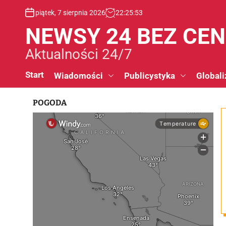
S
piątek, 7 sierpnia 2026
22
:
25
:
54
k
i
NEWSY 24 BEZ CE
p
t
Aktualności 24/7
o
c
Start
Wiadomości
Publicystyka
Globali
o
n
POGODA
t
e
n
t