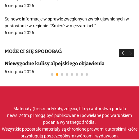
6 sierpnia 2026
Są nowe informacje w sprawie zwęglonych zwłok ujawnionych w
pustostanie w regionie. "Śmierć w męczarniach"
6 sierpnia 2026
MOŻE CI SIĘ SPODOBAĆ:
Niewygodne kulisy alpejskiego objawienia
6 sierpnia 2026
Materiały (treści, artykuły, zdjęcia, filmy) autorstwa portalu
news.24tm.pl mogą być publikowane i powielane pod warunkiem
podania wyraźnego źródła.
Wszystkie pozostałe materiały są chronione prawami autorskimi, które
przysługują poszczególnym twórcom i wydawcom.