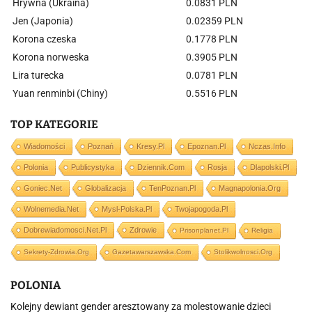
Hrywna (Ukraina)
0.0831 PLN
Jen (Japonia)
0.02359 PLN
Korona czeska
0.1778 PLN
Korona norweska
0.3905 PLN
Lira turecka
0.0781 PLN
Yuan renminbi (Chiny)
0.5516 PLN
TOP KATEGORIE
Wiadomości
Poznań
Kresy.pl
Epoznan.pl
Nczas.info
Polonia
Publicystyka
Dziennik.com
Rosja
Dlapolski.pl
Goniec.net
Globalizacja
TenPoznan.pl
Magnapolonia.org
Wolnemedia.net
Mysl-Polska.pl
Twojapogoda.pl
Dobrewiadomosci.net.pl
Zdrowie
Prisonplanet.pl
Religia
Sekrety-Zdrowia.org
Gazetawarszawska.com
Stolikwolnosci.org
POLONIA
Kolejny dewiant gender aresztowany za molestowanie dzieci