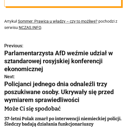
Artykuł
Sommer: Prawica u władzy – czy to możliwe?
pochodzi z
serwisu
NCZAS.INFO
.
Previous:
N
Parlamentarzysta AfD weźmie udział w
a
sztandarowej rosyjskiej konferencji
w
ekonomicznej
Next:
i
Policjanci jednego dnia odnaleźli trzy
g
poszukiwane osoby. Ukrywały się przed
wymiarem sprawiedliwości
a
Może Ci się spodobać
c
37-letni Polak zmarł po interwencji niemieckiej policji.
j
Śledczy badają działania funkcjonariuszy