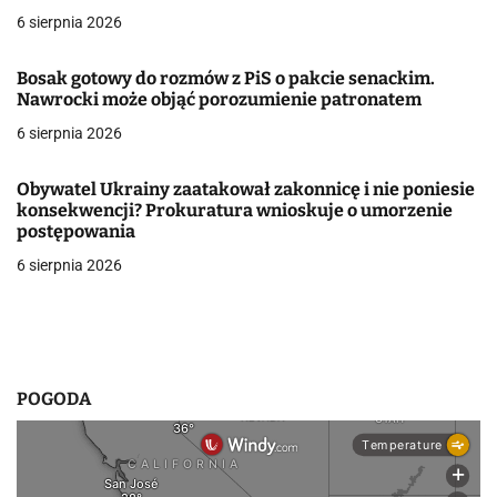
a
6 sierpnia 2026
w
Bosak gotowy do rozmów z PiS o pakcie senackim.
Nawrocki może objąć porozumienie patronatem
p
6 sierpnia 2026
i
s
Obywatel Ukrainy zaatakował zakonnicę i nie poniesie
konsekwencji? Prokuratura wnioskuje o umorzenie
u
postępowania
6 sierpnia 2026
POGODA