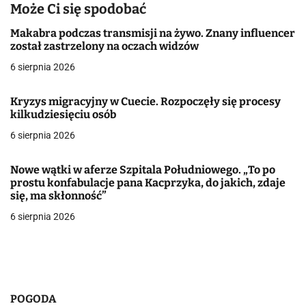
g
Może Ci się spodobać
a
Makabra podczas transmisji na żywo. Znany influencer
został zastrzelony na oczach widzów
c
6 sierpnia 2026
j
Kryzys migracyjny w Cuecie. Rozpoczęły się procesy
a
kilkudziesięciu osób
w
6 sierpnia 2026
p
Nowe wątki w aferze Szpitala Południowego. „To po
i
prostu konfabulacje pana Kacprzyka, do jakich, zdaje
się, ma skłonność”
s
6 sierpnia 2026
u
POGODA