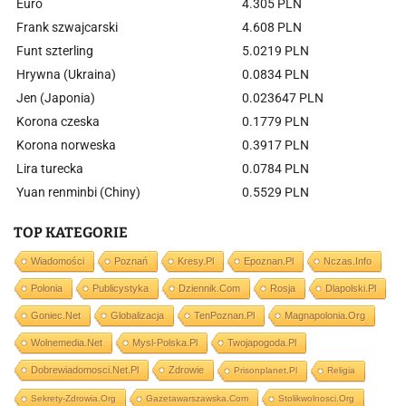
Euro
4.305 PLN
Frank szwajcarski
4.608 PLN
Funt szterling
5.0219 PLN
Hrywna (Ukraina)
0.0834 PLN
Jen (Japonia)
0.023647 PLN
Korona czeska
0.1779 PLN
Korona norweska
0.3917 PLN
Lira turecka
0.0784 PLN
Yuan renminbi (Chiny)
0.5529 PLN
TOP KATEGORIE
Wiadomości
Poznań
Kresy.pl
Epoznan.pl
Nczas.info
Polonia
Publicystyka
Dziennik.com
Rosja
Dlapolski.pl
Goniec.net
Globalizacja
TenPoznan.pl
Magnapolonia.org
Wolnemedia.net
Mysl-Polska.pl
Twojapogoda.pl
Dobrewiadomosci.net.pl
Zdrowie
Prisonplanet.pl
Religia
Sekrety-Zdrowia.org
Gazetawarszawska.com
Stolikwolnosci.org