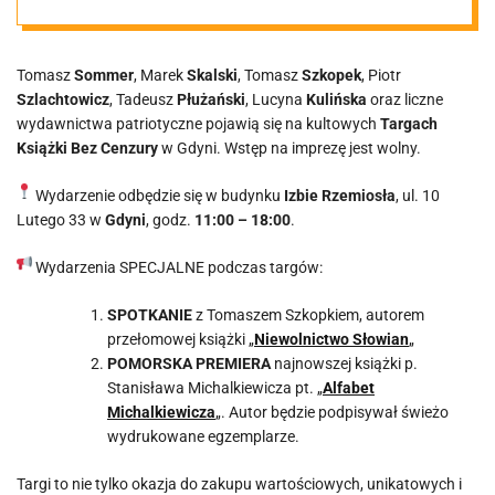
Płużański,
Tomasz
Sommer
, Marek
Skalski
, Tomasz
Szkopek
, Piotr
Kulińska w
Szlachtowicz
, Tadeusz
Płużański
, Lucyna
Kulińska
oraz liczne
wydawnictwa patriotyczne pojawią się na kultowych
Targach
Gdyni!
Książki Bez Cenzury
w Gdyni. Wstęp na imprezę jest wolny.
Wydarzenie odbędzie się w budynku
Izbie Rzemiosła
, ul. 10
Zapraszamy
Lutego 33 w
Gdyni
, godz.
11:00 – 18:00
.
30.05.2026 w
Wydarzenia SPECJALNE podczas targów:
SPOTKANIE
z Tomaszem Szkopkiem, autorem
sobotę
przełomowej książki „
Niewolnictwo Słowian
„
POMORSKA PREMIERA
najnowszej książki p.
Stanisława Michalkiewicza pt. „
Alfabet
Michalkiewicza
„. Autor będzie podpisywał świeżo
wydrukowane egzemplarze.
Targi to nie tylko okazja do zakupu wartościowych, unikatowych i