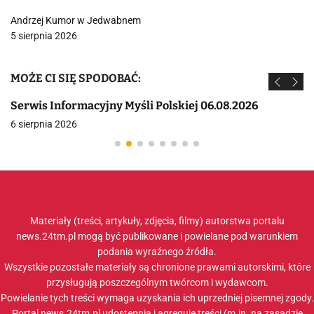
Andrzej Kumor w Jedwabnem
5 sierpnia 2026
MOŻE CI SIĘ SPODOBAĆ:
Serwis Informacyjny Myśli Polskiej 06.08.2026
6 sierpnia 2026
Materiały (treści, artykuły, zdjęcia, filmy) autorstwa portalu
news.24tm.pl mogą być publikowane i powielane pod warunkiem
podania wyraźnego źródła.
Wszystkie pozostałe materiały są chronione prawami autorskimi, które
przysługują poszczególnym twórcom i wydawcom.
Powielanie tych treści wymaga uzyskania ich uprzedniej pisemnej zgody.
Portal news.24tm.pl udostępnia i agreguje treści (m.in. na zasadzie