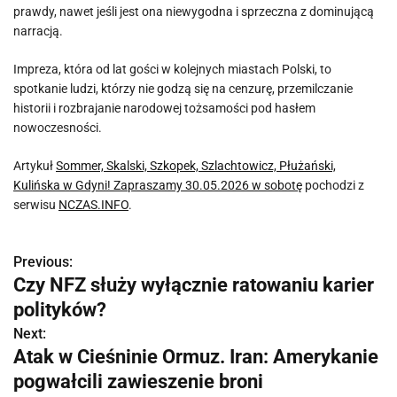
prawdy, nawet jeśli jest ona niewygodna i sprzeczna z dominującą
narracją.
Impreza, która od lat gości w kolejnych miastach Polski, to
spotkanie ludzi, którzy nie godzą się na cenzurę, przemilczanie
historii i rozbrajanie narodowej tożsamości pod hasłem
nowoczesności.
Artykuł
Sommer, Skalski, Szkopek, Szlachtowicz, Płużański,
Kulińska w Gdyni! Zapraszamy 30.05.2026 w sobotę
pochodzi z
serwisu
NCZAS.INFO
.
Previous:
N
Czy NFZ służy wyłącznie ratowaniu karier
a
polityków?
w
Next:
Atak w Cieśninie Ormuz. Iran: Amerykanie
i
pogwałcili zawieszenie broni