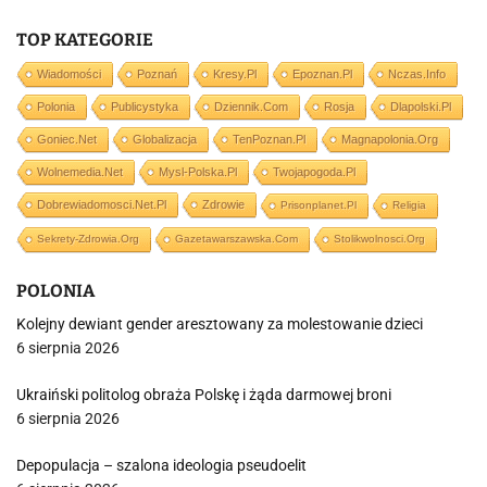
TOP KATEGORIE
Wiadomości
Poznań
Kresy.pl
Epoznan.pl
Nczas.info
Polonia
Publicystyka
Dziennik.com
Rosja
Dlapolski.pl
Goniec.net
Globalizacja
TenPoznan.pl
Magnapolonia.org
Wolnemedia.net
Mysl-Polska.pl
Twojapogoda.pl
Dobrewiadomosci.net.pl
Zdrowie
Prisonplanet.pl
Religia
Sekrety-Zdrowia.org
Gazetawarszawska.com
Stolikwolnosci.org
POLONIA
Kolejny dewiant gender aresztowany za molestowanie dzieci
6 sierpnia 2026
Ukraiński politolog obraża Polskę i żąda darmowej broni
6 sierpnia 2026
Depopulacja – szalona ideologia pseudoelit