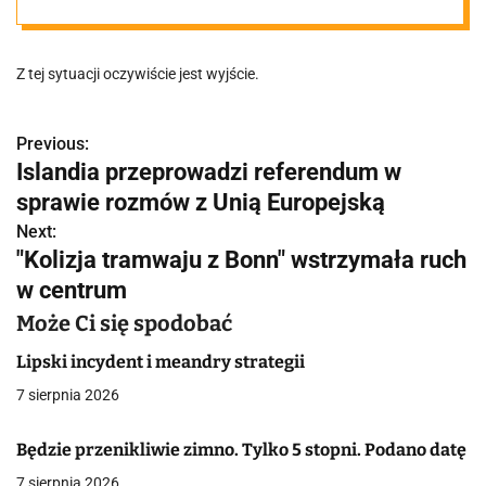
UPA-iny
Z tej sytuacji oczywiście jest wyjście.
Previous:
N
Islandia przeprowadzi referendum w
a
sprawie rozmów z Unią Europejską
w
Next:
"Kolizja tramwaju z Bonn" wstrzymała ruch
i
w centrum
g
Może Ci się spodobać
a
Lipski incydent i meandry strategii
c
7 sierpnia 2026
j
Będzie przenikliwie zimno. Tylko 5 stopni. Podano datę
a
7 sierpnia 2026