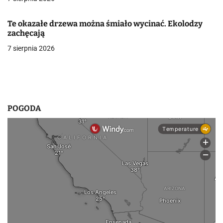
w
Te okazałe drzewa można śmiało wycinać. Ekolodzy
p
zachęcają
7 sierpnia 2026
i
s
u
POGODA