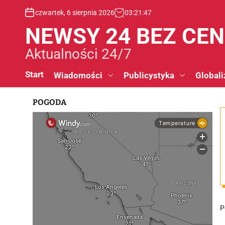
S
czwartek, 6 sierpnia 2026
03
:
21
:
48
k
i
NEWSY 24 BEZ CE
p
t
Aktualności 24/7
o
c
Start
Wiadomości
Publicystyka
Globali
o
n
POGODA
t
e
n
t
P