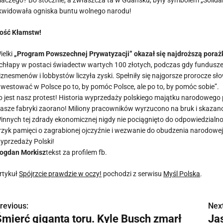
laczego? Bo stocznie, a zwłaszcza ta w Gdańsku, były symbolem „Solidarn
ikwidowała ogniska buntu wolnego narodu!
Dość Kłamstw!
Wielki
„Program Powszechnej Prywatyzacji” okazał się najdroższą porażk
chłapy w postaci świadectw wartych 100 złotych, podczas gdy fundusz
iznesmenów i lobbystów liczyła zyski. Spełniły się najgorsze prorocze sł
nwestować w Polsce po to, by pomóc Polsce, ale po to, by pomóc sobie”.
To jest nasz protest! ​Historia wyprzedaży polskiego majątku narodoweg
Nasze fabryki zaorano! Miliony pracowników wyrzucono na bruk i skazano
Winnych tej zdrady ekonomicznej nigdy nie pociągnięto do odpowiedzial
rzyk pamięci o zagrabionej ojczyźnie i wezwanie do obudzenia narodowej
yprzedaży Polski!
ogdan Morkisz
tekst za profilem fb.
rtykuł
Spójrzcie prawdzie w oczy!
pochodzi z serwisu
Myśl Polska
.
revious:
Next
N
Śmierć giganta toru. Kyle Busch zmarł
Jas