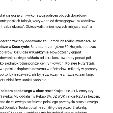
r stał się gorliwym wykonawcą poleceń obcych doradców,
ronić polskich fabryk, wyzywano od demagogów i szkodników!
n trzeba ukraść”. Obiecywali „milion nowych miejsc pracy”, a
potężne zakłady oddawano za ułamek ich realnej wartości? To
nicze w Kostrzynie
: Sprzedane za nędzne 80 złotych, podczas
 dolarów!
Celuloza w Kwidzynie
: Nowoczesny gigant
udowanie takiego zakładu od zera kosztowałoby ponad pół
ko siedmiokrotnie poniżej cen rynkowych!
Polskie Huty Stali
:
two polskie dopłaciło nowemu właścicielowi miliardy w pomocy
 to, by je rozwijać, ale by je zwyczajnie zniszczyć, zamknąć i
: Oddaliśmy Banki i Stocznie.
 sektora bankowego w obce ręce!
Kraje takie jak Niemcy czy
0% rynku. My oddaliśmy Pekao SA, BZ WBK i akcje PZU za bezcen,
ono do celowego zarżnięcia polskiego przemysłu stoczniowego.
ąd Donalda Tuska potulnie schylił głowę przed Brukselą.