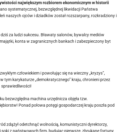
ywistości największym rozbiorem ekonomicznym w historii
nano systematycznej, bezwzględnej likwidacji Państwa
eń naszych ojców i dziadków został rozszarpany, rozkradziony i
ą dziś za ludzi sukcesu. Bławaty salonów, bywalcy mediów
majątki, konta w zagranicznych bankach i zabezpieczony byt
ą zwykłym człowiekiem i powołując się na wieczny „kryzys”,
 w tym karykaturze „demokratycznego” kraju, chronieni przez
d sprawiedliwości!
roku bezwzględna machina urzędnicza objęła tzw.
ębiorstw! Ponad połowa potęgi gospodarczej kraju poszła pod
ród zdążył odetchnąć wolnością, komunistyczni dyrektorzy,
li soki z państwowych firm, budując pierwsze, zbrukane fortuny