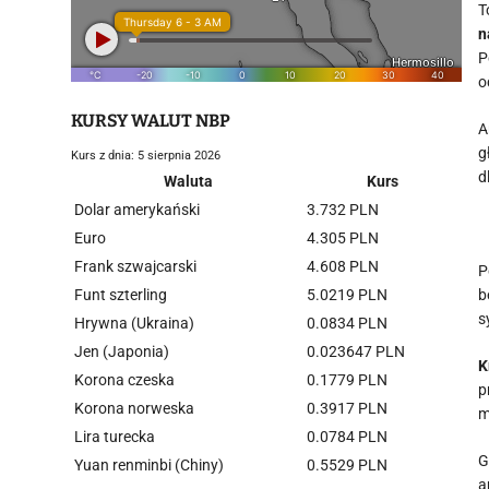
​
n
P
o
KURSY WALUT NBP
​
g
Kurs z dnia: 5 sierpnia 2026
d
Waluta
Kurs
Dolar amerykański
3.732 PLN
Euro
4.305 PLN
Frank szwajcarski
4.608 PLN
​
Funt szterling
5.0219 PLN
b
s
Hrywna (Ukraina)
0.0834 PLN
Jen (Japonia)
0.023647 PLN
​
Korona czeska
0.1779 PLN
p
Korona norweska
0.3917 PLN
m
Lira turecka
0.0784 PLN
​
Yuan renminbi (Chiny)
0.5529 PLN
a