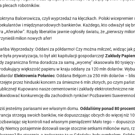
a plecach robotników.
Doktryna Balcerowicza, czyli wyprzedaż na klęczkach. Polski wicepremie
pekulantów i międzynarodowych bankierów. Każdego, kto odważył się b
ra „Aferałów”. Rządy liberałów jawnie ogłosiły światu, że „pierwszy milio
rzynieśli milion nowych afer!
Hańba Wyprzedaży: Oddani za półdarmo! Czy można milczeć, widząc jak 
ie była prywatyzacja, to był akt kapitulacji gospodarczej!
​Zakłady Papier
dy zagraniczna firma doradcza za samą „wycenę” skasowała 80 tysięcy
rodukujący większość papieru w kraju oddany za 120 mln dolarów. Wyb
iliarda!
Elektrownia Połaniec
: Oddana Belgom za 250 mln dolarów – blis
rzejęte przez hinduski koncern za śmieszne 6 mln złotych, po czym pańs
ublicznej! ​Kupowano nasze cementownie i zakłady elektrotechniczne nie po
likwidować konkurencję dla zachodnich rynków! Pozbawieni Suwerenności
Dziś jesteśmy pariasami we własnym domu.
Oddaliśmy ponad 80 procent
rancja strzegą swoich banków, nie dopuszczając obcych do więcej niż 1
ozbawiając się kontroli nad własnym pieniądzem! ​Mało tego – dopuszcz
dy Niemcy potajemnie dotowali swoje stocznie setkami milionów euro, rz