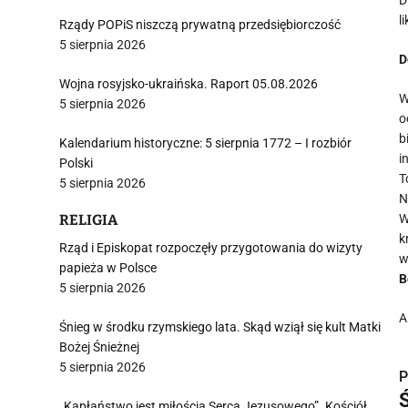
D
l
Rządy POPiS niszczą prywatną przedsiębiorczość
5 sierpnia 2026
​
Wojna rosyjsko-ukraińska. Raport 05.08.2026
​
5 sierpnia 2026
o
b
Kalendarium historyczne: 5 sierpnia 1772 – I rozbiór
i
Polski
​
5 sierpnia 2026
​
RELIGIA
​
k
Rząd i Episkopat rozpoczęły przygotowania do wizyty
w
papieża w Polsce
B
5 sierpnia 2026
A
Śnieg w środku rzymskiego lata. Skąd wziął się kult Matki
Bożej Śnieżnej
5 sierpnia 2026
P
„Kapłaństwo jest miłością Serca Jezusowego”. Kościół