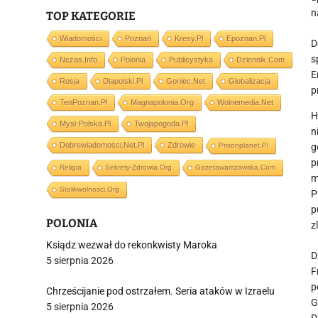
n
TOP KATEGORIE
Wiadomości
Poznań
Kresy.pl
Epoznan.pl
​
s
Nczas.info
Polonia
Publicystyka
Dziennik.com
E
Rosja
Dlapolski.pl
Goniec.net
Globalizacja
p
TenPoznan.pl
Magnapolonia.org
Wolnemedia.net
​
Mysl-Polska.pl
Twojapogoda.pl
n
Dobrewiadomosci.net.pl
Zdrowie
Prisonplanet.pl
g
p
Religia
Sekrety-Zdrowia.org
Gazetawarszawska.com
m
Stolikwolnosci.org
P
p
POLONIA
z
Ksiądz wezwał do rekonkwisty Maroka
​
5 sierpnia 2026
F
p
Chrześcijanie pod ostrzałem. Seria ataków w Izraelu
G
5 sierpnia 2026