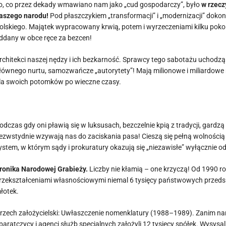
To, co przez dekady wmawiano nam jako „cud gospodarczy”, było
w rzecz
aszego narodu!
Pod płaszczykiem „transformacji” i „modernizacji” doko
olskiego. Majątek wypracowany krwią, potem i wyrzeczeniami kilku pokol
ddany w obce ręce za bezcen!
Architekci naszej nędzy i ich bezkarność. Sprawcy tego sabotażu uchodz
łównego nurtu, samozwańcze „autorytety”! Mają milionowe i miliardowe 
la swoich potomków po wieczne czasy.
Podczas gdy oni pławią się w luksusach, bezczelnie kpią z tradycji, gardz
ezwstydnie wzywają nas do zaciskania pasa! Cieszą się pełną wolnością
ystem, w którym sądy i prokuratury okazują się „niezawisłe” wyłącznie o
Kronika Narodowej Grabieży.
Liczby nie kłamią – one krzyczą! Od 1990 
rzekształceniami własnościowymi niemal 6 tysięcy państwowych przedsi
łotek.
Grzech założycielski: Uwłaszczenie nomenklatury (1988–1989). Zanim na
paratczycy i agenci służb specjalnych założyli 12 tysięcy spółek. Wysysa