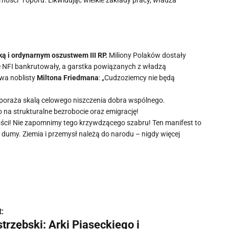
ości” i oporu. Likwidując wielkie zakłady pracy, władza
ą i ordynarnym oszustwem III RP.
Miliony Polaków dostały
e NFI bankrutowały, a garstka powiązanych z władzą
owa noblisty
Miltona Friedmana
: „Cudzoziemcy nie będą
o poraża skalą celowego niszczenia dobra wspólnego.
 na strukturalne bezrobocie oraz emigrację!
ności! Nie zapomnimy tego krzywdzącego szabru! Ten manifest to
 dumy. Ziemia i przemysł należą do narodu – nigdy więcej
:
trzębski: Arki Piaseckiego i