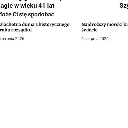
a
nagle w wieku 41 lat
Sz
w
Może Ci się spodobać
zlachetna duma z historycznego
Najdroższy morski k
raku rozsądku
świecie
g
 sierpnia 2026
6 sierpnia 2026
a
c
a
w
p
s