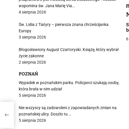
wspomina św. Jana Marię Via…
4 sierpnia 2026
i
S
Św. Lidia z Tiatyry – pierwsza znana chrześcijanka
b
Europy
3 sierpnia 2026
6
Błogosławiony August Czartoryski. Książę, który wybrał
życie zakonne
2 sierpnia 2026
j
POZNAŃ
Wypadek w poznańskim parku. Policjanci szukają osoby,
która brała w nim udział
5 sierpnia 2026
Nie wszyscy są zadowoleni z zapowiadanych zmian na
i
poznańskiej ulicy. Doszło tu …
5 sierpnia 2026