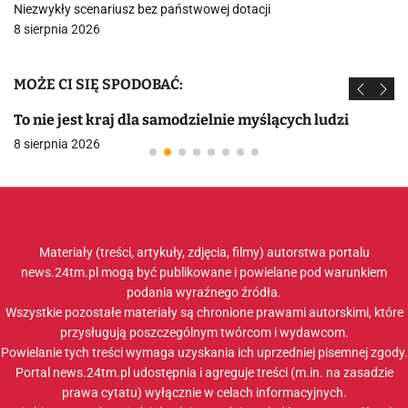
Niezwykły scenariusz bez państwowej dotacji
8 sierpnia 2026
MOŻE CI SIĘ SPODOBAĆ:
To nie jest kraj dla samodzielnie myślących ludzi
8 sierpnia 2026
Materiały (treści, artykuły, zdjęcia, filmy) autorstwa portalu
news.24tm.pl mogą być publikowane i powielane pod warunkiem
podania wyraźnego źródła.
Wszystkie pozostałe materiały są chronione prawami autorskimi, które
przysługują poszczególnym twórcom i wydawcom.
Powielanie tych treści wymaga uzyskania ich uprzedniej pisemnej zgody.
Portal news.24tm.pl udostępnia i agreguje treści (m.in. na zasadzie
prawa cytatu) wyłącznie w celach informacyjnych.