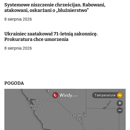
Systemowe niszczenie chrześcijan. Rabowani,
p
atakowani, oskarżani o „bluźnierstwo”
i
8 sierpnia 2026
s
Ukrainiec zaatakował 71-letnią zakonnicę.
u
Prokuratura chce umorzenia
8 sierpnia 2026
POGODA