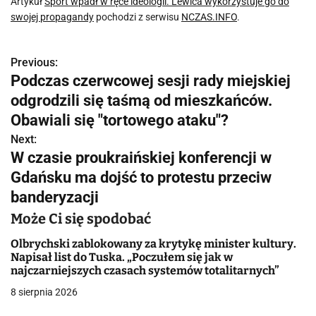
Artykuł
Sport wpadł w ręce ideologii. Lewica wykorzystuje go do
swojej propagandy
pochodzi z serwisu
NCZAS.INFO
.
Previous:
N
Podczas czerwcowej sesji rady miejskiej
a
odgrodzili się taśmą od mieszkańców.
w
Obawiali się "tortowego ataku"?
Next:
i
W czasie proukraińskiej konferencji w
g
Gdańsku ma dojść to protestu przeciw
banderyzacji
a
Może Ci się spodobać
c
Olbrychski zablokowany za krytykę minister kultury.
j
Napisał list do Tuska. „Poczułem się jak w
najczarniejszych czasach systemów totalitarnych”
a
8 sierpnia 2026
w