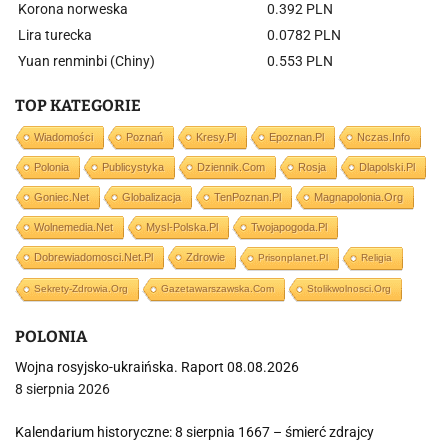
Korona norweska
0.392 PLN
Lira turecka
0.0782 PLN
Yuan renminbi (Chiny)
0.553 PLN
TOP KATEGORIE
Wiadomości
Poznań
Kresy.pl
Epoznan.pl
Nczas.info
Polonia
Publicystyka
Dziennik.com
Rosja
Dlapolski.pl
Goniec.net
Globalizacja
TenPoznan.pl
Magnapolonia.org
Wolnemedia.net
Mysl-Polska.pl
Twojapogoda.pl
Dobrewiadomosci.net.pl
Zdrowie
Prisonplanet.pl
Religia
Sekrety-Zdrowia.org
Gazetawarszawska.com
Stolikwolnosci.org
POLONIA
Wojna rosyjsko-ukraińska. Raport 08.08.2026
8 sierpnia 2026
Kalendarium historyczne: 8 sierpnia 1667 – śmierć zdrajcy