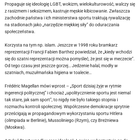
Propaguje się ideologię LGBT, wokizm, wielokulturowość, walczy się
z rasizmem i seksizmem, kastruje męskie kibicowanie. Zwłaszcza
zachodnie państwa i ich ministerstwa sportu traktują rywalizację
na stadionach jako „narzędzie miękkiej siły” do oduraczania
społeczeństwa.
Korzysta na tym np. islam. Jeszcze w 1998 roku bramkarz
reprezentacji Francji Fabien Barthez powiedział, że „kiedy wchodzi
się do szatni reprezentacji można pomyśleć, że jest się w meczecie”.
Od tego czasu jest jeszcze gorzej… Jedzenie halal, modły w
szatniach, muzułmańska higiena w toalecie…
Frédéric Magellan mówi wprost – „Sport dzisiaj żyje w rytmie
ingerencji politycznej” i chociaż „upolitycznienie sportu jest niemal
tak stare, jak sam sport”, to nigdy nie było takiego stopnia i
rozmachu kontroli społecznej. Współczesne demokracje sprytnie
prześcigają w propagandowym wykorzystaniu sportu Hitlera
(olimpiada w Berlinie), Mussoliniego (Rzym), czy Breżniewa
(Moskwa).