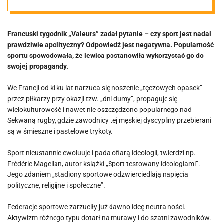
go do swojej
Francuski tygodnik „Valeurs” zadał pytanie – czy sport jest nadal
propagandy
prawdziwie apolityczny? Odpowiedź jest negatywna. Popularność
sportu spowodowała, że lewica postanowiła wykorzystać go do
swojej propagandy.
We Francji od kilku lat narzuca się noszenie „tęczowych opasek”
przez piłkarzy przy okazji tzw. „dni dumy”, propaguje się
wielokulturowość i nawet nie oszczędzono popularnego nad
Sekwaną rugby, gdzie zawodnicy tej męskiej dyscypliny przebierani
są w śmieszne i pastelowe trykoty.
Sport nieustannie ewoluuje i pada ofiarą ideologii, twierdzi np.
Frédéric Magellan, autor książki „Sport testowany ideologiami”.
Jego zdaniem „stadiony sportowe odzwierciedlają napięcia
polityczne, religijne i społeczne”.
Federacje sportowe zarzuciły już dawno ideę neutralności.
Aktywizm różnego typu dotarł na murawy i do szatni zawodników.