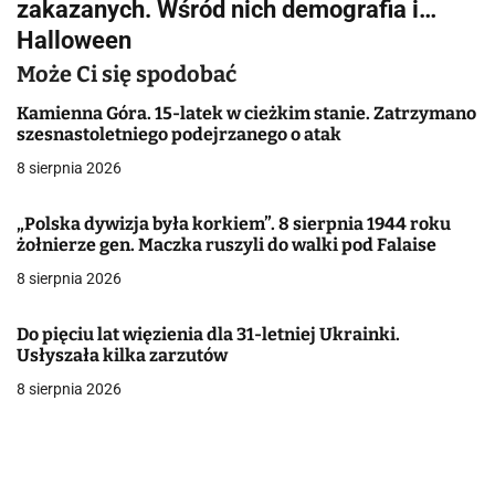
zakazanych. Wśród nich demografia i…
i
Halloween
g
Może Ci się spodobać
a
Kamienna Góra. 15-latek w cieżkim stanie. Zatrzymano
szesnastoletniego podejrzanego o atak
c
8 sierpnia 2026
j
„Polska dywizja była korkiem”. 8 sierpnia 1944 roku
a
żołnierze gen. Maczka ruszyli do walki pod Falaise
w
8 sierpnia 2026
p
Do pięciu lat więzienia dla 31-letniej Ukrainki.
i
Usłyszała kilka zarzutów
8 sierpnia 2026
s
u