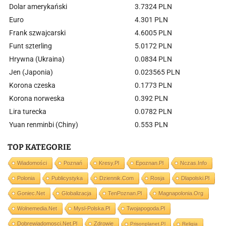
Dolar amerykański
3.7324 PLN
Euro
4.301 PLN
Frank szwajcarski
4.6005 PLN
Funt szterling
5.0172 PLN
Hrywna (Ukraina)
0.0834 PLN
Jen (Japonia)
0.023565 PLN
Korona czeska
0.1773 PLN
Korona norweska
0.392 PLN
Lira turecka
0.0782 PLN
Yuan renminbi (Chiny)
0.553 PLN
TOP KATEGORIE
Wiadomości
Poznań
Kresy.pl
Epoznan.pl
Nczas.info
Polonia
Publicystyka
Dziennik.com
Rosja
Dlapolski.pl
Goniec.net
Globalizacja
TenPoznan.pl
Magnapolonia.org
Wolnemedia.net
Mysl-Polska.pl
Twojapogoda.pl
Dobrewiadomosci.net.pl
Zdrowie
Prisonplanet.pl
Religia