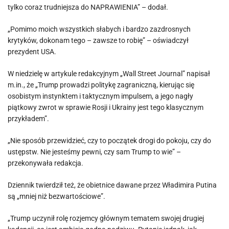
tylko coraz trudniejsza do NAPRAWIENIA” – dodał.
„Pomimo moich wszystkich słabych i bardzo zazdrosnych
krytyków, dokonam tego – zawsze to robię” – oświadczył
prezydent USA.
W niedzielę w artykule redakcyjnym „Wall Street Journal” napisał
m.in., że „Trump prowadzi politykę zagraniczną, kierując się
osobistym instynktem i taktycznym impulsem, a jego nagły
piątkowy zwrot w sprawie Rosji i Ukrainy jest tego klasycznym
przykładem”.
„Nie sposób przewidzieć, czy to początek drogi do pokoju, czy do
ustępstw. Nie jesteśmy pewni, czy sam Trump to wie” –
przekonywała redakcja.
Dziennik twierdził też, że obietnice dawane przez Władimira Putina
są „mniej niż bezwartościowe”.
„Trump uczynił rolę rozjemcy głównym tematem swojej drugiej