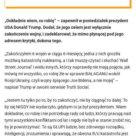
Ukrainy jak
„Dokładnie wiem, co robię” – zapewnił w poniedziałek prezydent
zawsze
USA Donald Trump. Dodał, że jego celem jest wyłącznie
zakończenie wojny, i zadeklarował, że mimo płynącej pod jego
zapewnia,
adresem krytyki, dokona tego.
„Zakończyłem 6 wojen w ciągu 6 miesięcy, jedna z nich groziła
Trump
możliwą katastrofą nuklearną, a i tak muszę czytać i słuchać 'Wall
Street Journal’ i wielu innych, którzy naprawdę nie mają pojęcia, jak
krytykuje
mówią mi wszystko, co robię źle w sprawie BAŁAGANU wokół
Rosji/Ukrainy, czyli wojny śpiącego Joe Bidena, a nie mojej” –
napisał Trump w swoim serwisie Truth Social.
prowojenne i
„Jestem tu tylko po to, by to zakończyć, nie by ciągnąć to dalej. To
prokijowskie
by się NIGDY nie wydarzyło, gdybym to ja był prezydentem. Wiem
dokładnie, co robię i nie potrzebuję rady od ludzi, którzy pracują nad
tymi wszystkimi konfliktami od lat i nigdy nie byli w stanie zrobić nic,
media
by je powstrzymać. To są GŁUPI ludzie, bez zdrowego rozsądku,
inteligencji, zrozumienia i sprawiają, że obecna R/U katastrofa jest