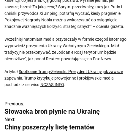
kadencji, co jest ambicją godną podziwu. Pytanie jednak, jak
zawsze, brzmi: Za jaką cenę? Sprytni przeciwnicy, tacy jak Putin i
chiński przywódca Xi Jinping, potrafią wyczuć, kiedy pragnienie
Pokojowej Nagrody Nobla można wykorzystać do osiągnięcia
znacznie ważniejszych korzyści strategicznych” – oceniła gazeta.
Wcześniej natomiast media przytaczały w formie czegoś istotnego
wypowiedź prezydenta Ukrainy Wołodymyra Zełeńskiego. Miał
tradycyjnie przekonywać, że „oddanie Rosji terytorium będzie
niemożliwe”, jak podał Reuters powołując się na Fox News.
Artykuł
Spotkanie Trump-Zełeński. Prezydent Ukrainy jak zawsze
zapewnia, Trump krytykuje prowojenne i prokijowskie media
pochodzi z serwisu
NCZAS.INFO
.
Previous:
N
Słowacka broń płynie na Ukrainę
a
Next:
Chiny poszerzyły listę tematów
w