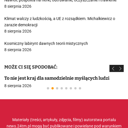
Nawłoć pospolita na nerki, odtruwanie, oczyszczanie i trawienie
8 sierpnia 2026
Klimat walczy z ludzkością, a UE z rozsądkiem. Michalkiewicz o
zarazie demokracji
8 sierpnia 2026
Kosmiczny labirynt dawnych teorii mistycznych
8 sierpnia 2026
MOŻE CI SIĘ SPODOBAĆ:
To nie jest kraj dla samodzielnie myślących ludzi
8 sierpnia 2026
Materiały (treści, artykuły, zdjęcia, filmy) autorstwa portalu
news.24tm.pl mogą być publikowane i powielane pod warunkiem