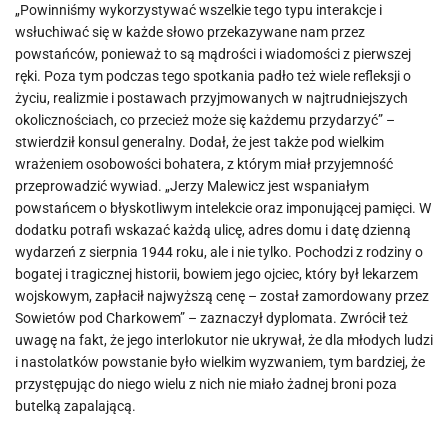
„Powinniśmy wykorzystywać wszelkie tego typu interakcje i
wsłuchiwać się w każde słowo przekazywane nam przez
powstańców, ponieważ to są mądrości i wiadomości z pierwszej
ręki. Poza tym podczas tego spotkania padło też wiele refleksji o
życiu, realizmie i postawach przyjmowanych w najtrudniejszych
okolicznościach, co przecież może się każdemu przydarzyć” –
stwierdził konsul generalny. Dodał, że jest także pod wielkim
wrażeniem osobowości bohatera, z którym miał przyjemność
przeprowadzić wywiad. „Jerzy Malewicz jest wspaniałym
powstańcem o błyskotliwym intelekcie oraz imponującej pamięci. W
dodatku potrafi wskazać każdą ulicę, adres domu i datę dzienną
wydarzeń z sierpnia 1944 roku, ale i nie tylko. Pochodzi z rodziny o
bogatej i tragicznej historii, bowiem jego ojciec, który był lekarzem
wojskowym, zapłacił najwyższą cenę – został zamordowany przez
Sowietów pod Charkowem” – zaznaczył dyplomata. Zwrócił też
uwagę na fakt, że jego interlokutor nie ukrywał, że dla młodych ludzi
i nastolatków powstanie było wielkim wyzwaniem, tym bardziej, że
przystępując do niego wielu z nich nie miało żadnej broni poza
butelką zapalającą.