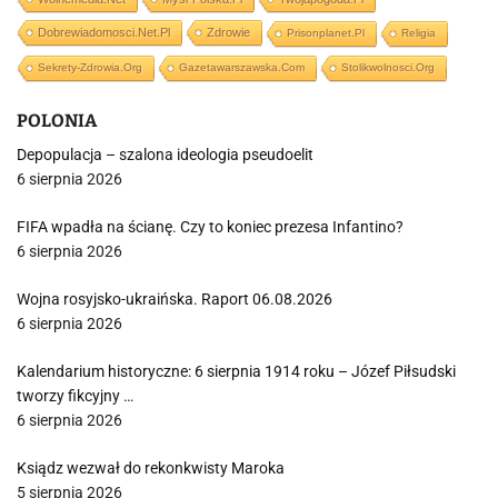
Dobrewiadomosci.net.pl
Zdrowie
Prisonplanet.pl
Religia
Sekrety-Zdrowia.org
Gazetawarszawska.com
Stolikwolnosci.org
POLONIA
Depopulacja – szalona ideologia pseudoelit
6 sierpnia 2026
FIFA wpadła na ścianę. Czy to koniec prezesa Infantino?
6 sierpnia 2026
Wojna rosyjsko-ukraińska. Raport 06.08.2026
6 sierpnia 2026
Kalendarium historyczne: 6 sierpnia 1914 roku – Józef Piłsudski
tworzy fikcyjny …
6 sierpnia 2026
Ksiądz wezwał do rekonkwisty Maroka
5 sierpnia 2026