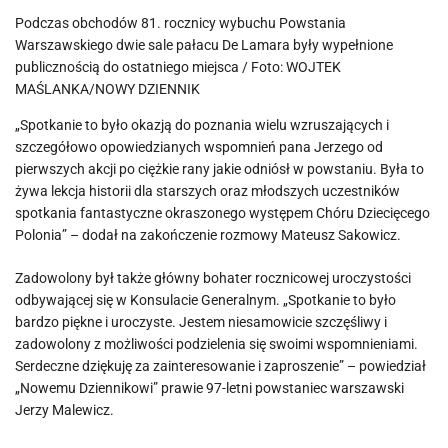
Podczas obchodów 81. rocznicy wybuchu Powstania
Warszawskiego dwie sale pałacu De Lamara były wypełnione
publicznością do ostatniego miejsca / Foto: WOJTEK
MAŚLANKA/NOWY DZIENNIK
„Spotkanie to było okazją do poznania wielu wzruszających i
szczegółowo opowiedzianych wspomnień pana Jerzego od
pierwszych akcji po ciężkie rany jakie odniósł w powstaniu. Była to
żywa lekcja historii dla starszych oraz młodszych uczestników
spotkania fantastyczne okraszonego występem Chóru Dziecięcego
Polonia” – dodał na zakończenie rozmowy Mateusz Sakowicz.
Zadowolony był także główny bohater rocznicowej uroczystości
odbywającej się w Konsulacie Generalnym. „Spotkanie to było
bardzo piękne i uroczyste. Jestem niesamowicie szczęśliwy i
zadowolony z możliwości podzielenia się swoimi wspomnieniami.
Serdeczne dziękuję za zainteresowanie i zaproszenie” – powiedział
„Nowemu Dziennikowi” prawie 97-letni powstaniec warszawski
Jerzy Malewicz.