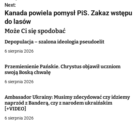
w
Next:
Kanada powiela pomysł PiS. Zakaz wstępu
i
do lasów
g
Może Ci się spodobać
a
Depopulacja – szalona ideologia pseudoelit
c
6 sierpnia 2026
j
Przemienienie Pańskie. Chrystus objawił uczniom
swoją Boską chwałę
a
6 sierpnia 2026
w
p
Ambasador Ukrainy: Musimy zdecydować czy idziemy
naprzód z Banderą, czy z narodem ukraińskim
i
[+VIDEO]
6 sierpnia 2026
s
u