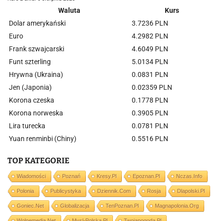
Waluta
Kurs
Dolar amerykański
3.7236 PLN
Euro
4.2982 PLN
Frank szwajcarski
4.6049 PLN
Funt szterling
5.0134 PLN
Hrywna (Ukraina)
0.0831 PLN
Jen (Japonia)
0.02359 PLN
Korona czeska
0.1778 PLN
Korona norweska
0.3905 PLN
Lira turecka
0.0781 PLN
Yuan renminbi (Chiny)
0.5516 PLN
TOP KATEGORIE
Wiadomości
Poznań
Kresy.pl
Epoznan.pl
Nczas.info
Polonia
Publicystyka
Dziennik.com
Rosja
Dlapolski.pl
Goniec.net
Globalizacja
TenPoznan.pl
Magnapolonia.org
Wolnemedia.net
Mysl-Polska.pl
Twojapogoda.pl