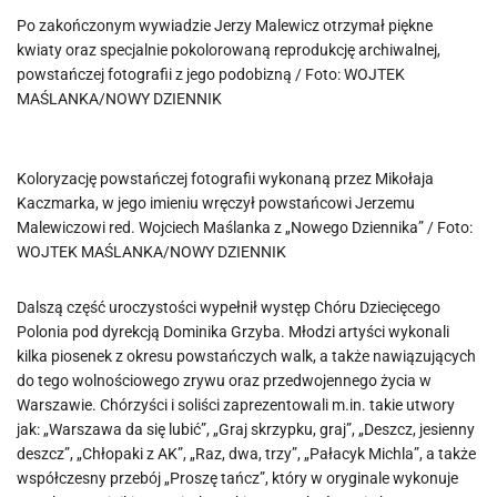
Po zakończonym wywiadzie Jerzy Malewicz otrzymał piękne
kwiaty oraz specjalnie pokolorowaną reprodukcję archiwalnej,
powstańczej fotografii z jego podobizną / Foto: WOJTEK
MAŚLANKA/NOWY DZIENNIK
Koloryzację powstańczej fotografii wykonaną przez Mikołaja
Kaczmarka, w jego imieniu wręczył powstańcowi Jerzemu
Malewiczowi red. Wojciech Maślanka z „Nowego Dziennika” / Foto:
WOJTEK MAŚLANKA/NOWY DZIENNIK
Dalszą część uroczystości wypełnił występ Chóru Dziecięcego
Polonia pod dyrekcją Dominika Grzyba. Młodzi artyści wykonali
kilka piosenek z okresu powstańczych walk, a także nawiązujących
do tego wolnościowego zrywu oraz przedwojennego życia w
Warszawie. Chórzyści i soliści zaprezentowali m.in. takie utwory
jak: „Warszawa da się lubić”, „Graj skrzypku, graj”, „Deszcz, jesienny
deszcz”, „Chłopaki z AK”, „Raz, dwa, trzy”, „Pałacyk Michla”, a także
współczesny przebój „Proszę tańcz”, który w oryginale wykonuje