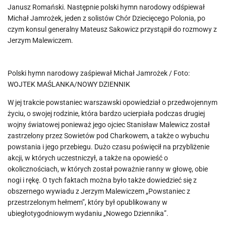
Janusz Romański. Następnie polski hymn narodowy odśpiewał
Michał Jamrożek, jeden z solistów Chór Dziecięcego Polonia, po
czym konsul generalny Mateusz Sakowicz przystąpił do rozmowy z
Jerzym Malewiczem.
Polski hymn narodowy zaśpiewał Michał Jamrożek / Foto:
WOJTEK MAŚLANKA/NOWY DZIENNIK
W jej trakcie powstaniec warszawski opowiedział o przedwojennym
życiu, o swojej rodzinie, która bardzo ucierpiała podczas drugiej
wojny światowej ponieważ jego ojciec Stanisław Malewicz został
zastrzelony przez Sowietów pod Charkowem, a także o wybuchu
powstania i jego przebiegu. Dużo czasu poświęcił na przybliżenie
akcji, w których uczestniczył, a także na opowieść o
okolicznościach, w których został poważnie ranny w głowę, obie
nogi i rękę. O tych faktach można było także dowiedzieć się z
obszernego wywiadu z Jerzym Malewiczem „Powstaniec z
przestrzelonym hełmem”, który był opublikowany w
ubiegłotygodniowym wydaniu „Nowego Dziennika”.