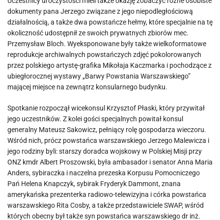
Uczestnicy uroczystości mieli także okazję zobaczyć różne osobiste
dokumenty pana Jerzego związane z jego niepodległościową
działalnością, a także dwa powstańcze hełmy, które specjalnie na tę
okoliczność udostępnił ze swoich prywatnych zbiorów mec.
Przemysław Bloch. Wyeksponowane były także wielkoformatowe
reprodukcje archiwalnych powstańczych zdjęć pokolorowanych
przez polskiego artystę-grafika Mikołaja Kaczmarka i pochodzące z
ubiegłorocznej wystawy „Barwy Powstania Warszawskiego”
mającej miejsce na zewnątrz konsularnego budynku.
Spotkanie rozpoczął wicekonsul Krzysztof Płaski, który przywitał
jego uczestników. Z kolei gości specjalnych powitał konsul
generalny Mateusz Sakowicz, pełniący rolę gospodarza wieczoru.
Wśród nich, prócz powstańca warszawskiego Jerzego Malewicza i
jego rodziny byli: starszy doradca wojskowy w Polskiej Misji przy
ONZ kmdr Albert Proszowski, była ambasador i senator Anna Maria
Anders, sybiraczka i naczelna prezeska Korpusu Pomocniczego
Pań Helena Knapczyk, sybirak Fryderyk Dammont, znana
amerykańska prezenterka radiowo-telewizyjna i córka powstańca
warszawskiego Rita Cosby, a także przedstawiciele SWAP, wśród
których obecny był także syn powstańca warszawskiego dr inż.