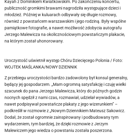
Kayah z Dominikiem Kwiatkowskim. Po zakończeniu koncertu,
publiczność gromkimi brawami nagrodziła występujące dzieci i
młodzież. Później w kuluarach odbywały się długie rozmowy,
również z powstańcem warszawskim i jego rodziną. Były wspólne
pamiątkowe fotografie, a nawet możliwość zdobycia autografu
Jerzego Malewicza na okolicznościowym powstańczym plakacie,
na którym został uhonorowany.
Uroczystość uświetnił występ Chóru Dziecięcego Polonia / Foto:
WOJTEK MAŚLANKA/NOWY DZIENNIK
Z przebiegu uroczystości bardzo zadowolony był konsul generalny,
będący jej gospodarzem. „Mam ogromną satysfakcję i czuję wielki
szacunek do pana Jerzego Malewicza, który do późnych godzin
nocnych spędził z nami czas, rozmawiał, udzielał wywiadów, a
nawet podpisywał powstańcze plakaty z jego wizerunkiem” –
podkreślił w rozmowie z „Nowym Dziennikiem Mateusz Sakowicz.
Dodał, że został ogromnie zainspirowany i podbudowany tym
wydarzeniem, tym bardziej, że dzięki rozmowie z Jerzym
Malewiczem jego wiedza o powstaniu została poszerzona.