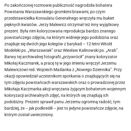
Po zakończonej rozmowie publiczność nagrodziła bohatera
Powstania Warszawskiego gromkimi brawami, po czym
przedstawicielka Konsulatu Generalnego wręczyła mu bukiet
pięknych kwiatów. Jerzy Malewicz otrzymał też inny wyjątkowy
prezent. Była nim koloryzowana reprodukcja bardzo znanego
powstańczego zdjęcia, na którym widnieje jego podobizna oraz
znajduje się dwóch jego kolegów z barykad – 12-letni Witold
Modelski ps. „Warszawiak” oraz Wiesław Kalinowski ps. „Arab”.
Barwy tej archiwalnej fotografii „przywrócił” znany koloryzator
Mikołaj Kaczmarek, a pracę tę w jego imieniu wręczył Jerzemu
Malewiczowi red. Wojciech Maślanka z „Nowego Dziennika”. Przy
okazji opowiedział uczestnikom spotkania o znajdujących się na
tym zdjęciu powstańcach warszawskich oraz o prowadzonej przez
Mikołaja Kaczmarka akcji wręczana żyjącym bohaterom wojennym
koloryzacji archiwalnych zdjęć, na których się znajdują ich
podobizny. Prezent sprawił panu Jerzemu ogromną radość, tym
bardziej, że – jak podkreślił – jest to jedyne powstańcze zdjęcie, na
którym został uwieczniony.