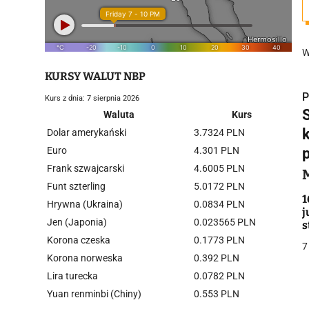
W
KURSY WALUT NBP
P
Kurs z dnia: 7 sierpnia 2026
Waluta
Kurs
Dolar amerykański
3.7324 PLN
Euro
4.301 PLN
Frank szwajcarski
4.6005 PLN
i
Funt szterling
5.0172 PLN
1
Hrywna (Ukraina)
0.0834 PLN
j
Jen (Japonia)
0.023565 PLN
s
Korona czeska
0.1773 PLN
7
Korona norweska
0.392 PLN
Lira turecka
0.0782 PLN
j
Yuan renminbi (Chiny)
0.553 PLN