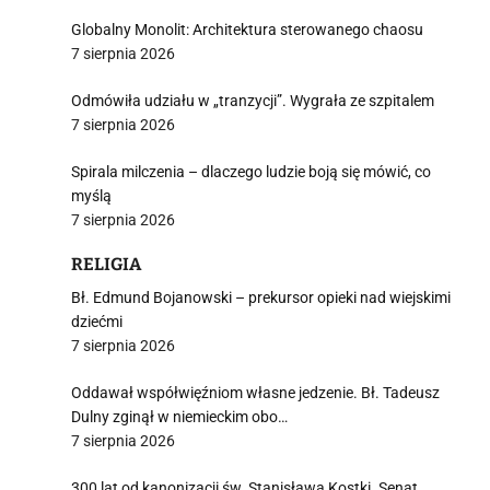
Globalny Monolit: Architektura sterowanego chaosu
7 sierpnia 2026
Odmówiła udziału w „tranzycji”. Wygrała ze szpitalem
7 sierpnia 2026
Spirala milczenia – dlaczego ludzie boją się mówić, co
myślą
7 sierpnia 2026
RELIGIA
Bł. Edmund Bojanowski – prekursor opieki nad wiejskimi
dziećmi
7 sierpnia 2026
Oddawał współwięźniom własne jedzenie. Bł. Tadeusz
Dulny zginął w niemieckim obo…
7 sierpnia 2026
300 lat od kanonizacji św. Stanisława Kostki. Senat