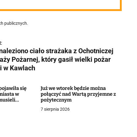
h publicznych.
:
naleziono ciało strażaka z Ochotniczej
aży Pożarnej, który gasił wielki pożar
li w Kawlach
ojawiła się
Już we wtorek będzie można
miasta w
połączyć nad Wartą przyjemne z
musieli
pożytecznym
7 sierpnia 2026