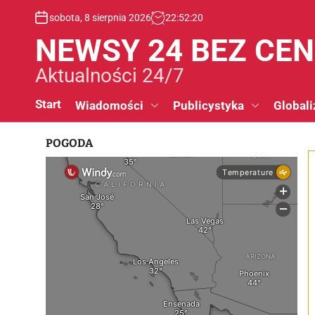
S
sobota, 8 sierpnia 2026
22
:
52
:
20
k
i
NEWSY 24 BEZ CE
p
t
Aktualności 24/7
o
c
Start
Wiadomości
Publicystyka
Globali
o
n
POGODA
t
e
n
t