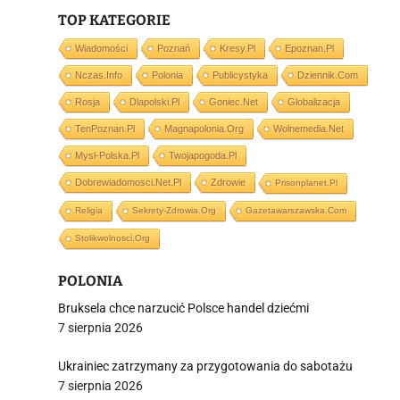
TOP KATEGORIE
Wiadomości
Poznań
Kresy.pl
Epoznan.pl
Nczas.info
Polonia
Publicystyka
Dziennik.com
i
Rosja
Dlapolski.pl
Goniec.net
Globalizacja
TenPoznan.pl
Magnapolonia.org
Wolnemedia.net
Mysl-Polska.pl
Twojapogoda.pl
Dobrewiadomosci.net.pl
Zdrowie
Prisonplanet.pl
Religia
Sekrety-Zdrowia.org
Gazetawarszawska.com
Stolikwolnosci.org
POLONIA
Bruksela chce narzucić Polsce handel dziećmi
7 sierpnia 2026
Ukrainiec zatrzymany za przygotowania do sabotażu
7 sierpnia 2026