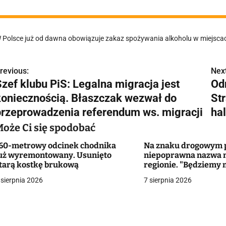
 Polsce już od dawna obowiązuje zakaz spożywania alkoholu w miejscac
revious:
Next
N
Szef klubu PiS: Legalna migracja jest
Od
a
koniecznością. Błaszczak wezwał do
Str
w
przeprowadzenia referendum ws. migracji
ha
Może Ci się spodobać
60-metrowy odcinek chodnika
Na znaku drogowym p
g
uż wyremontowany. Usunięto
niepoprawna nazwa 
tarą kostkę brukową
regionie. "Będziemy 
a
zmieniać dowody?"
 sierpnia 2026
7 sierpnia 2026
c