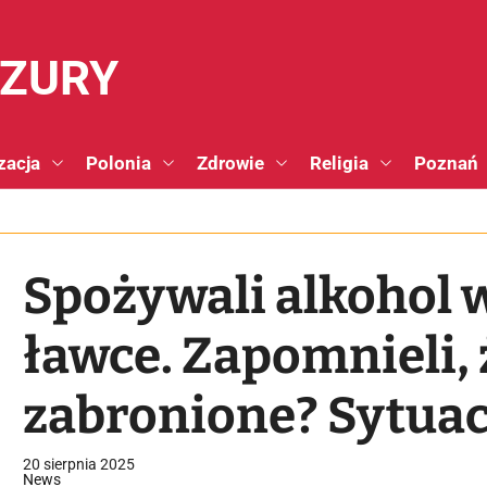
NZURY
zacja
Polonia
Zdrowie
Religia
Poznań
Spożywali alkohol 
ławce. Zapomnieli, ż
zabronione? Sytuac
zarejestrowały mie
20 sierpnia 2025
News