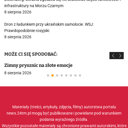
infrastruktury na Morzu Czarnym
8 sierpnia 2026
Dron z ładunkiem przy ukraińskim samolocie. WSJ:
Prawdopodobnie rosyjski
8 sierpnia 2026
MOŻE CI SIĘ SPODOBAĆ:
Zimny prysznic na złote emocje
8 sierpnia 2026
Materiały (treści, artykuły, zdjęcia, filmy) autorstwa portalu
news.24tm.pl mogą być publikowane i powielane pod warunkiem
podania wyraźnego źródła.
Wszystkie pozostałe materiały są chronione prawami autorskimi, które