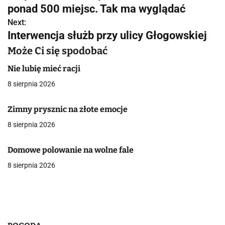
a
ponad 500 miejsc. Tak ma wyglądać
w
Next:
Interwencja służb przy ulicy Głogowskiej
i
Może Ci się spodobać
g
Nie lubię mieć racji
a
8 sierpnia 2026
c
Zimny prysznic na złote emocje
j
8 sierpnia 2026
a
Domowe polowanie na wolne fale
w
8 sierpnia 2026
p
i
s