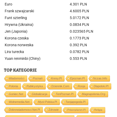
Euro
4.301 PLN
Frank szwajcarski
4.6005 PLN
Funt szterling
5.0172 PLN
Hrywna (Ukraina)
0.0834 PLN
Jen (Japonia)
0.023565 PLN
Korona czeska
0.1773 PLN
Korona norweska
0.392 PLN
Lira turecka
0.0782 PLN
Yuan renminbi (Chiny)
0.553 PLN
TOP KATEGORIE
Wiadomości
Poznań
Kresy.pl
Epoznan.pl
Nczas.info
Polonia
Publicystyka
Dziennik.com
Rosja
Dlapolski.pl
Goniec.net
Globalizacja
TenPoznan.pl
Magnapolonia.org
Wolnemedia.net
Mysl-Polska.pl
Twojapogoda.pl
Dobrewiadomosci.net.pl
Zdrowie
Prisonplanet.pl
Religia