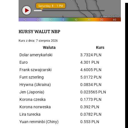
KURSY WALUT NBP
Kurs z dnia: 7 sierpnia 2026
Waluta
Kurs
Dolar amerykański
3.7324 PLN
Euro
4.301 PLN
Frank szwajcarski
4.6005 PLN
Funt szterling
5.0172 PLN
Hrywna (Ukraina)
0.0834 PLN
Jen (Japonia)
0.023565 PLN
Korona czeska
0.1773 PLN
Korona norweska
0.392 PLN
Lira turecka
0.0782 PLN
Yuan renminbi (Chiny)
0.553 PLN