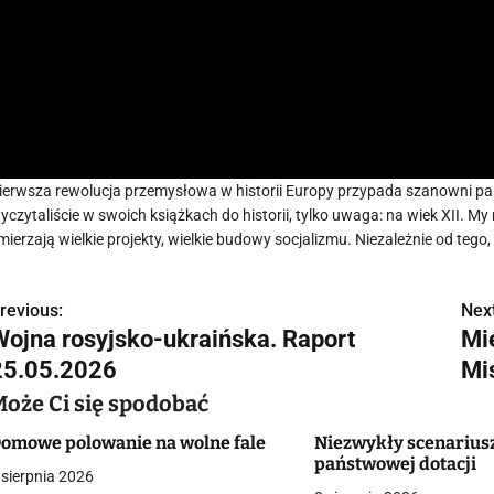
ierwsza rewolucja przemysłowa w historii Europy przypada szanowni pańs
yczytaliście w swoich książkach do historii, tylko uwaga: na wiek XII. M
mierzają wielkie projekty, wielkie budowy socjalizmu. Niezależnie od tego, 
revious:
Next
N
Wojna rosyjsko-ukraińska. Raport
Mi
a
25.05.2026
Mi
w
Może Ci się spodobać
omowe polowanie na wolne fale
Niezwykły scenarius
państwowej dotacji
 sierpnia 2026
g