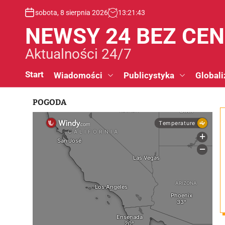
S
sobota, 8 sierpnia 2026
13
:
21
:
44
k
i
NEWSY 24 BEZ CE
p
t
Aktualności 24/7
o
c
Start
Wiadomości
Publicystyka
Globali
o
n
POGODA
t
e
n
t