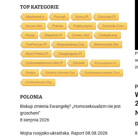
TOP KATEGORIE
Wiadomości
Poznań
Kresy.pl
Epoznan.pl
Nczas.info
Polonia
Publicystyka
Dziennik.com
Rosja
Dlapolski.pl
Goniec.net
Globalizacja
TenPoznan.pl
Magnapolonia.org
Wolnemedia.net
P
Mysl-Polska.pl
Twojapogoda.pl
w
Dobrewiadomosci.net.pl
Zdrowie
Prisonplanet.pl
z
Religia
Sekrety-Zdrowia.org
Gazetawarszawska.com
Stolikwolnosci.org
P
POLONIA
Biskup zmienia Ewangelię? „Homoseksualizm nie jest
grzechem”
8 sierpnia 2026
i
D
Wojna rosyjsko-ukraińska. Raport 08.08.2026
8