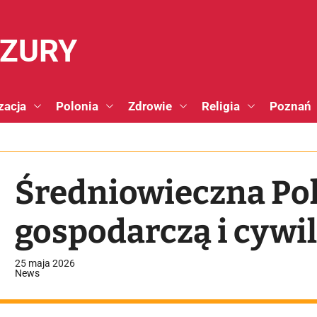
NZURY
zacja
Polonia
Zdrowie
Religia
Poznań
Średniowieczna Pol
gospodarczą i cywi
25 maja 2026
News