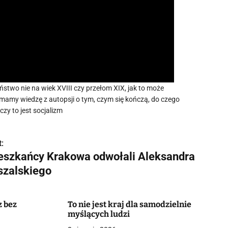
two nie na wiek XVIII czy przełom XIX, jak to może
y mamy wiedzę z autopsji o tym, czym się kończą, do czego
czy to jest socjalizm
:
eszkańcy Krakowa odwołali Aleksandra
szalskiego
z bez
To nie jest kraj dla samodzielnie
myślących ludzi