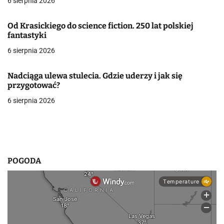
6 sierpnia 2026
j
Od Krasickiego do science fiction. 250 lat polskiej
a
fantastyki
w
6 sierpnia 2026
p
Nadciąga ulewa stulecia. Gdzie uderzy i jak się
i
przygotować?
6 sierpnia 2026
s
u
POGODA