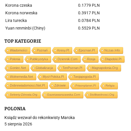
Korona czeska
0.1779 PLN
Korona norweska
0.3917 PLN
Lira turecka
0.0784 PLN
Yuan renminbi (Chiny)
0.5529 PLN
TOP KATEGORIE
Wiadomości
Poznań
Kresy.pl
Epoznan.pl
Nczas.info
Polonia
Publicystyka
Dziennik.com
Rosja
Dlapolski.pl
Goniec.net
Globalizacja
TenPoznan.pl
Magnapolonia.org
Wolnemedia.net
Mysl-Polska.pl
Twojapogoda.pl
Dobrewiadomosci.net.pl
Zdrowie
Prisonplanet.pl
Religia
Sekrety-Zdrowia.org
Gazetawarszawska.com
Stolikwolnosci.org
POLONIA
Ksiądz wezwał do rekonkwisty Maroka
5 sierpnia 2026