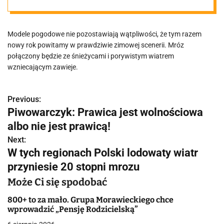
mróz
Modele pogodowe nie pozostawiają wątpliwości, że tym razem
nowy rok powitamy w prawdziwie zimowej scenerii. Mróz
połączony będzie ze śnieżycami i porywistym wiatrem
wzniecającym zawieje.
Previous:
N
Piwowarczyk: Prawica jest wolnościowa
a
albo nie jest prawicą!
w
Next:
W tych regionach Polski lodowaty wiatr
i
przyniesie 20 stopni mrozu
g
Może Ci się spodobać
a
800+ to za mało. Grupa Morawieckiego chce
wprowadzić „Pensję Rodzicielską”
c