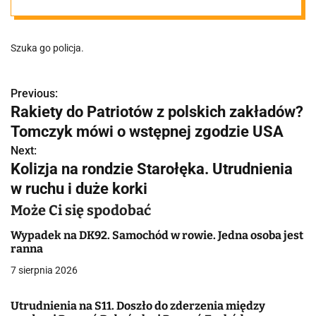
Poznaniaku.
Szuka go policja.
Poznajesz?
Previous:
N
Rakiety do Patriotów z polskich zakładów?
a
Tomczyk mówi o wstępnej zgodzie USA
w
Next:
Kolizja na rondzie Starołęka. Utrudnienia
i
w ruchu i duże korki
g
Może Ci się spodobać
a
Wypadek na DK92. Samochód w rowie. Jedna osoba jest
ranna
c
7 sierpnia 2026
j
Utrudnienia na S11. Doszło do zderzenia między
a