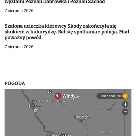
węzłami Poznań Dąbrówka i Poznań Zachód
w
7 sierpnia 2026
p
Szalona ucieczka kierowcy Skody zakończyła się
i
skokiem w kukurydzę. Bał się spotkania z policją. Miał
poważny powód
s
7 sierpnia 2026
u
POGODA