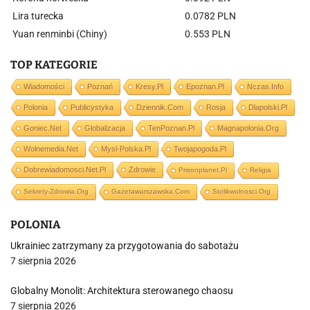
Lira turecka
0.0782 PLN
Yuan renminbi (Chiny)
0.553 PLN
TOP KATEGORIE
Wiadomości
Poznań
Kresy.pl
Epoznan.pl
Nczas.info
Polonia
Publicystyka
Dziennik.com
Rosja
Dlapolski.pl
Goniec.net
Globalizacja
TenPoznan.pl
Magnapolonia.org
Wolnemedia.net
Mysl-Polska.pl
Twojapogoda.pl
Dobrewiadomosci.net.pl
Zdrowie
Prisonplanet.pl
Religia
Sekrety-Zdrowia.org
Gazetawarszawska.com
Stolikwolnosci.org
POLONIA
Ukrainiec zatrzymany za przygotowania do sabotażu
7 sierpnia 2026
Globalny Monolit: Architektura sterowanego chaosu
7 sierpnia 2026