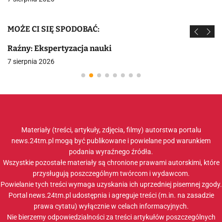
MOŻE CI SIĘ SPODOBAĆ:
Raźny: Ekspertyzacja nauki
7 sierpnia 2026
Materiały (treści, artykuły, zdjęcia, filmy) autorstwa portalu
news.24tm.pl mogą być publikowane i powielane pod warunkiem
podania wyraźnego źródła.
Wszystkie pozostałe materiały są chronione prawami autorskimi, które
przysługują poszczególnym twórcom i wydawcom.
Powielanie tych treści wymaga uzyskania ich uprzedniej pisemnej zgody.
Portal news.24tm.pl udostępnia i agreguje treści (m.in. na zasadzie
prawa cytatu) wyłącznie w celach informacyjnych.
Nie bierzemy odpowiedzialności za treści artykułów poszczególnych