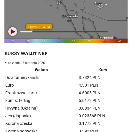
KURSY WALUT NBP
Kurs z dnia: 7 sierpnia 2026
Waluta
Kurs
Dolar amerykański
3.7324 PLN
Euro
4.301 PLN
Frank szwajcarski
4.6005 PLN
Funt szterling
5.0172 PLN
Hrywna (Ukraina)
0.0834 PLN
Jen (Japonia)
0.023565 PLN
Korona czeska
0.1773 PLN
Korona norweska
0.392 PLN