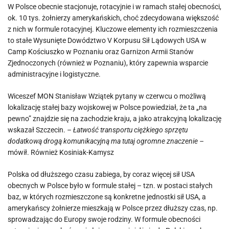
W Polsce obecnie stacjonuje, rotacyjnie i w ramach stałej obecności,
ok. 10 tys. żołnierzy amerykańskich, choć zdecydowana większość
z nich w formule rotacyjnej. Kluczowe elementy ich rozmieszczenia
to stałe Wysunięte Dowództwo V Korpusu Sił Lądowych USA w
Camp Kościuszko w Poznaniu oraz Garnizon Armii Stanów
Zjednoczonych (również w Poznaniu), który zapewnia wsparcie
administracyjne i logistyczne.
Wiceszef MON Stanisław Wziątek pytany w czerwcu o możliwą
lokalizację stałej bazy wojskowej w Polsce powiedział, że ta „na
pewno” znajdzie się na zachodzie kraju, a jako atrakcyjną lokalizację
wskazał Szczecin.
– Łatwość transportu ciężkiego sprzętu
dodatkową drogą komunikacyjną ma tutaj ogromne znaczenie –
mówił. Również Kosiniak-Kamysz
Polska od dłuższego czasu zabiega, by coraz więcej sił USA
obecnych w Polsce było w formule stałej – tzn. w postaci stałych
baz, w których rozmieszczone są konkretne jednostki sił USA, a
amerykańscy żołnierze mieszkają w Polsce przez dłuższy czas, np.
sprowadzając do Europy swoje rodziny. W formule obecności