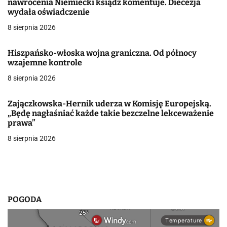
j
nawrócenia Niemiecki ksiądz komentuje. Diecezja
wydała oświadczenie
a
8 sierpnia 2026
w
Hiszpańsko-włoska wojna graniczna. Od północy
p
wzajemne kontrole
i
8 sierpnia 2026
s
Zajączkowska-Hernik uderza w Komisję Europejską.
u
„Będę nagłaśniać każde takie bezczelne lekceważenie
prawa”
8 sierpnia 2026
POGODA