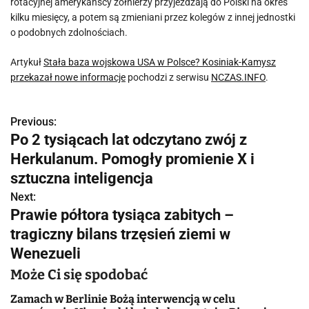
rotacyjnej amerykańscy żołnierzy przyjeżdżają do Polski na okres
kilku miesięcy, a potem są zmieniani przez kolegów z innej jednostki
o podobnych zdolnościach.
Artykuł
Stała baza wojskowa USA w Polsce? Kosiniak-Kamysz
przekazał nowe informacje
pochodzi z serwisu
NCZAS.INFO
.
Previous:
N
Po 2 tysiącach lat odczytano zwój z
a
Herkulanum. Pomogły promienie X i
w
sztuczna inteligencja
Next:
i
Prawie półtora tysiąca zabitych –
g
tragiczny bilans trzęsień ziemi w
Wenezueli
a
Może Ci się spodobać
c
Zamach w Berlinie Bożą interwencją w celu