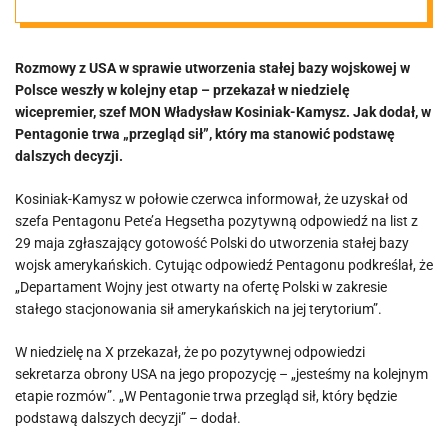
Kamysz
Rozmowy z USA w sprawie utworzenia stałej bazy wojskowej w
przekazał nowe
Polsce weszły w kolejny etap – przekazał w niedzielę
wicepremier, szef MON Władysław Kosiniak-Kamysz. Jak dodał, w
informacje
Pentagonie trwa „przegląd sił”, który ma stanowić podstawę
dalszych decyzji.
Kosiniak-Kamysz w połowie czerwca informował, że uzyskał od
szefa Pentagonu Pete’a Hegsetha pozytywną odpowiedź na list z
29 maja zgłaszający gotowość Polski do utworzenia stałej bazy
wojsk amerykańskich. Cytując odpowiedź Pentagonu podkreślał, że
„Departament Wojny jest otwarty na ofertę Polski w zakresie
stałego stacjonowania sił amerykańskich na jej terytorium”.
W niedzielę na X przekazał, że po pozytywnej odpowiedzi
sekretarza obrony USA na jego propozycję – „jesteśmy na kolejnym
etapie rozmów”. „W Pentagonie trwa przegląd sił, który będzie
podstawą dalszych decyzji” – dodał.