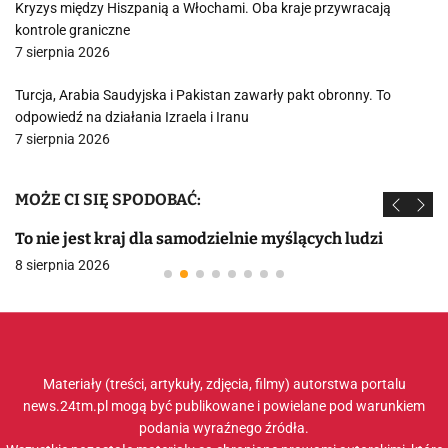
Kryzys między Hiszpanią a Włochami. Oba kraje przywracają
kontrole graniczne
7 sierpnia 2026
Turcja, Arabia Saudyjska i Pakistan zawarły pakt obronny. To
odpowiedź na działania Izraela i Iranu
7 sierpnia 2026
MOŻE CI SIĘ SPODOBAĆ:
To nie jest kraj dla samodzielnie myślących ludzi
8 sierpnia 2026
Materiały (treści, artykuły, zdjęcia, filmy) autorstwa portalu
news.24tm.pl mogą być publikowane i powielane pod warunkiem
podania wyraźnego źródła.