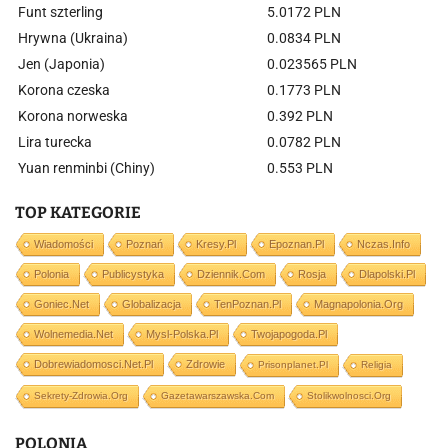
Funt szterling
5.0172 PLN
Hrywna (Ukraina)
0.0834 PLN
Jen (Japonia)
0.023565 PLN
Korona czeska
0.1773 PLN
Korona norweska
0.392 PLN
Lira turecka
0.0782 PLN
Yuan renminbi (Chiny)
0.553 PLN
TOP KATEGORIE
Wiadomości
Poznań
Kresy.pl
Epoznan.pl
Nczas.info
Polonia
Publicystyka
Dziennik.com
Rosja
Dlapolski.pl
Goniec.net
Globalizacja
TenPoznan.pl
Magnapolonia.org
Wolnemedia.net
Mysl-Polska.pl
Twojapogoda.pl
Dobrewiadomosci.net.pl
Zdrowie
Prisonplanet.pl
Religia
Sekrety-Zdrowia.org
Gazetawarszawska.com
Stolikwolnosci.org
POLONIA