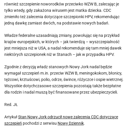
również szczepienie noworodków przeciwko WZW B, zalecając je
tylko wtedy, gdy zakażona wirusem jest matka dziecka. CDC
zmieniło też zalecenia dotyczące szczepionki HPV, rekomendując
jedną dawkę zamiast dwóch, na podstawie nowych badań.
Władze federalne uzasadniają zmiany, powołując się na przykład
krajów europejskich, w których – jak twierdzą – wyszczepialność
jest mniejsza niż w USA, a nadal rekomenduje się tam mniej dawek
niektórych szczepionek niż w Stanach – jak w przypadku HPV.
Zgodnie z decyzją władz stanowych Nowy Jork nadal będzie
wymagał szczepień m.in. przeciw WZW B, meningokokom, błonicy,
tężcowi, krztuścowi, polio, odrze, śwince, różyczce i ospie wietrznej.
Wszystkie dotychczasowe szczepienia pozostają także bezpłatne
dla rodzin i nadal muszą być finansowane przez ubezpieczycieli.
Red. JŁ
Artykuł
Stan Nowy Jork odrzucił nowe zalecenia CDC dotyczące
szczepień
pochodzi z serwisu
Nowy Dziennik
.