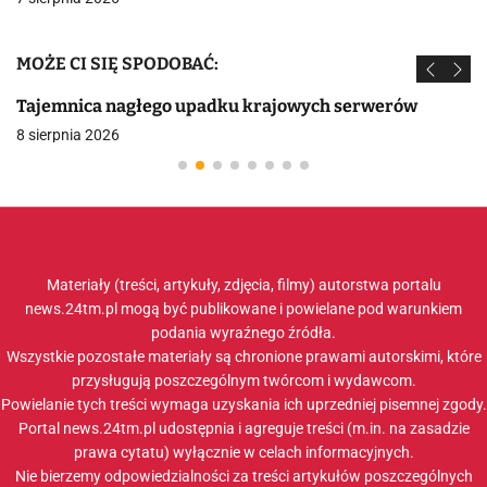
MOŻE CI SIĘ SPODOBAĆ:
Tajemnica nagłego upadku krajowych serwerów
8 sierpnia 2026
Materiały (treści, artykuły, zdjęcia, filmy) autorstwa portalu
news.24tm.pl mogą być publikowane i powielane pod warunkiem
podania wyraźnego źródła.
Wszystkie pozostałe materiały są chronione prawami autorskimi, które
przysługują poszczególnym twórcom i wydawcom.
Powielanie tych treści wymaga uzyskania ich uprzedniej pisemnej zgody.
Portal news.24tm.pl udostępnia i agreguje treści (m.in. na zasadzie
prawa cytatu) wyłącznie w celach informacyjnych.
Nie bierzemy odpowiedzialności za treści artykułów poszczególnych