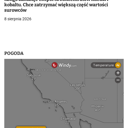
i
kobaltu. Chce zatrzymać większą część wartości
surowców
s
8 sierpnia 2026
u
POGODA