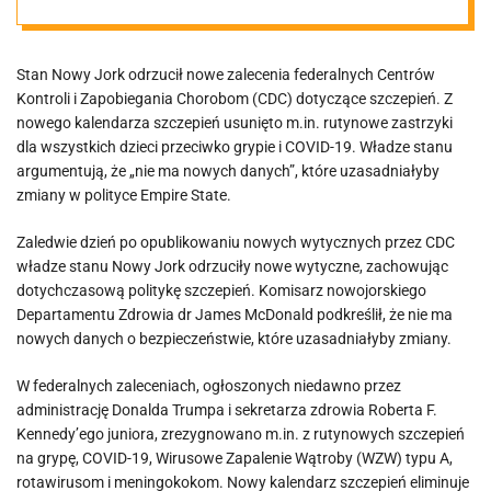
szczepień
Stan Nowy Jork odrzucił nowe zalecenia federalnych Centrów
Kontroli i Zapobiegania Chorobom (CDC) dotyczące szczepień. Z
nowego kalendarza szczepień usunięto m.in. rutynowe zastrzyki
dla wszystkich dzieci przeciwko grypie i COVID-19. Władze stanu
argumentują, że „nie ma nowych danych”, które uzasadniałyby
zmiany w polityce Empire State.
Zaledwie dzień po opublikowaniu nowych wytycznych przez CDC
władze stanu Nowy Jork odrzuciły nowe wytyczne, zachowując
dotychczasową politykę szczepień. Komisarz nowojorskiego
Departamentu Zdrowia dr James McDonald podkreślił, że nie ma
nowych danych o bezpieczeństwie, które uzasadniałyby zmiany.
W federalnych zaleceniach, ogłoszonych niedawno przez
administrację Donalda Trumpa i sekretarza zdrowia Roberta F.
Kennedy’ego juniora, zrezygnowano m.in. z rutynowych szczepień
na grypę, COVID-19, Wirusowe Zapalenie Wątroby (WZW) typu A,
rotawirusom i meningokokom. Nowy kalendarz szczepień eliminuje