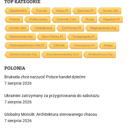
TOP KATEGORIE
Wiadomości
Poznań
Kresy.pl
Epoznan.pl
Nczas.info
Polonia
Publicystyka
Dziennik.com
Rosja
Dlapolski.pl
Goniec.net
Globalizacja
TenPoznan.pl
Magnapolonia.org
Wolnemedia.net
Mysl-Polska.pl
Twojapogoda.pl
Dobrewiadomosci.net.pl
Zdrowie
Prisonplanet.pl
Religia
Sekrety-Zdrowia.org
Gazetawarszawska.com
Stolikwolnosci.org
POLONIA
Bruksela chce narzucić Polsce handel dziećmi
7 sierpnia 2026
Ukrainiec zatrzymany za przygotowania do sabotażu
7 sierpnia 2026
Globalny Monolit: Architektura sterowanego chaosu
7 sierpnia 2026