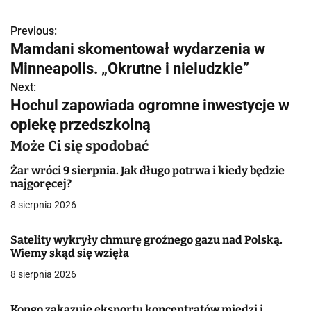
Previous:
N
Mamdani skomentował wydarzenia w
a
Minneapolis. „Okrutne i nieludzkie”
w
Next:
Hochul zapowiada ogromne inwestycje w
i
opiekę przedszkolną
g
Może Ci się spodobać
a
Żar wróci 9 sierpnia. Jak długo potrwa i kiedy będzie
najgoręcej?
c
8 sierpnia 2026
j
Satelity wykryły chmurę groźnego gazu nad Polską.
a
Wiemy skąd się wzięła
w
8 sierpnia 2026
p
Kongo zakazuje eksportu koncentratów miedzi i