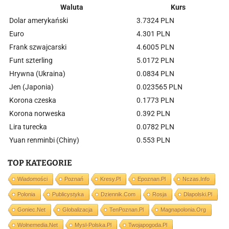
Waluta
Kurs
Dolar amerykański
3.7324 PLN
Euro
4.301 PLN
Frank szwajcarski
4.6005 PLN
Funt szterling
5.0172 PLN
Hrywna (Ukraina)
0.0834 PLN
Jen (Japonia)
0.023565 PLN
Korona czeska
0.1773 PLN
Korona norweska
0.392 PLN
Lira turecka
0.0782 PLN
Yuan renminbi (Chiny)
0.553 PLN
TOP KATEGORIE
Wiadomości
Poznań
Kresy.pl
Epoznan.pl
Nczas.info
Polonia
Publicystyka
Dziennik.com
Rosja
Dlapolski.pl
Goniec.net
Globalizacja
TenPoznan.pl
Magnapolonia.org
Wolnemedia.net
Mysl-Polska.pl
Twojapogoda.pl