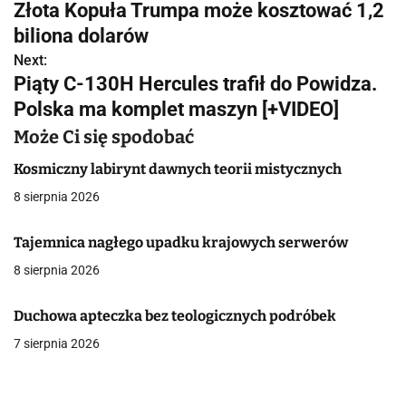
Złota Kopuła Trumpa może kosztować 1,2
a
biliona dolarów
w
Next:
Piąty C-130H Hercules trafił do Powidza.
i
Polska ma komplet maszyn [+VIDEO]
g
Może Ci się spodobać
a
Kosmiczny labirynt dawnych teorii mistycznych
c
8 sierpnia 2026
j
Tajemnica nagłego upadku krajowych serwerów
a
8 sierpnia 2026
w
Duchowa apteczka bez teologicznych podróbek
p
7 sierpnia 2026
i
s