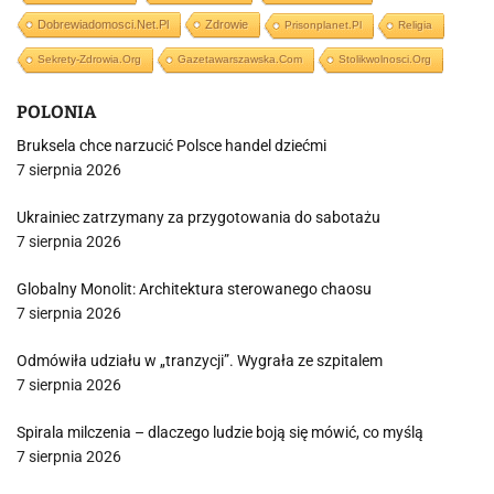
Dobrewiadomosci.net.pl
Zdrowie
Prisonplanet.pl
Religia
Sekrety-Zdrowia.org
Gazetawarszawska.com
Stolikwolnosci.org
POLONIA
Bruksela chce narzucić Polsce handel dziećmi
7 sierpnia 2026
Ukrainiec zatrzymany za przygotowania do sabotażu
7 sierpnia 2026
Globalny Monolit: Architektura sterowanego chaosu
7 sierpnia 2026
Odmówiła udziału w „tranzycji”. Wygrała ze szpitalem
7 sierpnia 2026
Spirala milczenia – dlaczego ludzie boją się mówić, co myślą
7 sierpnia 2026