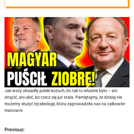
prokuraturze i
rządzie
Jak wszy obsiadły polski kożuch, bo tak to właśnie było – ani
strącić, ani ubić, bo rzecz się już stała. Pamiętajmy, że dzisiaj nie
możemy służyć tej ideologii, która zaprowadziła nas na całkowite
manowce
Previous:
N