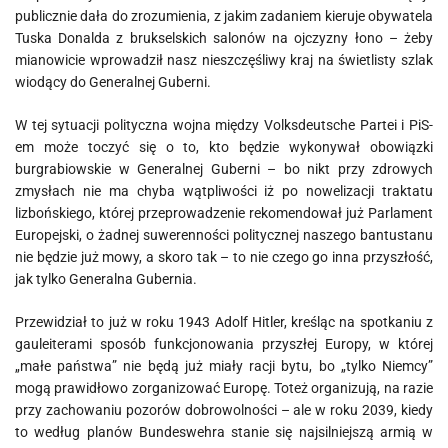
publicznie dała do zrozumienia, z jakim zadaniem kieruje obywatela
Tuska Donalda z brukselskich salonów na ojczyzny łono – żeby
mianowicie wprowadził nasz nieszczęśliwy kraj na świetlisty szlak
wiodący do Generalnej Guberni.
W tej sytuacji polityczna wojna między Volksdeutsche Partei i PiS-
em może toczyć się o to, kto będzie wykonywał obowiązki
burgrabiowskie w Generalnej Guberni – bo nikt przy zdrowych
zmysłach nie ma chyba wątpliwości iż po nowelizacji traktatu
lizbońskiego, której przeprowadzenie rekomendował już Parlament
Europejski, o żadnej suwerenności politycznej naszego bantustanu
nie będzie już mowy, a skoro tak – to nie czego go inna przyszłość,
jak tylko Generalna Gubernia.
Przewidział to już w roku 1943 Adolf Hitler, kreśląc na spotkaniu z
gauleiterami sposób funkcjonowania przyszłej Europy, w której
„małe państwa” nie będą już miały racji bytu, bo „tylko Niemcy”
mogą prawidłowo zorganizować Europę. Toteż organizują, na razie
przy zachowaniu pozorów dobrowolności – ale w roku 2039, kiedy
to według planów Bundeswehra stanie się najsilniejszą armią w