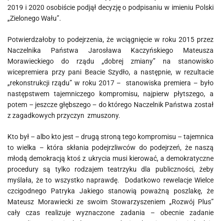
2019 i 2020 osobiście podjął decyzję o podpisaniu w imieniu Polski
„Zielonego Wału”.
Potwierdzałoby to podejrzenia, że wciągnięcie w roku 2015 przez
Naczelnika Państwa Jarosława Kaczyńskiego Mateusza
Morawieckiego do rządu „dobrej zmiany” na stanowisko
wicepremiera przy pani Beacie Szydło, a następnie, w rezultacie
„rekonstrukcji rządu” w roku 2017 – stanowiska premiera – było
następstwem tajemniczego kompromisu, najpierw płytszego, a
potem – jeszcze głębszego – do którego Naczelnik Państwa został
z zagadkowych przyczyn zmuszony.
Kto był – albo kto jest – drugą stroną tego kompromisu – tajemnica
to wielka – która skłania podejrzliwców do podejrzeń, że naszą
młodą demokracją ktoś z ukrycia musi kierować, a demokratyczne
procedury są tylko rodzajem teatrzyku dla publiczności, żeby
myślała, że to wszystko naprawdę. Dodatkowo rewelacje Wielce
czcigodnego Patryka Jakiego stanowią poważną poszlakę, że
Mateusz Morawiecki ze swoim Stowarzyszeniem „Rozwój Plus”
cały czas realizuje wyznaczone zadania – obecnie zadanie