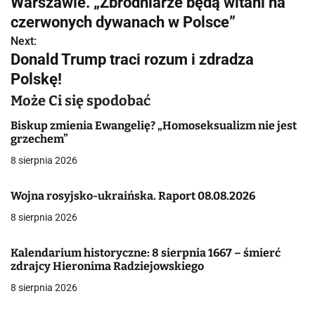
Warszawie. „Zbrodniarze będą witani na
w
czerwonych dywanach w Polsce”
Next:
i
Donald Trump traci rozum i zdradza
g
Polskę!
a
Może Ci się spodobać
c
Biskup zmienia Ewangelię? „Homoseksualizm nie jest
grzechem”
j
8 sierpnia 2026
a
Wojna rosyjsko-ukraińska. Raport 08.08.2026
w
8 sierpnia 2026
p
Kalendarium historyczne: 8 sierpnia 1667 – śmierć
i
zdrajcy Hieronima Radziejowskiego
s
8 sierpnia 2026