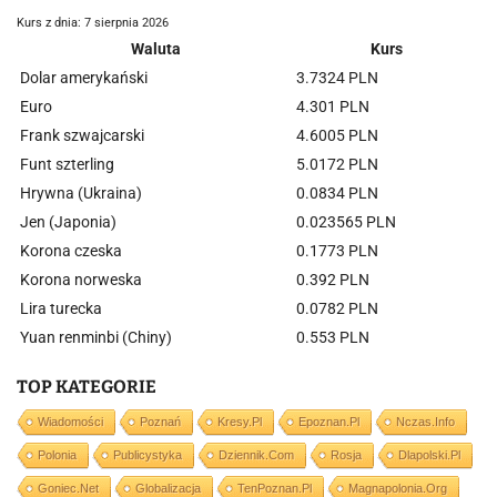
Kurs z dnia: 7 sierpnia 2026
Waluta
Kurs
Dolar amerykański
3.7324 PLN
Euro
4.301 PLN
Frank szwajcarski
4.6005 PLN
Funt szterling
5.0172 PLN
Hrywna (Ukraina)
0.0834 PLN
Jen (Japonia)
0.023565 PLN
Korona czeska
0.1773 PLN
Korona norweska
0.392 PLN
Lira turecka
0.0782 PLN
Yuan renminbi (Chiny)
0.553 PLN
TOP KATEGORIE
Wiadomości
Poznań
Kresy.pl
Epoznan.pl
Nczas.info
Polonia
Publicystyka
Dziennik.com
Rosja
Dlapolski.pl
Goniec.net
Globalizacja
TenPoznan.pl
Magnapolonia.org