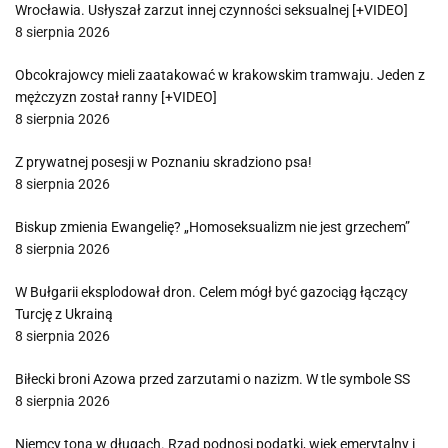
Wrocławia. Usłyszał zarzut innej czynności seksualnej [+VIDEO]
8 sierpnia 2026
Obcokrajowcy mieli zaatakować w krakowskim tramwaju. Jeden z
mężczyzn został ranny [+VIDEO]
8 sierpnia 2026
Z prywatnej posesji w Poznaniu skradziono psa!
8 sierpnia 2026
Biskup zmienia Ewangelię? „Homoseksualizm nie jest grzechem”
8 sierpnia 2026
W Bułgarii eksplodował dron. Celem mógł być gazociąg łączący
Turcję z Ukrainą
8 sierpnia 2026
Biłecki broni Azowa przed zarzutami o nazizm. W tle symbole SS
8 sierpnia 2026
Niemcy toną w długach. Rząd podnosi podatki, wiek emerytalny i