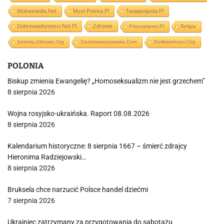
Wolnemedia.net
Mysl-Polska.pl
Twojapogoda.pl
Dobrewiadomosci.net.pl
Zdrowie
Prisonplanet.pl
Religia
Sekrety-Zdrowia.org
Gazetawarszawska.com
Stolikwolnosci.org
POLONIA
Biskup zmienia Ewangelię? „Homoseksualizm nie jest grzechem”
8 sierpnia 2026
Wojna rosyjsko-ukraińska. Raport 08.08.2026
8 sierpnia 2026
Kalendarium historyczne: 8 sierpnia 1667 – śmierć zdrajcy
Hieronima Radziejowski…
8 sierpnia 2026
Bruksela chce narzucić Polsce handel dziećmi
7 sierpnia 2026
Ukrainiec zatrzymany za przygotowania do sabotażu