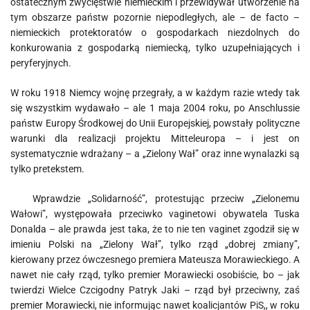
ostatecznym zwycięstwie niemieckim i przewidywał utworzenie na
tym obszarze państw pozornie niepodległych, ale – de facto –
niemieckich protektoratów o gospodarkach niezdolnych do
konkurowania z gospodarką niemiecką, tylko uzupełniających i
peryferyjnych.
W roku 1918 Niemcy wojnę przegrały, a w każdym razie wtedy tak
się wszystkim wydawało – ale 1 maja 2004 roku, po Anschlussie
państw Europy Środkowej do Unii Europejskiej, powstały polityczne
warunki dla realizacji projektu Mitteleuropa – i jest on
systematycznie wdrażany – a „Zielony Wał” oraz inne wynalazki są
tylko pretekstem.
Wprawdzie „Solidarność”, protestując przeciw „Zielonemu
Wałowi”, występowała przeciwko vaginetowi obywatela Tuska
Donalda – ale prawda jest taka, że to nie ten vaginet zgodził się w
imieniu Polski na „Zielony Wał”, tylko rząd „dobrej zmiany”,
kierowany przez ówczesnego premiera Mateusza Morawieckiego. A
nawet nie cały rząd, tylko premier Morawiecki osobiście, bo – jak
twierdzi Wielce Czcigodny Patryk Jaki – rząd był przeciwny, zaś
premier Morawiecki, nie informując nawet koalicjantów PiS,, w roku