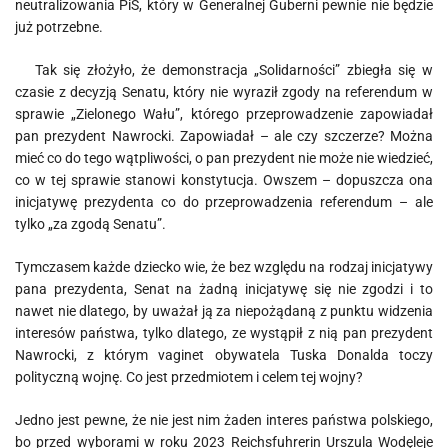
neutralizowania PiS, który w Generalnej Guberni pewnie nie będzie
już potrzebne.
Tak się złożyło, że demonstracja „Solidarności” zbiegła się w
czasie z decyzją Senatu, który nie wyraził zgody na referendum w
sprawie „Zielonego Wału”, którego przeprowadzenie zapowiadał
pan prezydent Nawrocki. Zapowiadał – ale czy szczerze? Można
mieć co do tego wątpliwości, o pan prezydent nie może nie wiedzieć,
co w tej sprawie stanowi konstytucja. Owszem – dopuszcza ona
inicjatywę prezydenta co do przeprowadzenia referendum – ale
tylko „za zgodą Senatu”.
Tymczasem każde dziecko wie, że bez względu na rodzaj inicjatywy
pana prezydenta, Senat na żadną inicjatywę się nie zgodzi i to
nawet nie dlatego, by uważał ją za niepożądaną z punktu widzenia
interesów państwa, tylko dlatego, ze wystąpił z nią pan prezydent
Nawrocki, z którym vaginet obywatela Tuska Donalda toczy
polityczną wojnę. Co jest przedmiotem i celem tej wojny?
Jedno jest pewne, że nie jest nim żaden interes państwa polskiego,
bo przed wyborami w roku 2023 Reichsfuhrerin Urszula Wodęleje