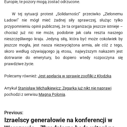
Europie, te pozory mogą zostać odrzucone.
W tej sytuacji protest „Solidarności” przeciwko „Zielonemu
Ładowi” nie mógł mieć żadnej siły sprawczej, służąc tylko
przypomnieniu opinii publicznej, że ta organizacja jeszcze istnieje –
chociaż już nic nie może, podobnie jak cała reszta naszego
nieszczęśliwego kraju. Jedyną siłą, która być może cokolwiek by
jeszcze mogła, jest nasza niezwyciężona armia, ale cóż z tego,
skoro według ożywiającego ją etosu, najwyższym nakazem jest
dotrwanie do emerytury, bo dopiero wtedy rozpoczyna się
prawdziwe życie.
Polecamy również:
Jest apelacja w sprawie zoofilki z Kłodzka
Artykuł
Stanisław Michalkiewicz: Zegarka już nikt nie naprawi
pochodzi z serwisu
Magna Polonia
.
Previous:
N
Izraelscy generałowie na konferencji w
a