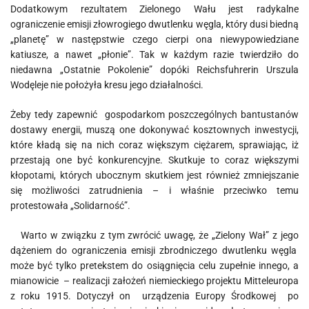
Dodatkowym rezultatem Zielonego Wału jest radykalne
ograniczenie emisji złowrogiego dwutlenku węgla, który dusi biedną
„planetę” w następstwie czego cierpi ona niewypowiedziane
katiusze, a nawet „płonie”. Tak w każdym razie twierdziło do
niedawna „Ostatnie Pokolenie” dopóki Reichsfuhrerin Urszula
Wodęleje nie położyła kresu jego działalności.
Żeby tedy zapewnić gospodarkom poszczególnych bantustanów
dostawy energii, muszą one dokonywać kosztownych inwestycji,
które kładą się na nich coraz większym ciężarem, sprawiając, iż
przestają one być konkurencyjne. Skutkuje to coraz większymi
kłopotami, których ubocznym skutkiem jest również zmniejszanie
się możliwości zatrudnienia – i właśnie przeciwko temu
protestowała „Solidarność”.
Warto w związku z tym zwrócić uwagę, że „Zielony Wał” z jego
dążeniem do ograniczenia emisji zbrodniczego dwutlenku węgla
może być tylko pretekstem do osiągnięcia celu zupełnie innego, a
mianowicie – realizacji założeń niemieckiego projektu Mitteleuropa
z roku 1915. Dotyczył on urządzenia Europy Środkowej po