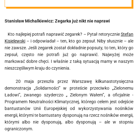
Stanisław Michalkiewicz: Zegarka już nikt nie naprawi
Kto najlepiej potrafi naprawić zegarek? – Pytał retorycznie
Stefan
Kisielewski
– i odpowiadał – ten, kto go zepsuł. Niby słusznie – ale
nie zawsze. Jeśli zegarek został dokładnie popsuty, to ten, który go
zepsuł, często nie potrafi już go naprawić. Najwyżej może
markować dobre chęci. I właśnie z taką sytuacją mamy w naszym
nieszczęśliwym kraju do czynienia.
20 maja przeszła przez Warszawę kilkunastotysięczna
demonstracja „Solidarności” w proteście przeciwko „Zielonemu
Ładowi”, zwanego szyderczo „ Zielonym Wałem”, a oficjalnie -
Programem Neutralności Klimatycznej, którego celem jest odejście
bantustanów Unii Europejskiej od wykorzystywania nośników
energii, którymi te bantustany dysponują na rzecz nośników energii,
którymi albo nie dysponują, albo dysponują – ale w stopniu
ograniczonym.