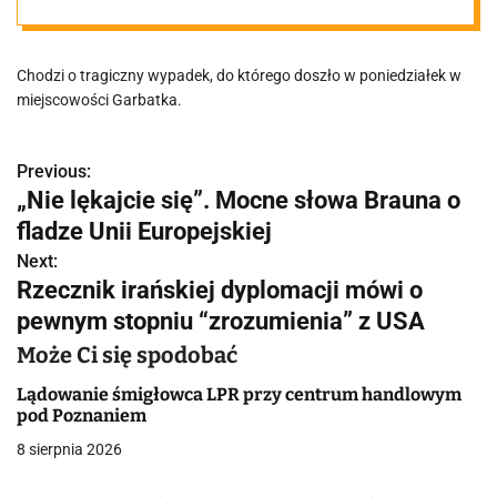
śmiertelnego
Chodzi o tragiczny wypadek, do którego doszło w poniedziałek w
wypadku:
miejscowości Garbatka.
"Wszyscy
Previous:
N
„Nie lękajcie się”. Mocne słowa Brauna o
pracownicy
a
fladze Unii Europejskiej
w
Next:
otrzymają
Rzecznik irańskiej dyplomacji mówi o
i
pewnym stopniu “zrozumienia” z USA
wsparcie
g
Może Ci się spodobać
a
psychologiczne
Lądowanie śmigłowca LPR przy centrum handlowym
pod Poznaniem
c
". Jedna osoba
8 sierpnia 2026
j