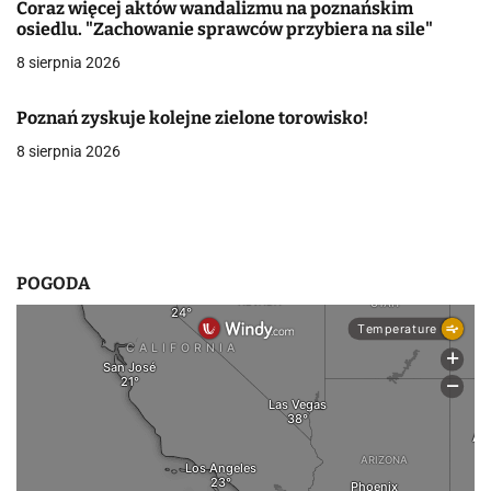
Coraz więcej aktów wandalizmu na poznańskim
doznała urazu
a
osiedlu. "Zachowanie sprawców przybiera na sile"
w
8 sierpnia 2026
głowy
p
Poznań zyskuje kolejne zielone torowisko!
i
8 sierpnia 2026
s
u
POGODA