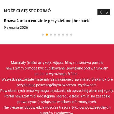
MOŻE CI SIĘ SPODOBAĆ:
Rozważania o rodzinie przy zielonej herbacie
9 sierpnia 2026
Materiały (treści, artykuły, zdjęcia, filmy) autorstwa portalu
news.24tm.pl mogą być publikowane i powielane pod warunkiem
podania wyraźnego źródła.
Wszystkie pozostałe materiały są chronione prawami autorskimi, które
przysługują poszczególnym twórcom i wydawcom.
Powielanie tych treści wymaga uzyskania ich uprzedniej pisemnej zgody.
Portal news.24tm.pl udostępnia i agreguje treści (m.in. na zasadzie
prawa cytatu) wyłącznie w celach informacyjnych.
Nie bierzemy odpowiedzialności za treści artykułów poszczególnych
autorów i wydawców.