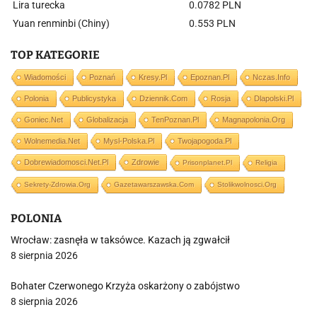
Lira turecka
0.0782 PLN
Yuan renminbi (Chiny)
0.553 PLN
TOP KATEGORIE
Wiadomości
Poznań
Kresy.pl
Epoznan.pl
Nczas.info
Polonia
Publicystyka
Dziennik.com
Rosja
Dlapolski.pl
Goniec.net
Globalizacja
TenPoznan.pl
Magnapolonia.org
Wolnemedia.net
Mysl-Polska.pl
Twojapogoda.pl
Dobrewiadomosci.net.pl
Zdrowie
Prisonplanet.pl
Religia
Sekrety-Zdrowia.org
Gazetawarszawska.com
Stolikwolnosci.org
POLONIA
Wrocław: zasnęła w taksówce. Kazach ją zgwałcił
8 sierpnia 2026
Bohater Czerwonego Krzyża oskarżony o zabójstwo
8 sierpnia 2026