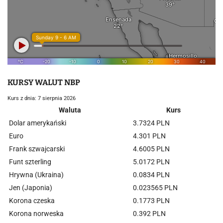
KURSY WALUT NBP
Kurs z dnia: 7 sierpnia 2026
Waluta
Kurs
Dolar amerykański
3.7324 PLN
Euro
4.301 PLN
Frank szwajcarski
4.6005 PLN
Funt szterling
5.0172 PLN
Hrywna (Ukraina)
0.0834 PLN
Jen (Japonia)
0.023565 PLN
Korona czeska
0.1773 PLN
Korona norweska
0.392 PLN